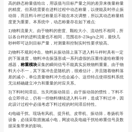
高的静态称量值给出，用该值与目标产量之间的差异来衡量称量
的精度。但系统需要在进料过程中动态称量，以便能及时停止振
动筛，而且料斗秤过称量后不能在本次调整，所以其动态称量精
度更为重要。本系统中，动态称量存在如下难点:
1)物料流量大。由于物料的密度、颗粒大小、流动性不相同，所
以各台秤的进料流量也不相同，范围在8~23kg/s之间，最快几
秒种即可达到目标产量，对测量和控制实时性要求较高。
2)物料不规则冲击。物料从振动筛上落下进入料斗秤时具有一定
的下落速度，物料冲击振荡形成一系列虚假的压重传递给称重传
感器，
称重模块
采集的瞬间信号不能真实反映物料重量。由于物
料大小不一，其下落冲击是随机的，很难估计，并且随着物料落
差的减小，单位质量物料冲力也会减小。这些特点使得投料系统
无法精确建立冲力和重量的对应关系。
3)下料时间滞后。当关闭振动筛后，由于振动筛的惯性，下料不
会立即停止，仍有一些物料继续进入料斗秤，造成下料过冲，因
此设计过程中必须考虑下料过程的时间滞后特性。
4)电磁干扰。现场有风机、提升机、皮带机、振动筛，卷扬机等
设备，必须采取措施减小电，网波动及电磁干扰给称重信号及数
据采集带来的影响。