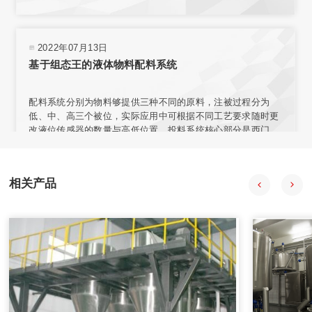
上，实现称重。采用台式结构，内置电源，有步进电机、汽
缸、电磁阀、旋转编码器、气动减压器、滤清器、气压指示等
部件，可与各类气源相连接。选用称量模块对不同材料进行测
量，称量模块固定在网板上，且允许重新安装传感器排列位置
2022年07月13日
或选择网板不同区域安装。
基于组态王的液体物料配料系统
配料系统分别为物料够提供三种不同的原料，注被过程分为
低、中、高三个被位，实际应用中可根据不同工艺要求随时更
改液位传感器的数量与高低位置。投料系统核心部分是西门子
57-200型PLC，组态王开发监控系统软件 PLC负责采集输入信
号，经程序处理后向拍行机构发出控制合令。PIC与上位机之
间通过通讯电场连接，输人信号在传送至PLC的同时。PC机也
相关产品
会获得数据并通过组态王特其同步显示。
2020年08月18日
自动配料系统在中药制药过程中的应用
自动配料系统采用中药工艺控制技术、计算机技术、信息技
术、现代检测技术、APC技术和专家系统，提供自动化整体解
决方案。