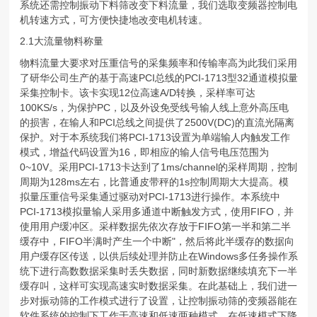
系统还需控制振动下料筛改变下料流量，我们选取变频器控制电
机转速方式，可方便快捷地改变电机转速。
2.1大流量物料称量
物料流量大要求对压重信号的采集频率和传输率高为此我们采用
了研华公司生产的基于高速PCI总线的PCI-1713型32通道模拟量
采集控制卡。该卡实现12位高速A/D转换，采样率可达
100KS/s，为保护PC，以及外设免受线号输人线上意外高压电
的损害，在输人和PCI总线之间提供了2500V(DC)的直流光隔离
保护。对于本系统我们将PCI-1713设置为单端输人内触发工作
模式，增益代码设置为16，即相应的输人信号电压范围为
0~10V。采用PCI-1713卡达到了1ms/channel的采样周期，控制
周期为128ms左右，比普通皮带秤的1s控制周期大大提高。模
拟量压重信号采集通过驱动对PCI-1713进行操作。本系统中
PCI-1713模拟量输人采用多通道中断触发方式，使用FIFO，并
使用用户缓冲区。采样数据先依次存放于FIFO第一半和第二半
缓存中，FIFO半满时产生一个中断"，然后将此半缓存的数据向
用户缓存区传送，以供后续处理并防止在Windows多任务操作系
统下进行高数数据采集时丢失数据，同时新数据继续填充下一半
缓存叫，这样可实现高速实时数据采集。在此基础上，我们进一
步对振动筛的工作模式进行了设置，让控制振动筛的变频器能在
软件系统的控制下工作于高速和低速两种模式，在低速模式下降