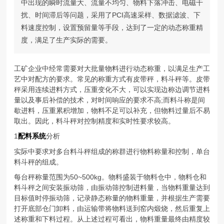
中出现的瞬时流量大、流量不均匀、物料下落冲击、电磁干
扰、时间滞后等问题，采用了PCI高速采样、数据滤波、下
料速度控制，设置预留量等手段，达到了一定的动态称重精
度，满足了生产实际的需要。
工矿企业中经常需要对大批量物料进行动态称重，以满足生产工
艺中对配方的要求。常见的称重方式有皮带秤，料斗秤等。皮带
秤采用连续进料方式，压重变化不大，可以实现边称边调节进料
量以及事后补偿的技术，对时间响应的要求不高;而料斗称是间
歇进料，压重累积增加，物料不足可以补充，但物料过量后不易
取出。因此，料斗秤对控制精度和实时性要求较高。
1
配料系统
分析
实际中要求对多台料斗秤组成的称群进行物料称量和控制，单台
料斗秤的组成。
每台秤称量范围为50~500kg。物料盛装于物料仓中，物料仓和
料斗秤之间安装振动筛，由振动筛控制进料量，当物料重量达到
目标值时停振动筛，记录静态称量的物料重量，并根据生产需要
打开底部仓门卸料，由运输带将物料送到窑内煅烧，然后重复上
述称重和下料过程。从上述过程可看出，物料重量最终由精度较