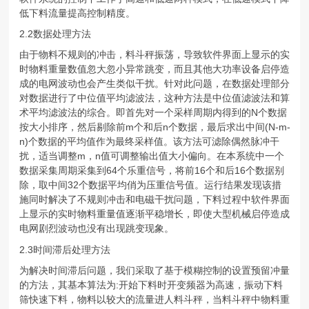
低下料流量提高控制精度。
2.2数据处理方法
由于物料不规则的冲击，料斗秤振荡，导致软件界面上显示的实
时物料重量数值忽大忽小异常跳变，而且其他大功率设备启停造
成的电网波动也会产生类似干扰。针对此问题，在数据处理部分
对数据进行了中位值平均滤波法，这种方法是中位值滤波法和算
术平均滤波法的综合。即首先对一个采样周期内得到的N个数据
按大小排序，然后剔除前m个和后n个数据，最后求出中间(N-m-
n)个数据的平均值作为最终采样值。该方法可滤除偶然脉冲干
扰，适当调整m，n值可调整输出值大小偏向。在本系统中一个
数据采集周期采集到64个乐重信号，将前16个和后16个数据别
除，取中间32个数据平均俏为压重信号值。运行结果发现该措
施同时解决了不规则冲击和电磁干扰问题，下料过程中软件界面
上显示的实时物料重量值逐渐平稳增长，即使大型机械启停造成
电网剧烈波动也没有出现跳变现象。
2.3时间滞后处理方法
为解决时间滞后问题，我们采取了基于模糊控制的设置预留冲量
的方法，其基本算法为:开始下料时开变频器为高速，振动下料
筛快速下料，物料以较大的流量进人料斗秤，当料斗秤中物料重