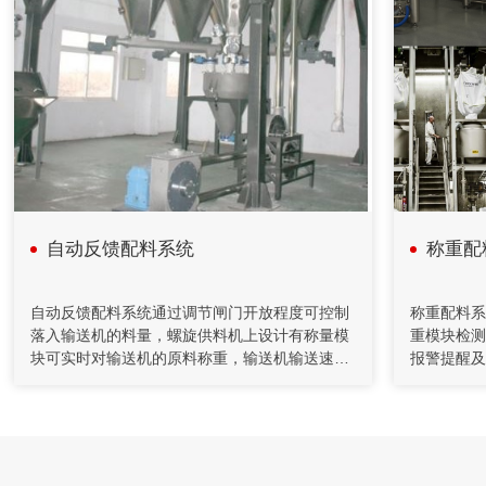
2020年08月18日
计算机在减重法施胶配料系统中的应用
在人造板减重法施胶计量监控过程中，采用计算机技术和PID
控制方法，完成系统的组态、设计、控制、管理等功能。配料
系统把单位时间内物料的前后重量差值转变为瞬时流量信号，
以该信号参与流量调节控制并进行物料累计积算管理。具有测
量精度高，重复性好，控制稳定等特点。在对施胶系统改造中
采用了减重法，应用计算机技术完成系统设计和监控功能。
自动反馈配料系统
称重配
2020年04月26日
自动化控制在矿山胶填充机的应用
自动反馈配料系统通过调节闸门开放程度可控制
称重配料系
落入输送机的料量，螺旋供料机上设计有称量模
重模块检测
充填机通过螺旋给料机和计量装置送至搅拌桶，通过调节给料
块可实时对输送机的原料称重，输送机输送速
报警提醒及
机的转速来控制下料量。水管上装有流量计对水量进行计量，
度、原料质量都会被上传至控制系统，结合料斗
外壁，改善
并通过控制调节阀的开度对水量进行控制，将水和水泥按一定
比例加入到搅拌桶，制成一定浓度的水泥浆。
的允许装载量，称重控制系统会实时监控和调节
于检维修排
系统工作状态，保证精准提运原料。
的原料，料
动排料门当
斗秤及其仓