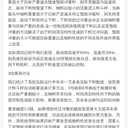
量值大于目标产量减夫慢速预留冲量时，则开变频器为低速状
态，振动下料饰慢速下料，物料以较小的流量进人料斗秤，当称
最头中物料重量值大于日标产是减夫停止预留冲最时，则关闲变
疑器，振动下料筛停止下料，下料筛的过冲量会补足当前物料重
量与目标产量的差值:这一控制流程快慢两速下料以及设置预留
冲量的方法解决了由于时间滞后特性造成的下料过冲问题。预留
冲量的大小可根据目标重量以及物料性状的不同在软件操作界面
上设置。
实际调试过程中我们发现，振动筛高速开50Hz，低速开20Hz，
则高速目标设为设定值减去10倍预留比较合适，振动速度太低
则下料耗时，太高则下料速度过快难以控制。
3结果和讨论
我们统计了系统实际运行半年共一万多条实际下料数据，按照累
计料斗秤自动称量误差计算方法，3号称和6号称由于称量时每
次目标产量都较小，且物料常常结块，时间滞后特性对下料的精
度控制造成较大影响，称量误差较大。其余各台称均达到自动称
量准确度2.0级。如果增加对过冲量的截留装置将大大提高本系
统的可控性和称量精度，但这也会使称体机械部分更为复杂。另
外，系统使用时如果目标产量改变或物料性状发生改变，需要人
工对预留冲量值进行适当增减。在实际使用过程中我们发现缺乏