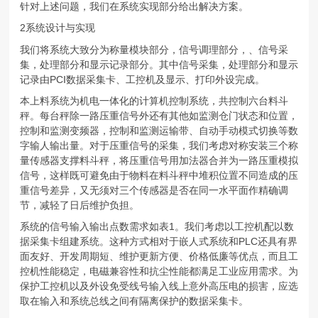
针对上述问题，我们在系统实现部分给出解决方案。
2系统设计与实现
我们将系统大致分为称量模块部分，信号调理部分，、信号采
集，处理部分和显示记录部分。其中信号采集，处理部分和显示
记录由PCI数据采集卡、工控机及显示、打印外设完成。
本上料系统为机电一体化的计算机控制系统，共控制六台料斗
秤。每台秤除一路压重信号外还有其他如监测仓门状态和位置，
控制和监测变频器，控制和监测运输带、自动手动模式切换等数
字输人输出量。对于压重信号的采集，我们考虑对称安装三个称
量传感器支撑料斗秤，将压重信号用加法器合并为一路压重模拟
信号，这样既可避免由于物料在料斗秤中堆积位置不同造成的压
重信号差异，又无须对三个传感器是否在同一水平面作精确调
节，减轻了日后维护负担。
系统的信号输入输出点数需求如表1。我们考虑以工控机配以数
据采集卡组建系统。这种方式相对于嵌人式系统和PLC还具有界
面友好、开发周期短、维护更新方便、价格低廉等优点，而且工
控机性能稳定，电磁兼容性和抗尘性能都满足工业应用需求。为
保护工控机以及外设免受线号输入线上意外高压电的损害，应选
取在输入和系统总线之间有隔离保护的数据采集卡。