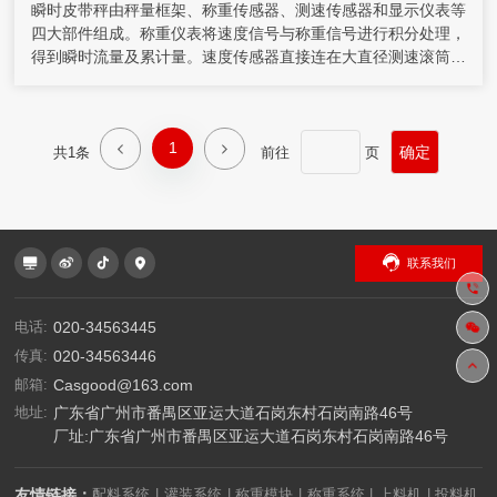
瞬时皮带秤由秤量框架、称重传感器、测速传感器和显示仪表等
四大部件组成。称重仪表将速度信号与称重信号进行积分处理，
得到瞬时流量及累计量。速度传感器直接连在大直径测速滚筒
上，提供一系列脉冲，每个脉冲表示一个皮带运动单元，脉冲的
频率正比于皮带速度。称重仪表从称重传感器和速度传感器接收
信号，通过积分运算得出一个瞬时流量值和累积重量值，并分别
1
显示出来。
共1条
前往
页
联系我们
电话:
020-34563445
传真:
020-34563446
邮箱:
Casgood@163.com
地址:
广东省广州市番禺区亚运大道石岗东村石岗南路46号
厂址:广东省广州市番禺区亚运大道石岗东村石岗南路46号
友情链接：
配料系统
灌装系统
称重模块
称重系统
上料机
投料机
|
|
|
|
|
|