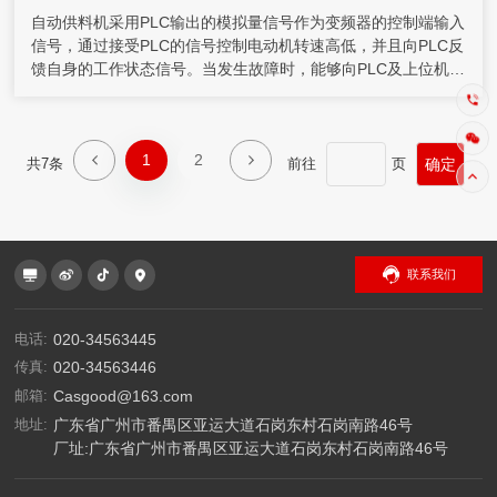
自动供料机采用PLC输出的模拟量信号作为变频器的控制端输入
信号，通过接受PLC的信号控制电动机转速高低，并且向PLC反
馈自身的工作状态信号。当发生故障时，能够向PLC及上位机发
出报警信号。由于变频调速是通过改变电动机定子供电频率来改
变同步转速实现的，所以在调速过程中从高速到低速都可保持有
限的转差功率。
1
2
共7条
前往
页
联系我们
电话:
020-34563445
传真:
020-34563446
邮箱:
Casgood@163.com
地址:
广东省广州市番禺区亚运大道石岗东村石岗南路46号
厂址:广东省广州市番禺区亚运大道石岗东村石岗南路46号