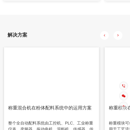
并通过控制调节阀的开度对水量进行控制，将水和水泥按一定
比例加入到搅拌桶，制成一定浓度的水泥浆。
输送物料时可以通过调整气刀阀的气时及料时来
单一料仓进
改变输送量以及输送效率，有助于满足一些对破
收料仓上方
碎率有较高要求的环节。也可以调整脉冲间隔以
及脉冲宽度，以避免在输送过程时收料仓粉尘外
漏。
解决方案
称重混合机在粉体配料系统中的运用方案
称重模块
整个全自动配料系统由工控机、PLC、工业称重
称重模块可
仪表、变频器、振动电机、混料机、传感器、传
用于工艺流