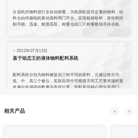
分选机对物料进行全自动称重，为装袋机提供定量的物料，给
料仓由伺服电机驱动落料闸门开合，实现粗精给料，使给料控
制平稳、迅速、精度高双。称重仓由三只称重模块吊挂在机架
上，实现称重。采用台式结构，内置电源，有步进电机、汽
缸、电磁阀、旋转编码器、气动减压器、滤清器、气压指示等
部件，可与各类气源相连接。选用称量模块对不同材料进行测
量，称量模块固定在网板上，且允许重新安装传感器排列位置
2022年07月13日
或选择网板不同区域安装。
基于组态王的液体物料配料系统
配料系统分别为物料够提供三种不同的原料，注被过程分为
低、中、高三个被位，实际应用中可根据不同工艺要求随时更
改液位传感器的数量与高低位置。投料系统核心部分是西门子
57-200型PLC，组态王开发监控系统软件 PLC负责采集输入信
号，经程序处理后向拍行机构发出控制合令。PIC与上位机之
间通过通讯电场连接，输人信号在传送至PLC的同时。PC机也
相关产品
会获得数据并通过组态王特其同步显示。
2020年08月18日
自动配料系统在中药制药过程中的应用
自动配料系统采用中药工艺控制技术、计算机技术、信息技