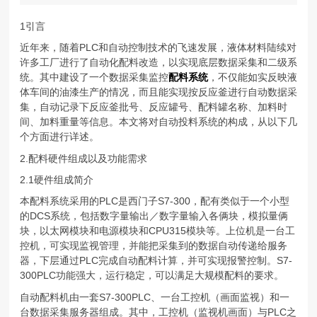
1引言
近年来，随着PLC和自动控制技术的飞速发展，液体材料陆续对
许多工厂进行了自动化配料改造，以实现底层数据采集和二级系
统。其中建设了一个数据采集监控
配料系统
，不仅能如实反映液
体车间的油漆生产的情况，而且能实现按反应釜进行自动数据采
集，自动记录下反应釜批号、反应罐号、配料罐名称、加料时
间、加料重量等信息。本文将对自动投料系统的构成，从以下几
个方面进行详述。
2.配料硬件组成以及功能需求
2.1硬件组成简介
本配料系统采用的PLC是西门子S7-300，配有类似于一个小型
的DCS系统，包括数字量输出／数字量输入各俩块，模拟量俩
块，以太网模块和电源模块和CPU315模块等。上位机是一台工
控机，可实现监视管理，并能把采集到的数据自动传递给服务
器，下层通过PLC完成自动配料计算，并可实现报警控制。S7-
300PLC功能强大，运行稳定，可以满足大规模配料的要求。
自动配料机由一套S7-300PLC、一台工控机（画面监视）和一
台数据采集服务器组成。其中，工控机（监视机画面）与PLC之