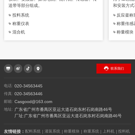
送带等部分组成。
和安装方式
成，特别适
投料系统
反应釜称
合使用。
称重仪表
称重传感
混合机
称量模块
联系我们
电话:
020-34563445
传真:
020-34563446
邮箱:
Casgood@163.com
地址:
广东省广州市番禺区亚运大道石岗东村石岗南路46号
厂址:广东省广州市番禺区亚运大道石岗东村石岗南路46号
友情链接：
配料系统
灌装系统
称重模块
称重系统
上料机
投料机
|
|
|
|
|
|