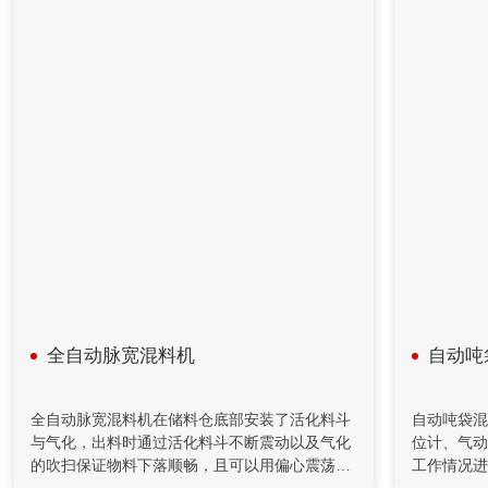
术、现代检测技术、APC技术和专家系统，提供自动化整体解
决方案。
2020年08月18日
计算机在减重法施胶配料系统中的应用
在人造板减重法施胶计量监控过程中，采用计算机技术和PID
控制方法，完成系统的组态、设计、控制、管理等功能。配料
系统把单位时间内物料的前后重量差值转变为瞬时流量信号，
以该信号参与流量调节控制并进行物料累计积算管理。具有测
量精度高，重复性好，控制稳定等特点。在对施胶系统改造中
采用了减重法，应用计算机技术完成系统设计和监控功能。
全自动脉宽混料机
自动吨
2020年04月26日
自动化控制在矿山胶填充机的应用
全自动脉宽混料机在储料仓底部安装了活化料斗
自动吨袋混
与气化，出料时通过活化料斗不断震动以及气化
位计、气动
充填机通过螺旋给料机和计量装置送至搅拌桶，通过调节给料
的吹扫保证物料下落顺畅，且可以用偏心震荡模
工作情况进
机的转速来控制下料量。水管上装有流量计对水量进行计量，
块调节震动幅度提高效率以及气化吹扫频率。在
过触摸屏控