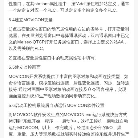
性窗口，在其stations属性组中，按“Add”按钮增加站定义，通常
一个站定义对应一个PLC，可以定义多个站定义多个PLC。
5.4建立MOVICON变量
1)点击变量属性窗口的动态属性项的右边的省略号，打开变量浏
览器。在变量浏览器窗口中选择通讯驱动，双击通讯窗口中已定
义的Melsec-QTCP打开任务属性窗口，选择上面定义的站AA，
以及需关联的PLC。
2)直接在变量属性窗口中的动态属性项中填写。
5.5建立监控画面
MOVICON开发系统提供了丰富的图形对象和动画连接类型，如
命令语言连接、模拟值输出连接、属性变化连接、闪烁、旋转连
接等.通过对画面中图形对象的动画连接及命令语言程序，实现
画面监控系统和生产现场数据的同步动态变化。
5.6启动工控机系统后自动运行MOVICON软件设置
将MOVICON软件安装生成的MOVICON.exe运行系统快捷方式
拷贝到“系统开始一程序一一启动”中，这样工控机一启动就自动
运行MOVICON。以上工作完成后，经过组态外部的I/O、温
度、重量、压力等现场数据就能实时传递给监控系统并进行生产