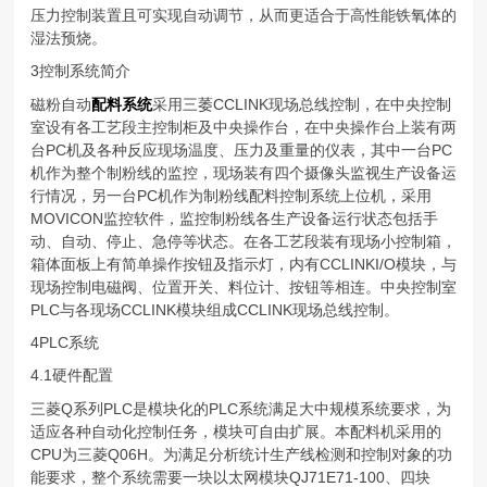
压力控制装置且可实现自动调节，从而更适合于高性能铁氧体的
湿法预烧。
3控制系统简介
磁粉自动
配料系统
采用三萎CCLINK现场总线控制，在中央控制
室设有各工艺段主控制柜及中央操作台，在中央操作台上装有两
台PC机及各种反应现场温度、压力及重量的仪表，其中一台PC
机作为整个制粉线的监控，现场装有四个摄像头监视生产设备运
行情况，另一台PC机作为制粉线配料控制系统上位机，采用
MOVICON监控软件，监控制粉线各生产设备运行状态包括手
动、自动、停止、急停等状态。在各工艺段装有现场小控制箱，
箱体面板上有简单操作按钮及指示灯，内有CCLINKI/O模块，与
现场控制电磁阀、位置开关、料位计、按钮等相连。中央控制室
PLC与各现场CCLINK模块组成CCLINK现场总线控制。
4PLC系统
4.1硬件配置
三菱Q系列PLC是模块化的PLC系统满足大中规模系统要求，为
适应各种自动化控制任务，模块可自由扩展。本配料机采用的
CPU为三菱Q06H。为满足分析统计生产线检测和控制对象的功
能要求，整个系统需要一块以太网模块QJ71E71-100、四块