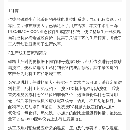
1引言
传统的磁粉生产线采用的是继电器控制系统，自动化程度低，可
靠性差，维护难度大，已满足不了用户需求。本文中采用三蓉
PLC和MOVICON组态软件组成控制系统，使得整条生产线实现
自动控制及终端监控保护，提高了关键工艺的生产精度，降低了
工人劳动强度提高了生产效率。
2生产线工艺流程简介
磁粉生产时需要根据不同的牌号选择组分，然后依次进行分散砂
磨搅拌、烧和筛选等工艺得到最终的成品颗粒。其中最关键的工
艺部分为配料工艺和嫩烧工艺。
为实现进料，并进料量大小根据生产要求连续可调，采取定量进
料装置。配料工艺流程如下：按下PC机上配料启动按钮，系统
首先检测各原料仓的料位均非低料位，选择氧化铁料仓或备用
仓，然后等待分散机的请求配料信号，否则，不启动配料秤。当
配料秤的启动条件满足后，系统按PC机预先设定好的大加水、
氧化锰、氧化锌、氧化铁、小加水的配比重量进行称量，配比重
量可以在F800配料仪表上进行任意更改)。
烧工序则对预烧反应所需的温度、压力及气氛要求，采取温度、