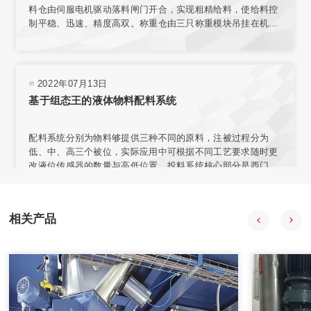
料仓由伺服电机驱动落料闸门开合，实现粗精给料，使给料控
制平稳、迅速、精度高双。称重仓由三只称重模块吊挂在机架
上，实现称重。采用台式结构，内置电源，有步进电机、汽
缸、电磁阀、旋转编码器、气动减压器、滤清器、气压指示等
部件，可与各类气源相连接。选用称量模块对不同材料进行测
量，称量模块固定在网板上，且允许重新安装传感器排列位置
2022年07月13日
或选择网板不同区域安装。
基于组态王的液体物料配料系统
配料系统分别为物料够提供三种不同的原料，注被过程分为
低、中、高三个被位，实际应用中可根据不同工艺要求随时更
改液位传感器的数量与高低位置。投料系统核心部分是西门子
57-200型PLC，组态王开发监控系统软件 PLC负责采集输入信
号，经程序处理后向拍行机构发出控制合令。PIC与上位机之
间通过通讯电场连接，输人信号在传送至PLC的同时。PC机也
相关产品
会获得数据并通过组态王特其同步显示。
2020年08月18日
自动配料系统在中药制药过程中的应用
自动配料系统采用中药工艺控制技术、计算机技术、信息技
术、现代检测技术、APC技术和专家系统，提供自动化整体解
决方案。