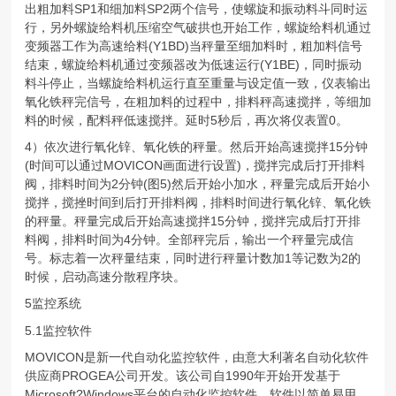
出粗加料SP1和细加料SP2两个信号，使螺旋和振动料斗同时运
行，另外螺旋给料机压缩空气破拱也开始工作，螺旋给料机通过
变频器工作为高速给料(Y1BD)当秤量至细加料时，粗加料信号
结束，螺旋给料机通过变频器改为低速运行(Y1BE)，同时振动
料斗停止，当螺旋给料机运行直至重量与设定值一致，仪表输出
氧化铁秤完信号，在粗加料的过程中，排料秤高速搅拌，等细加
料的时候，配料秤低速搅拌。延时5秒后，再次将仪表置0。
4）依次进行氧化锌、氧化铁的秤量。然后开始高速搅拌15分钟
(时间可以通过MOVICON画面进行设置)，搅拌完成后打开排料
阀，排料时间为2分钟(图5)然后开始小加水，秤量完成后开始小
搅拌，搅挫时间到后打开排料阀，排料时间进行氧化锌、氧化铁
的秤量。秤量完成后开始高速搅拌15分钟，搅拌完成后打开排
料阀，排料时间为4分钟。全部秤完后，输出一个秤量完成信
号。标志着一次秤量结束，同时进行秤量计数加1等记数为2的
时候，启动高速分散程序块。
5监控系统
5.1监控软件
MOVICON是新一代自动化监控软件，由意大利著名自动化软件
供应商PROGEA公司开发。该公司自1990年开始开发基于
Microsoft?Windows平台的自动化监控软件，软件以简单易用、