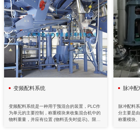
2020年08月18日
计算机在减重法施胶配料系统中的应用
在人造板减重法施胶计量监控过程中，采用计算机技术和PID
控制方法，完成系统的组态、设计、控制、管理等功能。配料
系统把单位时间内物料的前后重量差值转变为瞬时流量信号，
以该信号参与流量调节控制并进行物料累计积算管理。具有测
量精度高，重复性好，控制稳定等特点。在对施胶系统改造中
采用了减重法，应用计算机技术完成系统设计和监控功能。
变频配料系统
脉冲配
2020年04月26日
自动化控制在矿山胶填充机的应用
变频配料系统是一种用于预混合的装置，PLC作
脉冲配料系
为单元的主要控制，称重模块来收集混合机中的
分主要是由
充填机通过螺旋给料机和计量装置送至搅拌桶，通过调节给料
物料重量，并应有位置 (物料丢失时提示)。限位
称重模块、
机的转速来控制下料量。水管上装有流量计对水量进行计量，
开关，当提升动作到达该位置时，应在适当位置
成可编程控
并通过控制调节阀的开度对水量进行控制，将水和水泥按一定
比例加入到搅拌桶，制成一定浓度的水泥浆。
发出信号。模拟输出信号，4-20mA至4个阀门开
软件部分则
关，控制开度，配合S型张力收集物料位置，当
上位工控计