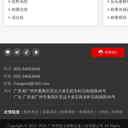
投料系统
反应釜称
合使用。
称重仪表
称重传感
混合机
称量模块
联系我们
电话:
020-34563445
传真:
020-34563446
邮箱:
Casgood@163.com
地址:
广东省广州市番禺区亚运大道石岗东村石岗南路46号
厂址:广东省广州市番禺区亚运大道石岗东村石岗南路46号
友情链接：
配料系统
灌装系统
称重模块
称重系统
上料机
投料机
|
|
|
|
|
|
Copyright © 2013~2024 广州市凯士称重设备工程有限公司 All Rights