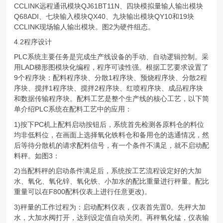
CCLINK远程通讯模块QJ61BT11N、四块模拟量输人输出模块
Q68ADI、七块输入模块QX40、九块输出模块QY10和19块
CCLINK现场输人输出模块。图2为硬件组态。
4.2程序设计
PLC系统主要任务是完成生产线设备的手动、自动逻辑控制。采
用LAD梯形图模块化编程，程序可读性强。根据工艺要求设置了
9个程序块：配料程序块、分散1程序块、预烧程序块、分散2程
序块、搅拌1程序块、搅拌2程序块、红喷程序块、成品程序块
和数据传输程序块。配料工艺是整个生产线的核心工艺，以下简
单介绍PLC系统在配料工艺中的应用：
1)按下PC机上配料启动按钮后，系统首先检测各原料仓的料位
均非低料位，在画面上选择氧化铁料仓和备用仓的选通情况，然
后等待分散机的请求配料信号，有一个条件不满足，就不启动配
料秤。如图3：
2)当配料秤的启动条件满足后，系统按工艺流程设定好的大加
水、氧化、氧化锌、氧化铁、小加水的配比重量进行秤量。配比
重量可以在F800配料仪表上进行任意更改)。
3)秤量的工作过程为：启动配料仪表，仪表首先置0。先秤大加
水，大加水阀打开，达到设定值自动关闭。再秤氧化锰，仪表输