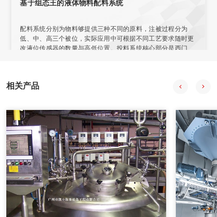
基于组态王的液体物料配料系统
配料系统分别为物料够提供三种不同的原料，注被过程分为
低、中、高三个被位，实际应用中可根据不同工艺要求随时更
改液位传感器的数量与高低位置。投料系统核心部分是西门子
57-200型PLC，组态王开发监控系统软件 PLC负责采集输入信
号，经程序处理后向拍行机构发出控制合令。PIC与上位机之
间通过通讯电场连接，输人信号在传送至PLC的同时。PC机也
相关产品
会获得数据并通过组态王特其同步显示。
2020年08月18日
自动配料系统在中药制药过程中的应用
自动配料系统采用中药工艺控制技术、计算机技术、信息技
术、现代检测技术、APC技术和专家系统，提供自动化整体解
决方案。
2020年08月18日
计算机在减重法施胶配料系统中的应用