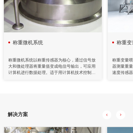
在人造板减重法施胶计量监控过程中，采用计算机技术和PID
控制方法，完成系统的组态、设计、控制、管理等功能。配料
系统把单位时间内物料的前后重量差值转变为瞬时流量信号，
以该信号参与流量调节控制并进行物料累计积算管理。具有测
量精度高，重复性好，控制稳定等特点。在对施胶系统改造中
采用了减重法，应用计算机技术完成系统设计和监控功能。
称重微机系统
称重变
2020年04月26日
自动化控制在矿山胶填充机的应用
称重微机系统以称重传感器为核心，通过信号放
称重变量喂
大和微处理器将重量值变成电信号输出，可应用
器测量重量
充填机通过螺旋给料机和计量装置送至搅拌桶，通过调节给料
计算机进行数据处理。适于用计算机技术控制生
速度传感器
机的转速来控制下料量。水管上装有流量计对水量进行计量，
产过程。
在进给速率
并通过控制调节阀的开度对水量进行控制，将水和水泥按一定
比例加入到搅拌桶，制成一定浓度的水泥浆。
度成正比。
机到带式馈
流量。进料
较，控制器
要求。
解决方案