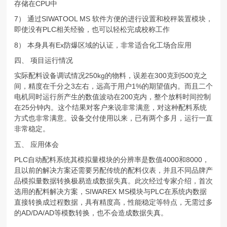
存储在CPU中
7） 通过SIWATOOL MS 软件方便的进行设置和校秤装置模块，
即使没有PLC相关经验，也可以轻松完成校称工作
8） 本身具有Ex防爆区域的认证，非常适合化工场合应用
四、 项目运行情况
实际配料设备调试情况250kg的物料，误差在300克到500克之
间，精度在千分之3左右，远高于用户1%的期望值内。而且二个
电机同时运行所产生的数值波动在200克内，整个放料时间控制
在25分钟内。这个结果对客户来说非常满意，对这种配料系统
方式也非常满意。设备交付使用以来，已有两个多月，运行一直
非常稳定。
五、 应用体会
PLC自动配料系统其模拟量模块的分辨率是数值4000和8000，
且以前的解决方案还需要另配传统的配料仪表，并且不同品牌产
品模拟量数据转换极易造成数据失真。此次经过专家介绍，首次
选用的配料解决方案，SIWAREX MS模块与PLC在系统内数据
直接转换成过程数据，具有精度高，性能稳定等特点，无需过多
的AD/DA/AD等模数转换，也不会造成数据失真。