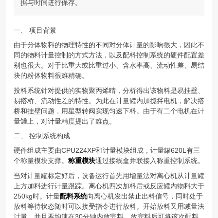
据与时间进行保存。
一、 项目背景
由于分体物料的物理特性的不同对分体计量的影响很大，因此不
同的物料计量控制的方式方法，以及配料控制系统的硬件配置差
别也很大。对于比重大或比重过小、含水率高、流动性差、易结
块的粉体物料很难精确。
投料系统针对提供的实物聚丙烯晴，分析得出该物料是易挂壁、
易搭桥、流动性差的特性。为此在计量罐内加搅拌电机，解决搭
桥和挂壁问题，用星型转阀实现匀速下料。由于有二个电机在计
量罐上，对计量精度提出了难点。
二、 控制系统构成
硬件组成主要由CPU224XP和计量模块组成，计量罐620L有三
个称量模块支撑。
称重模块
通过接线盒并联接入称重控制系统。
当对计量罐标定好后，设备运行首先用增量法对离心机从计量罐
上方加料进行计量跟踪。离心机四次加料后或反应罐内物料大于
250kg时。计量
配料系统
向离心机发出禁止出料信号，同时处于
放料等待状态随时可以接受指令进行放料。开始放料又用减量法
计量，并且要均速在30分钟内放完料。放完料后可将该次配料