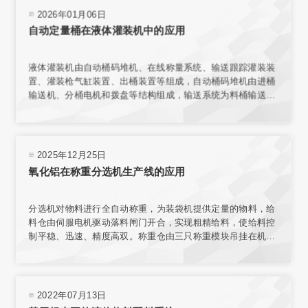
2026年01月06日
自动定量桶在液体灌装机中的应用
液体灌装机由自动桶码堆机、在线称量系统、输送跟踪灌装装
置、灌装枪气缸装置、出桶装置等组成，自动桶码堆机由进桶
输送机、分桶电机和拨盘等结构组成，输送系统为料桶输送增
加动力，使桶能按要求速度平稳传送。在线称量装置的结构与
整个传输机构相互独立，保证了称量环境；电子秤秤台结合称
重传感器，实现了高精度称重。
2025年12月25日
氧化铝在称重分选机生产线的应用
分选机对物料进行全自动称重，为装袋机提供定量的物料，给
料仓由伺服电机驱动落料闸门开合，实现粗精给料，使给料控
制平稳、迅速、精度高双。称重仓由三只称重模块吊挂在机架
上，实现称重。采用台式结构，内置电源，有步进电机、汽
缸、电磁阀、旋转编码器、气动减压器、滤清器、气压指示等
部件，可与各类气源相连接。选用称量模块对不同材料进行测
量，称量模块固定在网板上，且允许重新安装传感器排列位置
2022年07月13日
或选择网板不同区域安装。