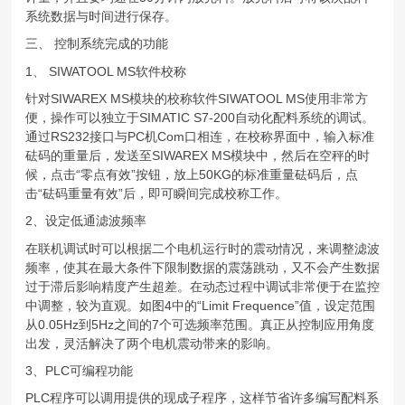
系统数据与时间进行保存。
三、 控制系统完成的功能
1、 SIWATOOL MS软件校称
针对SIWAREX MS模块的校称软件SIWATOOL MS使用非常方
便，操作可以独立于SIMATIC S7-200自动化配料系统的调试。
通过RS232接口与PC机Com口相连，在校称界面中，输入标准
砝码的重量后，发送至SIWAREX MS模块中，然后在空秤的时
候，点击“零点有效”按钮，放上50KG的标准重量砝码后，点
击“砝码重量有效”后，即可瞬间完成校称工作。
2、设定低通滤波频率
在联机调试时可以根据二个电机运行时的震动情况，来调整滤波
频率，使其在最大条件下限制数据的震荡跳动，又不会产生数据
过于滞后影响精度产生超差。在动态过程中调试非常便于在监控
中调整，较为直观。如图4中的“Limit Frequence”值，设定范围
从0.05Hz到5Hz之间的7个可选频率范围。真正从控制应用角度
出发，灵活解决了两个电机震动带来的影响。
3、PLC可编程功能
PLC程序可以调用提供的现成子程序，这样节省许多编写配料系