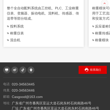
整个全自动配料系统由工控机、PLC、工业称重
称重模块可
仪表、变频器、振动电机、混料机、传感器、传
用于工艺流
送带等部分组成。
和安装方式
成，特别适
投料系统
反应釜称
合使用。
称重仪表
称重传感
混合机
称量模块
联系我们
电话:
020-34563445
传真:
020-34563446
邮箱:
Casgood@163.com
地址:
广东省广州市番禺区亚运大道石岗东村石岗南路46号
厂址:广东省广州市番禺区亚运大道石岗东村石岗南路46号