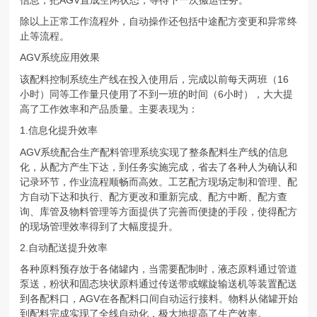
除以上正常工作流程外，自动操作还包括中途配方变更和异常终
止等流程。
AGV系统应用效果
该配料控制系统生产线在投入使用后，完成以前每天两班（16
小时）同等工作量只使用了不到一班的时间（6小时），大大提
高了工作效率和产品质量。主要表现为：
1.信息化提升效率
AGV系统配合生产配料管理系统实现了整条配料生产线的信息
化，从配方产生下达，到任务实施完成，省去了各种人为确认和
记录环节，作业流程顺畅而高效。工艺配方现场定制和管理、配
方自动下达和执行、配方更改和重新完成、配方中断、配方查
询、库管及物料管理等方面提供了完善而便捷的手段，使得配方
的现场管理效率得到了大幅度提升。
2.自动配送提升效率
各种原料预存放于各储罐内，当需要配制时，液态原料通过管道
泵送，粉状和固态块状原料通过传送带或螺旋输送机等装置配送
到各配料口，AGV在各配料口间自动运行接料。物料从储罐开始
到配料完成实现了全线自动化，极大地提高了生产效率。