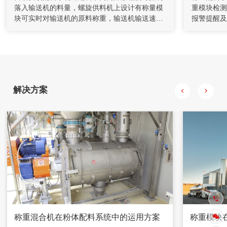
落入输送机的料量，螺旋供料机上设计有称量模
重模块检测
充填机通过螺旋给料机和计量装置送至搅拌桶，通过调节给料
块可实时对输送机的原料称重，输送机输送速
报警提醒及
机的转速来控制下料量。水管上装有流量计对水量进行计量，
度、原料质量都会被上传至控制系统，结合料斗
外壁，改善
并通过控制调节阀的开度对水量进行控制，将水和水泥按一定
比例加入到搅拌桶，制成一定浓度的水泥浆。
的允许装载量，称重控制系统会实时监控和调节
于检维修排
系统工作状态，保证精准提运原料。
的原料，料
动排料门当
斗秤及其仓
斗秤用于存
解决方案
采用变频控
称重混合机在粉体配料系统中的运用方案
称重模块