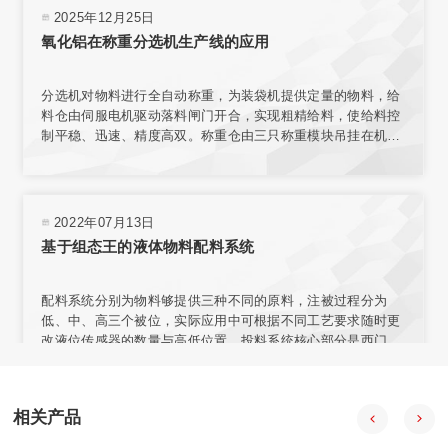
2025年12月25日
氧化铝在称重分选机生产线的应用
分选机对物料进行全自动称重，为装袋机提供定量的物料，给
料仓由伺服电机驱动落料闸门开合，实现粗精给料，使给料控
制平稳、迅速、精度高双。称重仓由三只称重模块吊挂在机架
上，实现称重。采用台式结构，内置电源，有步进电机、汽
缸、电磁阀、旋转编码器、气动减压器、滤清器、气压指示等
部件，可与各类气源相连接。选用称量模块对不同材料进行测
量，称量模块固定在网板上，且允许重新安装传感器排列位置
2022年07月13日
或选择网板不同区域安装。
基于组态王的液体物料配料系统
配料系统分别为物料够提供三种不同的原料，注被过程分为
低、中、高三个被位，实际应用中可根据不同工艺要求随时更
改液位传感器的数量与高低位置。投料系统核心部分是西门子
57-200型PLC，组态王开发监控系统软件 PLC负责采集输入信
号，经程序处理后向拍行机构发出控制合令。PIC与上位机之
间通过通讯电场连接，输人信号在传送至PLC的同时。PC机也
相关产品
会获得数据并通过组态王特其同步显示。
2020年08月18日