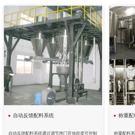
自动配料系统在中药制药过程中的应用
自动配料系统采用中药工艺控制技术、计算机技术、信息技
术、现代检测技术、APC技术和专家系统，提供自动化整体解
决方案。
2020年08月18日
计算机在减重法施胶配料系统中的应用
在人造板减重法施胶计量监控过程中，采用计算机技术和PID
控制方法，完成系统的组态、设计、控制、管理等功能。配料
系统把单位时间内物料的前后重量差值转变为瞬时流量信号，
以该信号参与流量调节控制并进行物料累计积算管理。具有测
量精度高，重复性好，控制稳定等特点。在对施胶系统改造中
采用了减重法，应用计算机技术完成系统设计和监控功能。
自动反馈配料系统
称重配
2020年04月26日
自动化控制在矿山胶填充机的应用
自动反馈配料系统通过调节闸门开放程度可控制
称重配料系