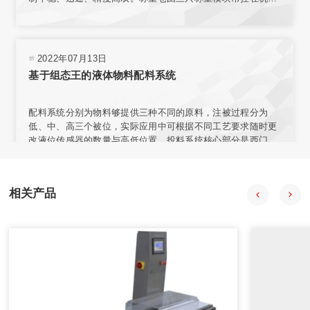
上，实现称重。采用台式结构，内置电源，有步进电机、汽
缸、电磁阀、旋转编码器、气动减压器、滤清器、气压指示等
部件，可与各类气源相连接。选用称量模块对不同材料进行测
量，称量模块固定在网板上，且允许重新安装传感器排列位置
2022年07月13日
或选择网板不同区域安装。
基于组态王的液体物料配料系统
配料系统分别为物料够提供三种不同的原料，注被过程分为
低、中、高三个被位，实际应用中可根据不同工艺要求随时更
改液位传感器的数量与高低位置。投料系统核心部分是西门子
57-200型PLC，组态王开发监控系统软件 PLC负责采集输入信
号，经程序处理后向拍行机构发出控制合令。PIC与上位机之
间通过通讯电场连接，输人信号在传送至PLC的同时。PC机也
相关产品
会获得数据并通过组态王特其同步显示。
2020年08月18日
自动配料系统在中药制药过程中的应用
自动配料系统采用中药工艺控制技术、计算机技术、信息技
术、现代检测技术、APC技术和专家系统，提供自动化整体解
决方案。