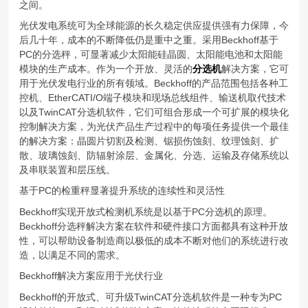
之间。
光伏发电系统可为全球能源的长久稳定供应提供强有力保障，今
后几十年，成本的不断降低仍是重中之重。采用Beckhoff基于
PC的分选秤，可显著减少太阳能硅晶圆、太阳能电池和太阳能
模块的生产成本。作为一个开放、灵活的
分选机
解决方案，它可
用于光伏发电行业的所有领域。Beckhoff的产品范围包括各种工
控机、EtherCATI/O端子模块和现场总线组件、输送机取代技术
以及TwinCAT分选机软件，它们可组合形成一个可扩展的模块化
控制解决方案，为光伏产品生产过程中的每项任务提供一个最佳
的解决方案：晶圆片切割及检测、锯损伤蚀刻、纹理蚀刻、扩
散、玻璃蚀刻、防辐射涂层、金属化、分选、运输及存储系统以
及串联装置和层压线。
基于PC的检重秤显著提升系统的连续性和灵活性
Beckhoff实现开放式检测机系统是以基于PC分选机的原理。
Beckhoff分选秤解决方案在软件和硬件接口方面都具有这种开放
性，可以帮助设备制造商以极低的成本不断对他们的系统进行改
造，以满足不同的需求。
Beckhoff解决方案应用于光伏行业
Beckhoff的开放式、可升级TwinCAT分选机软件是一种专为PC