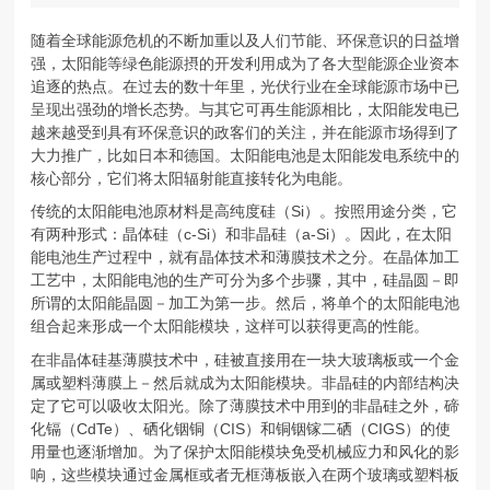
随着全球能源危机的不断加重以及人们节能、环保意识的日益增
强，太阳能等绿色能源摂的开发利用成为了各大型能源企业资本
追逐的热点。在过去的数十年里，光伏行业在全球能源市场中已
呈现出强劲的增长态势。与其它可再生能源相比，太阳能发电已
越来越受到具有环保意识的政客们的关注，并在能源市场得到了
大力推广，比如日本和德国。太阳能电池是太阳能发电系统中的
核心部分，它们将太阳辐射能直接转化为电能。
传统的太阳能电池原材料是高纯度硅（Si）。按照用途分类，它
有两种形式：晶体硅（c-Si）和非晶硅（a-Si）。因此，在太阳
能电池生产过程中，就有晶体技术和薄膜技术之分。在晶体加工
工艺中，太阳能电池的生产可分为多个步骤，其中，硅晶圆－即
所谓的太阳能晶圆－加工为第一步。然后，将单个的太阳能电池
组合起来形成一个太阳能模块，这样可以获得更高的性能。
在非晶体硅基薄膜技术中，硅被直接用在一块大玻璃板或一个金
属或塑料薄膜上－然后就成为太阳能模块。非晶硅的内部结构决
定了它可以吸收太阳光。除了薄膜技术中用到的非晶硅之外，碲
化镉（CdTe）、硒化铟铜（CIS）和铜铟镓二硒（CIGS）的使
用量也逐渐增加。为了保护太阳能模块免受机械应力和风化的影
响，这些模块通过金属框或者无框薄板嵌入在两个玻璃或塑料板