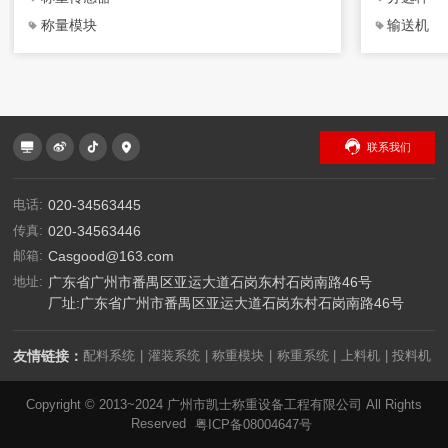
称量模块
输送机
联系我们
电话:
020-34563445
传真:
020-34563446
邮箱:
Casgood@163.com
地址:
广东省广州市番禺区亚运大道石岗东村石岗南路46号
厂址:广东省广州市番禺区亚运大道石岗东村石岗南路46号
友情链接：
配料系统
灌装系统
称重模块
称重系统
上料机
投料机
|
|
|
|
|
|
Copyright © 2013~2024 广州市凯士称重设备工程有限公司 All Rights
Reserved
粤ICP备08004647号