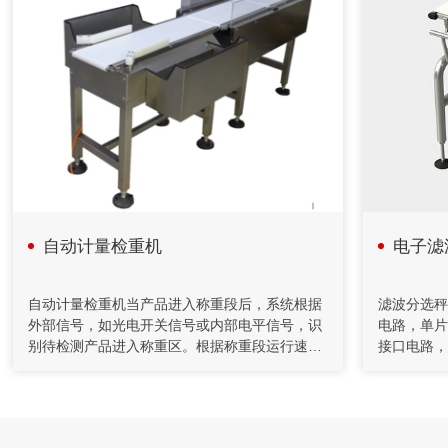
2020年08月18日
计算机在减重法施胶配料系统中的应用
在人造板减重法施胶计量监控过程中，采用计算机技术和PID
控制方法，完成系统的组态、设计、控制、管理等功能。配料
系统把单位时间内物料的前后重量差值转变为瞬时流量信号，
以该信号参与流量调节控制并进行物料累计积算管理。具有测
量精度高，重复性好，控制稳定等特点。在对施胶系统改造中
采用了减重法，应用计算机技术完成系统设计和监控功能。
自动计量检重机
电子滤
2020年04月26日
自动化控制在矿山胶填充机的应用
自动计量检重机当产品进入称重段后，系统根据
滤波分选秤
外部信号，如光电开关信号或内部电平信号，识
电路，单片
充填机通过螺旋给料机和计量装置送至搅拌桶，通过调节给料
别待检测产品进入称重区。根据称重段运行速度
接口电路，
机的转速来控制下料量。水管上装有流量计对水量进行计量，
和输送机的长度或者根据电平信号，系统可以判
号进行放大
并通过控制调节阀的开度对水量进行控制，将水和水泥按一定
比例加入到搅拌桶，制成一定浓度的水泥浆。
定，产品离开称重区的时间。从产品进入秤台到
的上下限数
离开秤台，称重传感器将检测到信号，控制器选
除段上的剔
取信号稳定区域的的信号进行处理，就可得出产
段上移出。