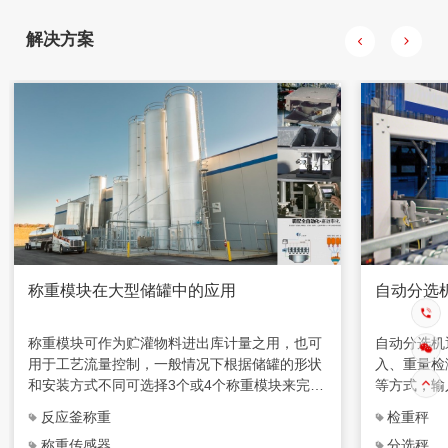
品的重量。
重量分级。
解决方案
称重模块在大型储罐中的应用
自动分选
称重模块可作为贮灌物料进出库计量之用，也可
自动分选机
用于工艺流量控制，一般情况下根据储罐的形状
入、重量检
和安装方式不同可选择3个或4个称重模块来完
等方式，输
成，特别适合化工厂生产过程中定量给料系统场
号判断，来
反应釜称重
检重秤
合使用。
称重传感器
分选秤