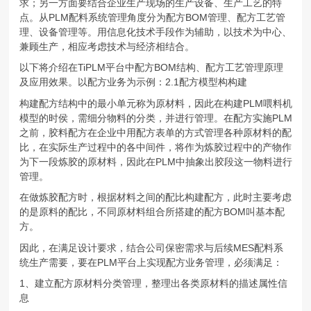
求；另一方面要结合企业生产现场的生产设备、生产工艺的特
点。从PLM配料系统管理角度分为配方BOM管理、配方工艺管
理、设备管理等。用信息化技术手段作为辅助，以技术为中心、
兼顾生产，相应考虑技术与经济相结合。
以下将介绍在TiPLM平台中配方BOM结构、配方工艺管理原理
及应用效果。以配方业务为示例：2.1配方模型构构建
构建配方结构中的最小单元称为原材料，因此在构建PLM喂料机
模型的时侯，需细分物料的分类，并进行管理。在配方实施PLM
之前，胶料配方在企业中用配方表单的方式管理各种原材料的配
比，在实际生产过程中的各中间件，将作为炼胶过程中的产物作
为下一段炼胶的原材料，因此在PLM中抽象出胶段这一物料进行
管理。
在做炼胶配方时，根据材料之间的配比构建配方，此时主要考虑
的是原料的配比，不同原材料组合所搭建的配方BOM叫基本配
方。
因此，在满足设计要求，结合公司保密需求与后续MES配料系
统生产需要，要在PLM平台上实现配方业务管理，必须满足：
1、建立配方原材料分类管理，整理出各类原材料的描述属性信
息