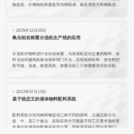
输送机、分桶电机和拨盘等结构组成，输送系统为料桶输送增
加动力，使桶能按要求速度平稳传送。在线称量装置的结构与
整个传输机构相互独立，保证了称量环境；电子秤秤台结合称
重传感器，实现了高精度称重。
2025年12月25日
氧化铝在称重分选机生产线的应用
分选机对物料进行全自动称重，为装袋机提供定量的物料，给
料仓由伺服电机驱动落料闸门开合，实现粗精给料，使给料控
制平稳、迅速、精度高双。称重仓由三只称重模块吊挂在机架
上，实现称重。采用台式结构，内置电源，有步进电机、汽
缸、电磁阀、旋转编码器、气动减压器、滤清器、气压指示等
部件，可与各类气源相连接。选用称量模块对不同材料进行测
量，称量模块固定在网板上，且允许重新安装传感器排列位置
2022年07月13日
或选择网板不同区域安装。
基于组态王的液体物料配料系统
配料系统分别为物料够提供三种不同的原料，注被过程分为
低、中、高三个被位，实际应用中可根据不同工艺要求随时更
改液位传感器的数量与高低位置。投料系统核心部分是西门子
57-200型PLC，组态王开发监控系统软件 PLC负责采集输入信