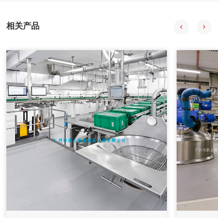
号，经程序处理后向拍行机构发出控制合令。PIC与上位机之
间通过通讯电场连接，输人信号在传送至PLC的同时。PC机也
相关产品
会获得数据并通过组态王特其同步显示。
2020年08月18日
自动配料系统在中药制药过程中的应用
自动配料系统采用中药工艺控制技术、计算机技术、信息技
术、现代检测技术、APC技术和专家系统，提供自动化整体解
决方案。
2020年08月18日
计算机在减重法施胶配料系统中的应用
在人造板减重法施胶计量监控过程中，采用计算机技术和PID
控制方法，完成系统的组态、设计、控制、管理等功能。配料
系统把单位时间内物料的前后重量差值转变为瞬时流量信号，
以该信号参与流量调节控制并进行物料累计积算管理。具有测
量精度高，重复性好，控制稳定等特点。在对施胶系统改造中
采用了减重法，应用计算机技术完成系统设计和监控功能。