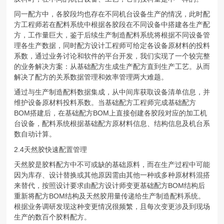
同一配方中，各胶段均也存在不同机台设备生产的情况，此时配
方工程师若在配料系统中根据各胶段在不同设备中搭建各生产配
方，工作量巨大，鉴于后续生产制造配料系统将根据不同设备管
理各生产数据，同时配方设计工程师可给定各设备原材料的投料
系数，通过业务讨论和软件的平台开发，我们实现了一个较完整
的业务解决方案：从基础配方生成生产配方直到生产工艺。从而
解决了配方的关系数据管理和效率管理两大难题。
通过与生产制造配料数据集成，从中间库获取设备清单信息，并
维护设备原材料投料系数。当基础配方工程师完成基础配方
BOM搭建后，在基础配方BOM上直接创建各胶段对应的加工机
台设备，配料系统根据基础配方原材料信息、结构信息及机台系
数自动计算。
2.4天然胶快速配置管理
天然胶是胶料配方中不可或缺的基础原料，而在生产过程中可能
因为库存、设计替换或其他原因需由其他一种或多种原材料混搭
来替代，按照设计要求由配方设计师变更基础配方BOM结构后
重新将配方BOM结构及天然胶用量传递给生产制造配料系统。
根据业务调研发现这种变更情况很频繁，且每次变更涉及到现场
生产的数百个胶料配方。