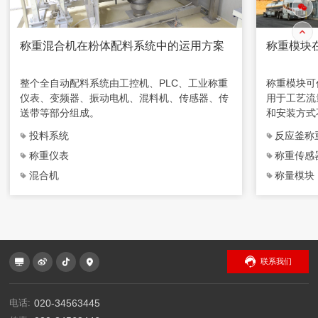
称重混合机在粉体配料系统中的运用方案
称重模块
整个全自动配料系统由工控机、PLC、工业称重
称重模块可
仪表、变频器、振动电机、混料机、传感器、传
用于工艺流
送带等部分组成。
和安装方式
成，特别适
投料系统
反应釜称
合使用。
称重仪表
称重传感
混合机
称量模块
联系我们
电话:
020-34563445