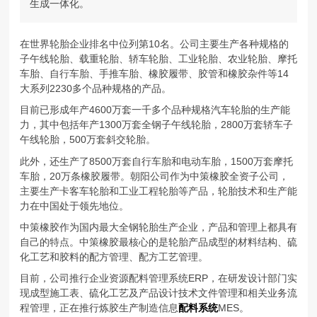
生成一体化。
在世界轮胎企业排名中位列第10名。公司主要生产各种规格的
子午线轮胎、载重轮胎、轿车轮胎、工业轮胎、农业轮胎、摩托
车胎、自行车胎、手推车胎、橡胶履带、胶管和橡胶杂件等14
大系列2230多个品种规格的产品。
目前已形成年产4600万套一千多个品种规格汽车轮胎的生产能
力，其中包括年产1300万套全钢子午线轮胎，2800万套轿车子
午线轮胎，500万套斜交轮胎。
此外，还生产了8500万套自行车胎和电动车胎，1500万套摩托
车胎，20万条橡胶履带。朝阳公司作为中策橡胶全资子公司，
主要生产卡客车轮胎和工业工程轮胎等产品，轮胎技术和生产能
力在中国处于领先地位。
中策橡胶作为国内最大全钢轮胎生产企业，产品和管理上都具有
自己的特点。中策橡胶最核心的是轮胎产品成型的材料结构、硫
化工艺和胶料的配方管理、配方工艺管理。
目前，公司推行企业资源配料管理系统ERP，在研发设计部门实
现成型施工表、硫化工艺及产品设计技术文件管理和相关业务流
程管理，正在推行炼胶生产制造信息
配料系统
MES。