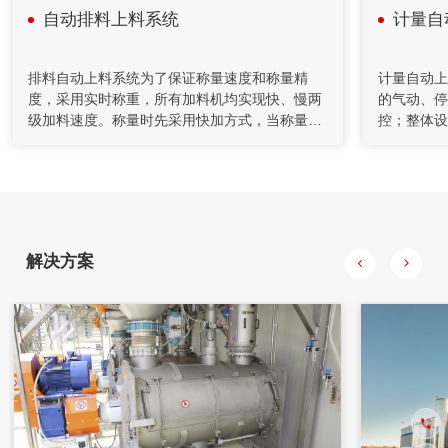
自动排料上料系统
计量自
2020年04月26日
自动化控制在矿山胶填充机的应用
排料自动上料系统为了保证称量速度和称量精
计量自动上
度，采用实时称重，所有加料机均实现快、慢两
的气动、停
充填机通过螺旋给料机和计量装置送至搅拌桶，通过调节给料
级加料速度。称量时先采用快加方式，当称量值
控；整体设
机的转速来控制下料量。水管上装有流量计对水量进行计量，
接近设定值时，则采用慢加方式，直到达到设定
前段设备自
并通过控制调节阀的开度对水量进行控制，将水和水泥按一定
比例加入到搅拌桶，制成一定浓度的水泥浆。
值停止加料。本称重系统采用微小量程称量装
用警报灯显
置，为少量散状物料提供一种将加料、称量、排
控制方式：
料自动一体化的称量装置。该装置称量时称量部
简洁明了，
分与其它部分分离，每次称量后称量器被排空，
晰醒目；控
不仅提高了称量精度，同时节约成本，提高时
系。
解决方案
效。