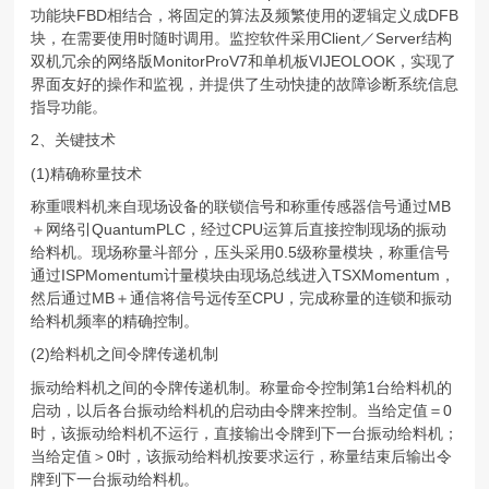
功能块FBD相结合，将固定的算法及频繁使用的逻辑定义成DFB
块，在需要使用时随时调用。监控软件采用Client／Server结构
双机冗余的网络版MonitorProV7和单机板VIJEOLOOK，实现了
界面友好的操作和监视，并提供了生动快捷的故障诊断系统信息
指导功能。
2、关键技术
(1)精确称量技术
称重喂料机来自现场设备的联锁信号和称重传感器信号通过MB
＋网络引QuantumPLC，经过CPU运算后直接控制现场的振动
给料机。现场称量斗部分，压头采用0.5级称量模块，称重信号
通过ISPMomentum计量模块由现场总线进入TSXMomentum，
然后通过MB＋通信将信号远传至CPU，完成称量的连锁和振动
给料机频率的精确控制。
(2)给料机之间令牌传递机制
振动给料机之间的令牌传递机制。称量命令控制第1台给料机的
启动，以后各台振动给料机的启动由令牌来控制。当给定值＝0
时，该振动给料机不运行，直接输出令牌到下一台振动给料机；
当给定值＞0时，该振动给料机按要求运行，称量结束后输出令
牌到下一台振动给料机。