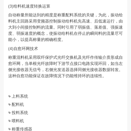
(3)给料机速度转换运算
自动称量所能达到的精度是称重配料系统的关键，为此，振动给
料机主回路采用变频器控制振动给料机先高速、后低速运行，由
大到小间接控制料的流量。同时引用了弱振值、落差值、强振速
度、弱振速度的概念，使振动给料机在停止的瞬间料的流量尽可
能小，以提高称量的精确程度。
(4)自愈环网技术
称重混料机采用双纤保护式光纤交换机及光纤作传输介质形成自
愈环网，当单根光纤故障时下游节点接口电路实现环回，如当左
侧光接收器无信号，右侧光发送器选择同侧光接收器数据转发。
这种自愈功能保证在故障情况下仍能维持环的连续性。
上料系统
配料机
投料系统
喂料机
称重传感器