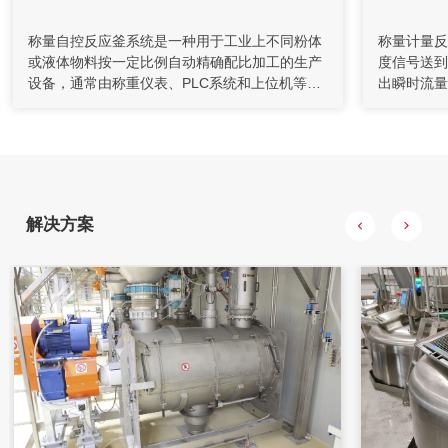
自动化控制在矿山胶填充机的应用
称量自控反应釜系统是一种用于工业上不同粉体
称量计量反
或液体物料按一定比例自动精确配比加工的生产
度信号送到
充填机通过螺旋给料机和计量装置送至搅拌桶，通过调节给料
设备，通常由称重仪表、PLC系统和上位机等组
出瞬时流量
机的转速来控制下料量。水管上装有流量计对水量进行计量，
成。包括原料的储存体、输送体、称重配料体、
称重显示器
并通过控制调节阀的开度对水量进行控制，将水和水泥按一定
比例加入到搅拌桶，制成一定浓度的水泥浆。
除尘体、物料混合体等多种设备；配料方式可根
量输入模块
据行业特点，生产工艺要求，具体物料特性，合
度信号，根
理地选择“增量式”或“减量式”等称重方式，具有单
反应罐称重
斗单料、单斗多料、多斗多料等多种工作模式。
对配料反应
储料罐进出
解决方案