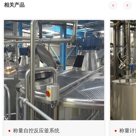
相关产品
会获得数据并通过组态王特其同步显示。
2020年08月18日
自动配料系统在中药制药过程中的应用
自动配料系统采用中药工艺控制技术、计算机技术、信息技
术、现代检测技术、APC技术和专家系统，提供自动化整体解
决方案。
2020年08月18日
计算机在减重法施胶配料系统中的应用
在人造板减重法施胶计量监控过程中，采用计算机技术和PID
控制方法，完成系统的组态、设计、控制、管理等功能。配料
系统把单位时间内物料的前后重量差值转变为瞬时流量信号，
以该信号参与流量调节控制并进行物料累计积算管理。具有测
量精度高，重复性好，控制稳定等特点。在对施胶系统改造中
采用了减重法，应用计算机技术完成系统设计和监控功能。
称量自控反应釜系统
称量计
2020年04月26日