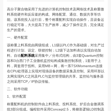
高分子聚合物采用了先进的计算机控制技术及网络技术及称重微
料系统硬件和反应釜的构成、网络配置、通信、数据共享等功
能。该系统投入运行后，整个称重配料实现自动操作，且设备运
行稳定可靠，大大提高了生产效率，减少了操作定员，完全满足
生产的需求。
一、硬件配置
该称重上料系统由两级组成，L1级以PLC作为基础级，对生产过
程进行计划、设定、联锁控制；L2级下达加料表以实现自动加
料。自动
配料系统
采用集中／分布式结构，由3套Quantum控制
器和3台西门子工业微机监控站构成集散控制系统，1套用于上
料，两套用于投料。采用MB＋网，将一系TSXMomentum连接
在CPU处理器上实现对现场设备的数据采集及控制。采用环形以
太网实现PLC之间及PLC与监控管理级的共享。监控站与服务器
之间采用TCP／IP协议传输。
二、软件功能
1、软件配置
称重配料机的控制软件由上料系统、投料系统、炉后合金微调系
统3部分组成。编程软件采用Concept2.5，将梯形逻辑LD控制及