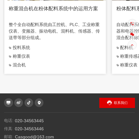
称重混合机在粉体配料系统中的运用方案
粉体配料
整个全自动配料系统由工控机、PLC、工业称重
自动配料系
仪表、变频器、振动电机、混料机、传感器、传
器和电器控
送带等部分组成。
混合配料称
投料系统
配料机
称重仪表
称重传感
混合机
称重仪表
联系我们
电话:
020-34563445
传真:
020-34563446
邮箱:
Casgood@163.com