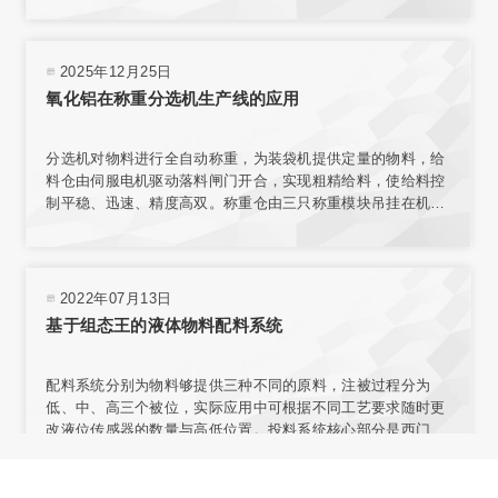
整个传输机构相互独立，保证了称量环境；电子秤秤台结合称
重传感器，实现了高精度称重。
2025年12月25日
氧化铝在称重分选机生产线的应用
分选机对物料进行全自动称重，为装袋机提供定量的物料，给
料仓由伺服电机驱动落料闸门开合，实现粗精给料，使给料控
制平稳、迅速、精度高双。称重仓由三只称重模块吊挂在机架
上，实现称重。采用台式结构，内置电源，有步进电机、汽
缸、电磁阀、旋转编码器、气动减压器、滤清器、气压指示等
部件，可与各类气源相连接。选用称量模块对不同材料进行测
量，称量模块固定在网板上，且允许重新安装传感器排列位置
2022年07月13日
或选择网板不同区域安装。
基于组态王的液体物料配料系统
配料系统分别为物料够提供三种不同的原料，注被过程分为
低、中、高三个被位，实际应用中可根据不同工艺要求随时更
改液位传感器的数量与高低位置。投料系统核心部分是西门子
57-200型PLC，组态王开发监控系统软件 PLC负责采集输入信
号，经程序处理后向拍行机构发出控制合令。PIC与上位机之
间通过通讯电场连接，输人信号在传送至PLC的同时。PC机也