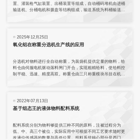
置、灌装枪气缸装置、出桶装置等组成，自动桶码堆机由进桶
输送机、分桶电机和拨盘等结构组成，输送系统为料桶输送增
加动力，使桶能按要求速度平稳传送。在线称量装置的结构与
整个传输机构相互独立，保证了称量环境；电子秤秤台结合称
重传感器，实现了高精度称重。
2025年12月25日
氧化铝在称重分选机生产线的应用
分选机对物料进行全自动称重，为装袋机提供定量的物料，给
料仓由伺服电机驱动落料闸门开合，实现粗精给料，使给料控
制平稳、迅速、精度高双。称重仓由三只称重模块吊挂在机架
上，实现称重。采用台式结构，内置电源，有步进电机、汽
缸、电磁阀、旋转编码器、气动减压器、滤清器、气压指示等
部件，可与各类气源相连接。选用称量模块对不同材料进行测
量，称量模块固定在网板上，且允许重新安装传感器排列位置
2022年07月13日
或选择网板不同区域安装。
基于组态王的液体物料配料系统
配料系统分别为物料够提供三种不同的原料，注被过程分为
低、中、高三个被位，实际应用中可根据不同工艺要求随时更
改液位传感器的数量与高低位置。投料系统核心部分是西门子