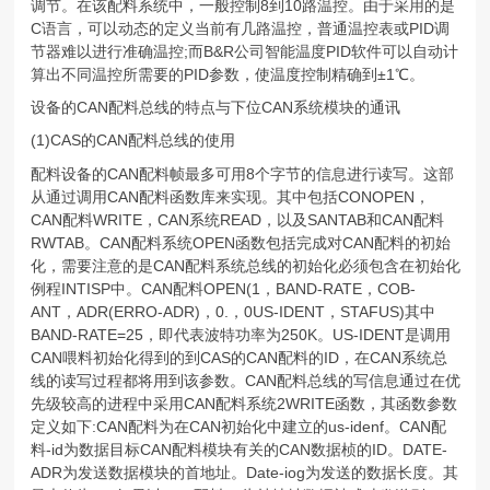
调节。在该配料系统中，一般控制8到10路温控。由于采用的是
C语言，可以动态的定义当前有几路温控，普通温控表或PID调
节器难以进行准确温控;而B&R公司智能温度PID软件可以自动计
算出不同温控所需要的PID参数，使温度控制精确到±1℃。
设备的CAN配料总线的特点与下位CAN系统模块的通讯
(1)CAS的CAN配料总线的使用
配料设备的CAN配料帧最多可用8个字节的信息进行读写。这部
从通过调用CAN配料函数库来实现。其中包括CONOPEN，
CAN配料WRITE，CAN系统READ，以及SANTAB和CAN配料
RWTAB。CAN配料系统OPEN函数包括完成对CAN配料的初始
化，需要注意的是CAN配料系统总线的初始化必须包含在初始化
例程INTISP中。CAN配料OPEN(1，BAND-RATE，COB-
ANT，ADR(ERRO-ADR)，0.，0US-IDENT，STAFUS)其中
BAND-RATE=25，即代表波特功率为250K。US-IDENT是调用
CAN喂料初始化得到的到CAS的CAN配料的ID，在CAN系统总
线的读写过程都将用到该参数。CAN配料总线的写信息通过在优
先级较高的进程中采用CAN配料系统2WRITE函数，其函数参数
定义如下:CAN配料为在CAN初始化中建立的us-idenf。CAN配
料-id为数据目标CAN配料模块有关的CAN数据桢的ID。DATE-
ADR为发送数据模块的首地址。Date-iog为发送的数据长度。其