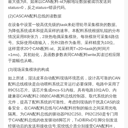
最大值为8。如果以CAN配料-id为帧地址数据被成功发送则
status=0，反之status=错误代码。
(2)CASCAN配料总线的读数据
在设备中设置一较高优先级的task来处理轮寻采集模块的数据。
为降低系统成本和提高采样的速率。本配料系统根据轧辊的分布
情况采用8块张力，2块热电偶采集模块。每块模块可采集6路信
号。实际使用4路输入，另外2路作为备用。采样精度为10位。
这样需求20个CAN配料-id。其采样周T=20×task的(时间片
=1ms)。其初始化，及函数参数表同CAN配料write其读过程应限
于篇幅也从略。
(3)现场采集模块的构成
如上所述，湿法皮革自动配料现场环境恶劣，设计高可靠的CAN
配料总线模块是自动喂料系统正常运行必要保障。电路中采用了
89C51芯片。该芯片集成mcs-51内核。具有电路10位A/D。内
建兼容CAN配料2.0B的CAN配料总线控制器。取代系统的分散
元件，提高了配料系统的可靠性。考虑到现场的干扰及CAS的设
备安全，在CAN配料总线与CAN配料控制的输出之间采用光电
隔离。为CAN配料总线的驱动器P82C250。P82C250是专门用
于CAN配料总线的收发驱动8脚芯片，TxD和RxD引脚分别发送
经驱动后的发送和接收信号;双绞线介质分别接受CAN配料H，