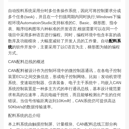
自动投料系统采用分时多任务操作系统，因此可将控制要求分成
多个任务(task)，并且在一个扫描周期内同时执行;Windows下编
程环境AutomatoinStudio支持标准的C、Basic、梯形图、指令
表、顺序结构图等六种标准的开发语言;根据需要可以在同一个
项目中采用多种语言进行编程。同时，编程环境中包含丰富的函
数库及功能模块，大幅度减轻了开发人员的工作量。自动
配料系
统
的软件开发中，主要采用了以C语言为主，梯形图为辅的编程
方式。
CAN配料总线的概述
CAN配料被设计作为控制环境中的微控制器通讯，在各电子控制
装置ECU之间交换信息，形成电子控制网络。比如：发动机管理
系统、变速箱控制器、仪表装备、电子主干系统中，均嵌入CAN
系统控制装置是一种多主方式的串行通讯总线，基本设计规范要
求有高的位速率，高抗电磁干扰性，而且能够检测出产生的任何
错误。当信号传输距离达到10Km时，CAN系统仍可提供高达
50Kbit/s的数据传输速率。
配料系统的总介绍
本上料系统由触摸控制屏、计量模块、CAN配料总线三部分构