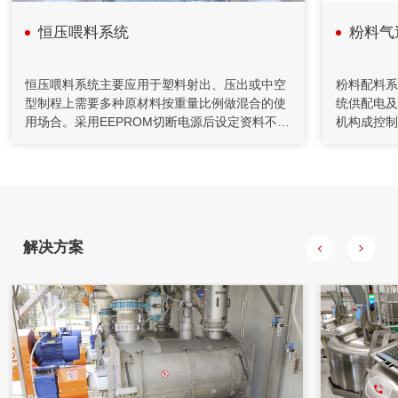
采用了减重法，应用计算机技术完成系统设计和监控功能。
恒压喂料系统
粉料气
2020年04月26日
自动化控制在矿山胶填充机的应用
恒压喂料系统主要应用于塑料射出、压出或中空
粉料配料系
型制程上需要多种原材料按重量比例做混合的使
统供配电及
充填机通过螺旋给料机和计量装置送至搅拌桶，通过调节给料
用场合。采用EEPROM切断电源后设定资料不会
机构成控制
机的转速来控制下料量。水管上装有流量计对水量进行计量，
流失，免用电池；使用人机界面状态显示触摸式
行，现场一
并通过控制调节阀的开度对水量进行控制，将水和水泥按一定
比例加入到搅拌桶，制成一定浓度的水泥浆。
键盘资料输入，操作更方便，更可存储大量配方
4~20mA
资料（500组）；高速高精度AD抓取重量更快速
经称重模块
稳定；所有的无聊通过重力计量后均匀混合，可
波处理后与
严格控制精度。对重量数据及所选择使用的原料
出两路调节
进行校验，确保混料的精度和准确性。
螺旋的变频
解决方案
调节阀的开
比准确给料