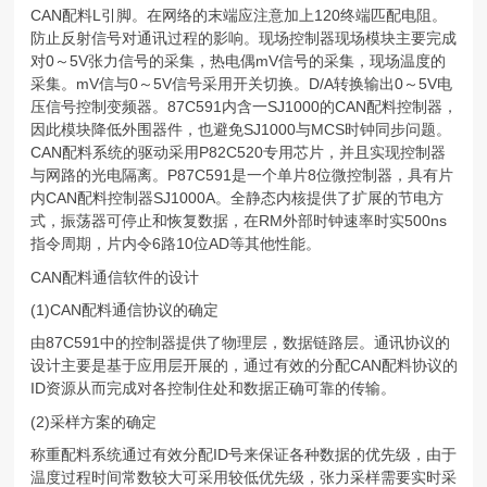
CAN配料L引脚。在网络的末端应注意加上120终端匹配电阻。
防止反射信号对通讯过程的影响。现场控制器现场模块主要完成
对0～5V张力信号的采集，热电偶mV信号的采集，现场温度的
采集。mV信与0～5V信号采用开关切换。D/A转换输出0～5V电
压信号控制变频器。87C591内含一SJ1000的CAN配料控制器，
因此模块降低外围器件，也避免SJ1000与MCS时钟同步问题。
CAN配料系统的驱动采用P82C520专用芯片，并且实现控制器
与网路的光电隔离。P87C591是一个单片8位微控制器，具有片
内CAN配料控制器SJ1000A。全静态内核提供了扩展的节电方
式，振荡器可停止和恢复数据，在RM外部时钟速率时实500ns
指令周期，片内令6路10位AD等其他性能。
CAN配料通信软件的设计
(1)CAN配料通信协议的确定
由87C591中的控制器提供了物理层，数据链路层。通讯协议的
设计主要是基于应用层开展的，通过有效的分配CAN配料协议的
ID资源从而完成对各控制住处和数据正确可靠的传输。
(2)采样方案的确定
称重配料系统通过有效分配ID号来保证各种数据的优先级，由于
温度过程时间常数较大可采用较低优先级，张力采样需要实时采