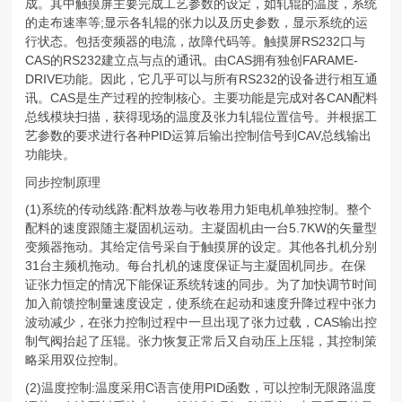
成。其中触摸屏主要完成工艺参数的设定，如轧辊的温度，系统
的走布速率等;显示各轧辊的张力以及历史参数，显示系统的运
行状态。包括变频器的电流，故障代码等。触摸屏RS232口与
CAS的RS232建立点与点的通讯。由CAS拥有独创FARAME-
DRIVE功能。因此，它几乎可以与所有RS232的设备进行相互通
讯。CAS是生产过程的控制核心。主要功能是完成对各CAN配料
总线模块扫描，获得现场的温度及张力轧辊位置信号。并根据工
艺参数的要求进行各种PID运算后输出控制信号到CAV总线输出
功能块。
同步控制原理
(1)系统的传动线路:配料放卷与收卷用力矩电机单独控制。整个
配料的速度跟随主凝固机运动。主凝固机由一台5.7KW的矢量型
变频器拖动。其给定信号采自于触摸屏的设定。其他各扎机分别
31台主频机拖动。每台扎机的速度保证与主凝固机同步。在保
证张力恒定的情况下能保证系统转速的同步。为了加快调节时间
加入前馈控制量速度设定，使系统在起动和速度升降过程中张力
波动减少，在张力控制过程中一旦出现了张力过载，CAS输出控
制气阀抬起了压辊。张力恢复正常后又自动压上压辊，其控制策
略采用双位控制。
(2)温度控制:温度采用C语言使用PID函数，可以控制无限路温度