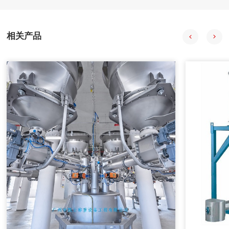
57-200型PLC，组态王开发监控系统软件 PLC负责采集输入信
号，经程序处理后向拍行机构发出控制合令。PIC与上位机之
间通过通讯电场连接，输人信号在传送至PLC的同时。PC机也
相关产品
会获得数据并通过组态王特其同步显示。
2020年08月18日
自动配料系统在中药制药过程中的应用
自动配料系统采用中药工艺控制技术、计算机技术、信息技
术、现代检测技术、APC技术和专家系统，提供自动化整体解
决方案。
2020年08月18日
计算机在减重法施胶配料系统中的应用
在人造板减重法施胶计量监控过程中，采用计算机技术和PID
控制方法，完成系统的组态、设计、控制、管理等功能。配料
系统把单位时间内物料的前后重量差值转变为瞬时流量信号，
以该信号参与流量调节控制并进行物料累计积算管理。具有测
量精度高，重复性好，控制稳定等特点。在对施胶系统改造中