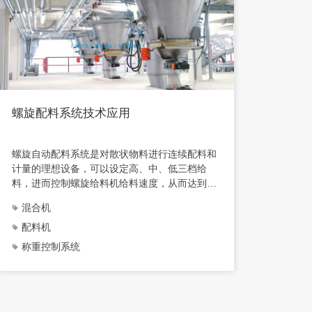
螺旋配料系统技术应用
称重
螺旋自动配料系统是对散状物料进行连续配料和
称重混
计量的理想设备，可以设定高、中、低三档给
电机
料，进而控制螺旋给料机给料速度，从而达到精
个称
确配料目的。按配料工艺实际过程以动态画面的
料称
混合机
投
形式反映上料、配料、送料及相关设备的运行状
的渐
态。
配料机
称
称重控制系统
混