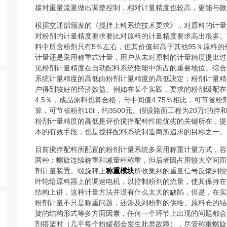
接对重量流量做出调整控制，相对计量精度也较高，更能与微
根据交通部颁发的《搅拌上料系统技术要求》，对原料的计量
对粉剂的计量精度要求要比对原料的计量精度要求高出很多。
料中所含粉剂只有5％左右，但其价值却高于其他95％原料
计量还是采用称重式计量，用户从未对原料的计量精度提出过
见粉剂计量精度在自动配料系统性能中所占的重要地位。综合
系统计量精度的高低由粉剂计量精度的高低决定；粉剂计量精
户得到较好的经济效益。例如在某个实践，要求的粉剂级配在4
4.5％，成品原料也算合格，与中间值4.75％相比，可节省粉剂0
算，可节省粉剂10t，约3500元。假设路面工程为20万t的
粉剂计量精度的高低是评价搅拌配料性能优劣的关键所在，提
本的有效手段，也是搅拌配料系统制造商所追求的目标之一。
目前搅拌配料所配置的粉剂计量系统多采用称重计量方式，容
两种：螺旋连续称重和减量秤称重，但后者因占用较大空间而
剂计量装置。螺旋秤上
称重模块
所收集到的重量信号反馈到控
叶轮给原料器上的调速电机，以控制粉剂的流量，使其保持在
结构上讲，这种计量方法并没有什么太大的缺陷，但是，在实
粉剂计量不只是称重问题，还涉及到粉剂的供给、原料仓的结
旋的结构形式等多方面因素，任何一个环节上出现的问题都会
剂搭架时（几乎每个粉罐都会发生此类故障），尽管称重螺旋