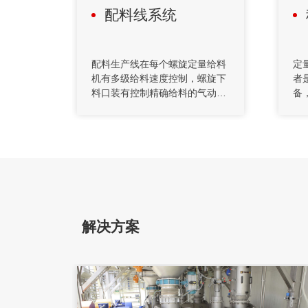
配料线系统
配料生产线在每个螺旋定量给料
定
机有多级给料速度控制，螺旋下
者
料口装有控制精确给料的气动
备
阀，部份下料装置采用多级振动
力
给料机及微量秤等。为控制料仓
数
压力变化对配料精度产生的影
充
响，配料与上面的料仓自动加料
的
有相应的联锁控制关系。加上
低
FTA模块本身集成的开关量I/O点
成
和一路4－20mA模拟量输出功
合
能，可以轻松的实现这种较复杂
染
的称重配料应用。
程
解决方案