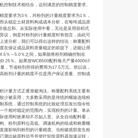
机控制技术相结合，达到满意的控制精度要求。
精度要求为3％，对粉剂的计量精度要求为1％，
而从稳定土材原料构成成本分析，在每吨成品原
的价值总和。从实际使用中看，无论是采用容积式
异议，倒是对粉剂的计量精度时有怨言，由此可
上述分析，我们可以得出这样的结论：称重配料
度在保证成品原料质量稳定的前提下，还能让用
.5％～5.0％之间，如果能将粉剂精确控制在
.25％。如果按WCB500配料每天产量4000t计
拌和量，节省粉剂所得的费用为17.5万元。所以说，
高粉剂计量的精度不仅是用户保证质量、控制成
积计量方式正逐渐被淘汰。称重配料系统主要有
较少被采用，大多数采用的是传统的螺旋连续粉
制系统，通过控制系统的比较处理后发出指令给
一个相对稳定的范围内，实现粉剂的计量。单从
际使用时效果却不尽如人意。从全自动配料看，
构、粉剂原料位高低、调速机构的组成和称重螺
直接影响到粉剂的计量精度。当粉罐底部发生粉
已测出缺原料信号并使叶轮给原料器加速运转，