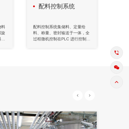
配料控制系统
投
物料
配料控制系统集储料、定量给
投料
螺旋
料、称量、密封输送于一体，全
备、
料的
过程微机控制在PLC 进行控制的
PLC
的物
过程中，上位机使用上位机连接
在保
料螺
命令监视下位机的运行状态和数
稳定
出料
据区内容，实时读取PLC 的内部
备，
速下
状态以及称重仪表的实时数据，
提高
上限
在上位机上显示。称重系统主要
现了
缩短
由储料仓、给料装置、称重装
料、
度和
置、输送装置、电控柜、微机控
制系统构成，可完成多种物料不
同配方配料的自动供料配料。