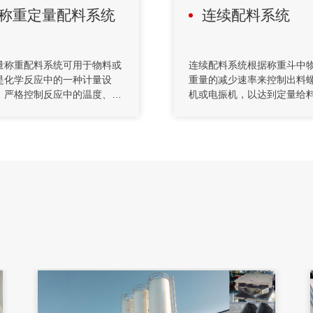
称重定量配料系统
连续配料系统
量称重配料系统可用于物料或
连续配料系统根据称重斗中
是化学反应中的一种计量设
重量的减少速率来控制出料
，严格控制反应中的温度、压
机或电振机，以达到定量给
、搅拌和物料浓度等重要参
目的，即失重秤。当称重斗
，让整个反应过程更加合理和
料达到称重下限位置时，出
分。可以用来满足反应工艺中
旋机则按照当时的转速固定
称重配料、加热蒸发、冷却和
量,同时控制料仓里的物料快
高速的混配称重设备。用以完
到称重斗内，当装料到称重
磺化、硝化、氢化、烃化、聚
时停止装料，快速装料可以
、缩合等工艺过程，以及有机
进料时间，提高称重的准确
料和中间体的许多其它工艺过
控制精度。
的反应设备。