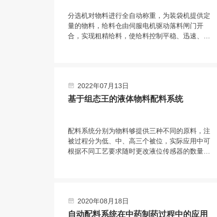
分选机对物料进行全自动称重，为装袋机提供定
量的物料，给料仓由伺服电机驱动落料闸门开
合，实现粗精给料，使给料控制平稳、迅速、精
度高双。称重仓由三只称重模块吊挂在机架上，
实现称重。采用台式结构，内置电源，有步进电
机、汽缸、电磁阀、旋转编码器、气动减压器、
滤清器、气压指示等部件，可与各类气源相连
2022年07月13日
接。选用称量模块对不同材料进行测量，称量模
块固定在网板上，且允许重新安装传感器排列位
基于组态王的液体物料配料系统
置或选择网板不同区域安装。
配料系统分别为物料够提供三种不同的原料，注
被过程分为低、中、高三个被位，实际应用中可
根据不同工艺要求随时更改液位传感器的数量与
高低位置。投料系统核心部分是西门子57-200
型PLC，组态王开发监控系统软件 PLC负责采
集输入信号，经程序处理后向拍行机构发出控制
合令。PIC与上位机之间通过通讯电场连接，输
2020年08月18日
人信号在传送至PLC的同时。PC机也会获得数
据并通过组态王特其同步显示。
自动配料系统在中药制药过程中的应用