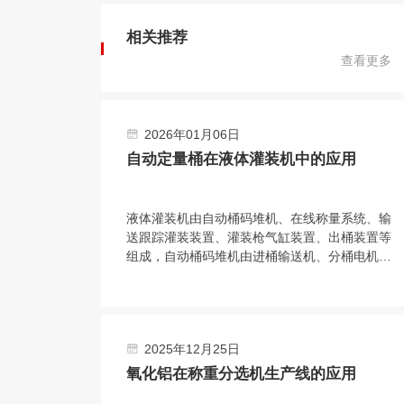
相关推荐
查看更多
2026年01月06日
自动定量桶在液体灌装机中的应用
液体灌装机由自动桶码堆机、在线称量系统、输
送跟踪灌装装置、灌装枪气缸装置、出桶装置等
组成，自动桶码堆机由进桶输送机、分桶电机和
拨盘等结构组成，输送系统为料桶输送增加动
力，使桶能按要求速度平稳传送。在线称量装置
的结构与整个传输机构相互独立，保证了称量环
境；电子秤秤台结合称重传感器，实现了高精度
2025年12月25日
称重。
氧化铝在称重分选机生产线的应用