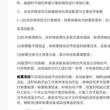
时，能随时平稳托举被计量的钢坯进行单独计量。
三、自动升降滚筒式称重模块的系统配置与主要技术参数
(一)自动升降滚筒式计量模块，除整体模块式称量装置外，
套系统配置。
(1)红外检测探头，在秤体的两头安装光幕传感器，检测货物
(2)称重数字接线盒，将称重模块信号联接到称重仪表，采集
(3)称重仪表与大屏显示器，显示和传输重量数据；
(4)配置PLC控制柜，采集传输各路控制信号或发出控制信
行控制联锁，由现场的主PLC进行统一管理，可有效得防止
称重系统
可实现自动或手动控制功能；自动称量时，物料(如
压缸，连杆机构开始工作将秤体自动升起，将钢坯托举并脱离
行称重检测；称重检测结束，秤体自动下降，回复到初始位置
PLC发出一个停止信号给计量控制系统，计量工作才能开始
信号给现场主PLC，接收信号以后才允许现场的滚筒及钢坯继
坯、钢材等)撞坏称重设备或其他事故的发生。