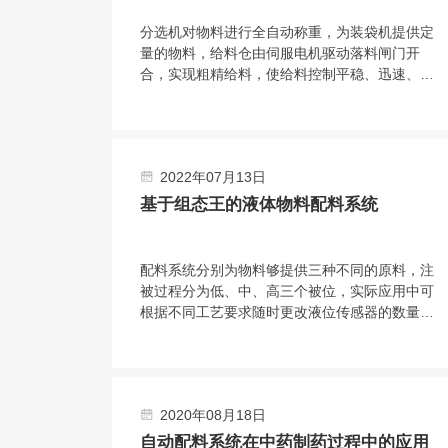
分选机对物料进行全自动称重，为装袋机提供定
量的物料，给料仓由伺服电机驱动落料闸门开
合，实现粗精给料，使给料控制平稳、迅速、精
度高双。称重仓由三只称重模块吊挂在机架上，
实现称重。采用台式结构，内置电源，有步进电
机、汽缸、电磁阀、旋转编码器、气动减压器、
滤清器、气压指示等部件，可与各类气源相连
2022年07月13日
接。选用称量模块对不同材料进行测量，称量模
块固定在网板上，且允许重新安装传感器排列位
基于组态王的液体物料配料系统
置或选择网板不同区域安装。
配料系统分别为物料够提供三种不同的原料，注
被过程分为低、中、高三个被位，实际应用中可
根据不同工艺要求随时更改液位传感器的数量与
高低位置。投料系统核心部分是西门子57-200
型PLC，组态王开发监控系统软件 PLC负责采
集输入信号，经程序处理后向拍行机构发出控制
合令。PIC与上位机之间通过通讯电场连接，输
2020年08月18日
人信号在传送至PLC的同时。PC机也会获得数
据并通过组态王特其同步显示。
自动配料系统在中药制药过程中的应用