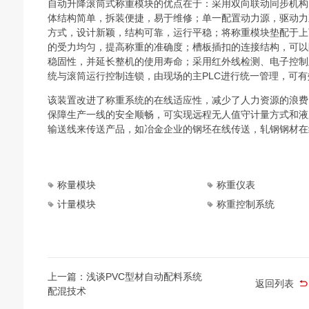
自动升降滚筒式称重模块的优点在于：采用双向联动同步机构
体结构简单，拆装便捷，易于维修；单一配置动力源，驱动力
方式，设计新颖，结构可靠，运行平稳；将称重模块垫配于上
的受力均匀，提高称重的准确度；槽板插扣的连接结构，可以
稳固性，并延长整机的使用寿命；采用红外线检测、电子控制
统与滚筒运行控制连锁，由现场的主PLC进行统一管理，可
该装置改进了称重系统的在线适应性，减少了人力资源的浪费
保障生产一线的安全顺畅，可实现远程无人值守计量方式和液
输送线来传送产品，如冶金企业的钢坯在线传送，轧钢钢材在
称量模块
称重仪表
计量模块
称重控制系统
上一篇：浅谈PVC型材自动配料系统
返回列表
配混技术