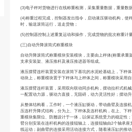
(3)电子秤对货物进行在线称重检测，采集重量数据，重量数
(4)称重过程完成，控制器发出指令，启动液压驱动机构，使
时，输送滚筒运行，送走货物；
(5)控制器控制上述重复运动和操作，完成货物的批次称重计
(三)自动升降滚筒式称重模块
自动升降滚筒式称重模块安装模块，主要由上秤体(称重承重架
支承安装架、液压推杆及液压推进器等组成。
液压摆臂连杆装置安装在滚筒下基坑的水泥砼基础上，下秤体
动块上，称重模块置于下秤体与上秤体之间，称重模块采用自
液压摆臂连杆装置，采用双向联动同步机构，摆动拉杆式机械
一配置动力源，驱动力直接，无阻碍，动力灵活性好；摆动升
从整体结构看，工作时，一个液压缸驱动，带动曲臂及连接机
压连杆升降式结构，分为上、下秤体及连杆机构，在上、下秤
重模块集限位、防翘设计于一体，以保证系统受力的稳定性；
臂分别安装在连杆机构的连接辊轴上，连接辊轴由2个轴承座
线运动；副曲臂的连接采用活动连接方式，随着液压缸的推动