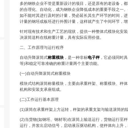
多的钢铁企业不管是重新设计的项目，还是原有的老设备，都
的合理化、自动化，成为钢铁企业降低成本的重要手段之一。
如不能对其进行及时的计量，势必延长其生产环节的时间，进
计量的钢坯或板坯进行外围计量，这样就产生了中间环节，增
针对现有技术和生产工艺的现状，提供一种整体式模块化安装
决滚筒送料在线称重计量，具有实际应用价值。
二、工作原理与运行程序
自动升降滚筒式
称重模块
，是一种非标
电子秤
，它必须同时具
等)和稳定可靠准确的称重计量两个主要功能。
(一)自动升降滚筒式称重模块
模块式结构滚筒称量模块，主要由承重秤架、称重模块、秤体
机构和安装支承座组成。
(二)工作运行基本原理
(1)滚筒在承重秤架上方运转，秤架的承重支架与输送滚筒的
(2)当货物(如钢坯、钢材等)在滚筒上输送运行，货物运行
运行，并发出启动信号，启动液压驱动机构，使秤体向上升，