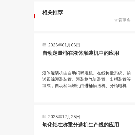
相关推荐
查看更多
2026年01月06日
自动定量桶在液体灌装机中的应用
液体灌装机由自动桶码堆机、在线称量系统、输
送跟踪灌装装置、灌装枪气缸装置、出桶装置等
组成，自动桶码堆机由进桶输送机、分桶电机和
拨盘等结构组成，输送系统为料桶输送增加动
力，使桶能按要求速度平稳传送。在线称量装置
的结构与整个传输机构相互独立，保证了称量环
境；电子秤秤台结合称重传感器，实现了高精度
2025年12月25日
称重。
氧化铝在称重分选机生产线的应用