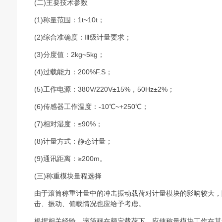
(二)主要技术参数
(1)称量范围：1t~10t；
(2)综合准确度：Ⅲ级计量要求；
(3)分度值：2kg~5kg；
(4)过载能力：200%F.S；
(5)工作电源：380V/220V±15%，50Hz±2%；
(6)传感器工作温度：-10℃~+250℃；
(7)相对湿度：≤90%；
(8)计量方式：静态计量；
(9)通讯距离：≥200m。
(三)称重模块量程选择
由于滚筒称重计量中的冲击振动载荷对计量模块的影响较大，
击、振动、偏载情况也应给予考虑。
根据相关经验，滚筒秤在额定载荷下，应使称量模块工作在其量