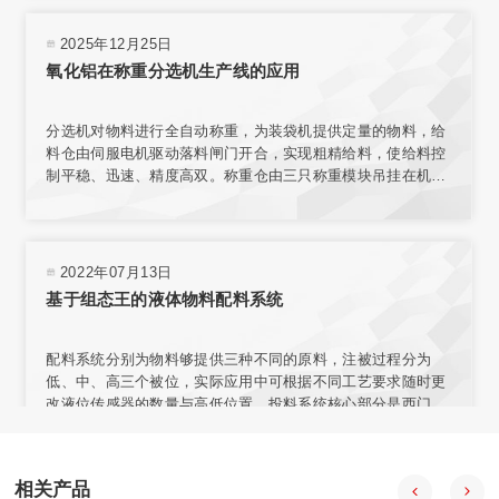
重传感器，实现了高精度称重。
2025年12月25日
氧化铝在称重分选机生产线的应用
分选机对物料进行全自动称重，为装袋机提供定量的物料，给
料仓由伺服电机驱动落料闸门开合，实现粗精给料，使给料控
制平稳、迅速、精度高双。称重仓由三只称重模块吊挂在机架
上，实现称重。采用台式结构，内置电源，有步进电机、汽
缸、电磁阀、旋转编码器、气动减压器、滤清器、气压指示等
部件，可与各类气源相连接。选用称量模块对不同材料进行测
量，称量模块固定在网板上，且允许重新安装传感器排列位置
2022年07月13日
或选择网板不同区域安装。
基于组态王的液体物料配料系统
配料系统分别为物料够提供三种不同的原料，注被过程分为
低、中、高三个被位，实际应用中可根据不同工艺要求随时更
改液位传感器的数量与高低位置。投料系统核心部分是西门子
57-200型PLC，组态王开发监控系统软件 PLC负责采集输入信
号，经程序处理后向拍行机构发出控制合令。PIC与上位机之
间通过通讯电场连接，输人信号在传送至PLC的同时。PC机也
相关产品
会获得数据并通过组态王特其同步显示。