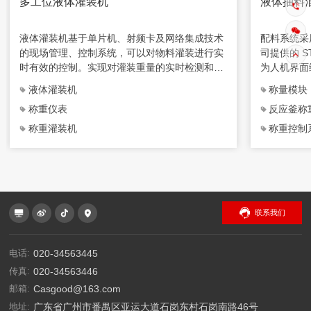
多工位液体灌装机
液体抽料
液体灌装机基于单片机、射频卡及网络集成技术
配料系统采
的现场管理、控制系统，可以对物料灌装进行实
司提供的 ST
时有效的控制。实现对灌装重量的实时检测和灌
为人机界面
装过程电磁阀的实时开闭，数据上传进行有效的
PC 机与P
液体灌装机
称量模块
微机化管理。
通信，并对
称重仪表
反应釜称
称重灌装机
称重控制
联系我们
电话:
020-34563445
传真:
020-34563446
邮箱:
Casgood@163.com
地址:
广东省广州市番禺区亚运大道石岗东村石岗南路46号