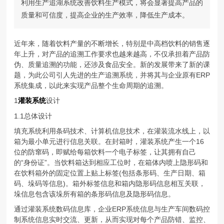
利用生产追湖系统改善饮料生产模式，将会显著提高产品的
质量和可信度，提高企业的生产效率，降低生产成本。
近年来，随着饮料产量的不断增长，特别是中高档饮料的销售逐
年上升，对产品的追溯工作要求也越来越高，不仅承担着产品防
伪、质量追溯的功能，还涉及食品安全。新的发展带来了新的课
题，为此公司引人先进的生产追溯系统，并将其与企业原有ERP
系统集成，以此来实现产品整个生命周期的追溯。
1
灌装系统
设计
1.1总体设计
填充系统利用条码技术、计算机信息技术，在灌装流水线上，以
箱为最小单元进行信息关联。在封箱时，灌装系统产生一个16
位的防窜码，即赋给每箱饮料一个电子标签，让其拥有自己
的“身份证”。当饮料箱达到相应工位时，在箱体内喷上隐形码和
在饮料箱外的固定位置上贴上标签(包括条形码、生产日期、箱
码、垛码等信息)。箱外标签信息和箱内隐形码信息相互关联，
垛信息包含该垛所有箱的条形码信息及隐形码信息。
通过灌装系统数码信息库，企业ERP系统信息与生产车间数码控
制系统信息实时交流、更新，从而实现对每个产品防错、监控、