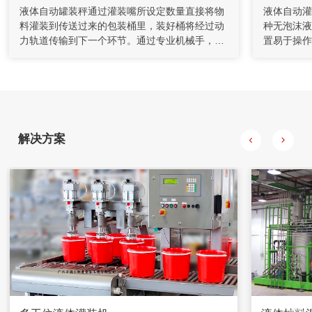
液体自动罐装秤通过灌装嘴所设定数量直接将物
液体自动灌
料灌装到传送过来的包装桶里，装好桶将经过动
种无泡沫液
充填机通过螺旋给料机和计量装置送至搅拌桶，通过调节给料
力轨道传输到下一个环节。通过专业机械手，将
置易于操作
机的转速来控制下料量。水管上装有流量计对水量进行计量，
装满的包装桶准确吸取并放置到设定的托盘内。
保证灌注完
并通过控制调节阀的开度对水量进行控制，将水和水泥按一定
比例加入到搅拌桶，制成一定浓度的水泥浆。
当托盘内涂料桶的个数达到指定数目，机械手会
及直线轨道
自动将放置桶的托盘运输到指定位置。
式操作钮操
右碟刹及前
更加方便。
解决方案