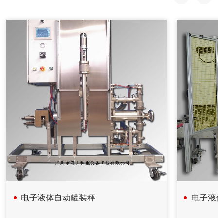
2020年08月18日
自动配料系统在中药制药过程中的应用
自动配料系统采用中药工艺控制技术、计算机技术、信息技
术、现代检测技术、APC技术和专家系统，提供自动化整体解
决方案。
2020年08月18日
计算机在减重法施胶配料系统中的应用
在人造板减重法施胶计量监控过程中，采用计算机技术和PID
控制方法，完成系统的组态、设计、控制、管理等功能。配料
系统把单位时间内物料的前后重量差值转变为瞬时流量信号，
以该信号参与流量调节控制并进行物料累计积算管理。具有测
量精度高，重复性好，控制稳定等特点。在对施胶系统改造中
采用了减重法，应用计算机技术完成系统设计和监控功能。
电子液体自动罐装秤
电子液
2020年04月26日
自动化控制在矿山胶填充机的应用