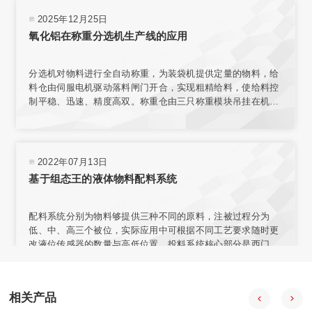
重传感器，实现了高精度称重。
2025年12月25日
氧化铝在称重分选机生产线的应用
分选机对物料进行全自动称重，为装袋机提供定量的物料，给
料仓由伺服电机驱动落料闸门开合，实现粗精给料，使给料控
制平稳、迅速、精度高双。称重仓由三只称重模块吊挂在机架
上，实现称重。采用台式结构，内置电源，有步进电机、汽
缸、电磁阀、旋转编码器、气动减压器、滤清器、气压指示等
部件，可与各类气源相连接。选用称量模块对不同材料进行测
量，称量模块固定在网板上，且允许重新安装传感器排列位置
2022年07月13日
或选择网板不同区域安装。
基于组态王的液体物料配料系统
配料系统分别为物料够提供三种不同的原料，注被过程分为
低、中、高三个被位，实际应用中可根据不同工艺要求随时更
改液位传感器的数量与高低位置。投料系统核心部分是西门子
57-200型PLC，组态王开发监控系统软件 PLC负责采集输入信
号，经程序处理后向拍行机构发出控制合令。PIC与上位机之
间通过通讯电场连接，输人信号在传送至PLC的同时。PC机也
相关产品
会获得数据并通过组态王特其同步显示。
2020年08月18日