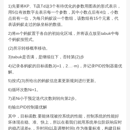
1)先要将KP、Ti及Td这3个有待优化的参数用图表的形式表示，
用5位有效数字去表示每一个参数，其中小数点后有4位，小数
点前有一位，为每只蚂蚁设一个数组，该数组有15个元素，代
表该蚂蚁走过的纵坐标的数值。
2)将m个蚂蚁置于各自的初始化区域，并将该点放至tabuk中每
个蚂蚁按照式。
(2)所示转移概率移动。
3)tabuk是否满，是继续往下，否转第(2)步
4)记录各蚂蚁的目标函数J(i=1，2....·m)，并记录PID控制器最优
解。
5)按式(3)所给出的蚂蚁信息素更新规则进行更新。
6)循环次数Ni+1。
7)若Ni小于预定迭代次数则转向第2步。
8)输出PID控制最优解
其中，目标函数.要能体现被控系统的性能，控制系统的性能好
坏体现在稳、准、快上，所以在着我们就用系统单位阶跃响应时
的稳态误差e.，升时间t以及调整时间t.作为衡量标准，构建目标