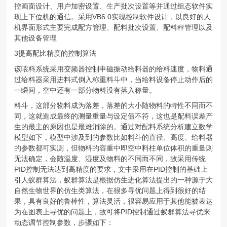
控画面设计、用户加密设置、生产批次设置等并通过组态软件实
现上下位机的通信。采用VB6.0实现控制软件设计，以良好的人
机界面形式主要完成配方管理、配料批次设置、配料秤管理以及
其他设备管理
3提高配比精度的控制算法
该喂料系统采用变频器控制申磁振动给料器的给料速度，物料通
过给料器采用进料式倒入称重料斗中，当给料设备停止动作后的
一瞬间，空中还有一部分物料没有落入称量。
料斗，这部分物料成为落差，落差的大小随物料的特性不同而不
同，这就造成最终的测量重量与设定值不符，这也是配料误差产
生的最主的原因也是最难消除的。通过对配料系统分析建立数学
模型如下，模型中涉及到的参数比如料斗的直径、高度、给料器
的参数都可实测，但物料的容重中即空中料柱单位体积的重量则
无法确定，会随温度、湿度及物料的不同而不同，故采用传统
PID控制无法达到高精度的要求，文中采用在PID控制的基础上
引人蚁群算法，蚁群算法是根据仿生进化算法提出的一种源于大
自然生物世界的仿生类算法，在很多寻优问题上得到很好的结
果，具有良好的鲁棒性，算法灵活，很容易应用于其他能被表达
为在图表上寻优的问题上，故可将PID控制通过蚁群算法寻优来
动态调节控制参数，步骤如下：