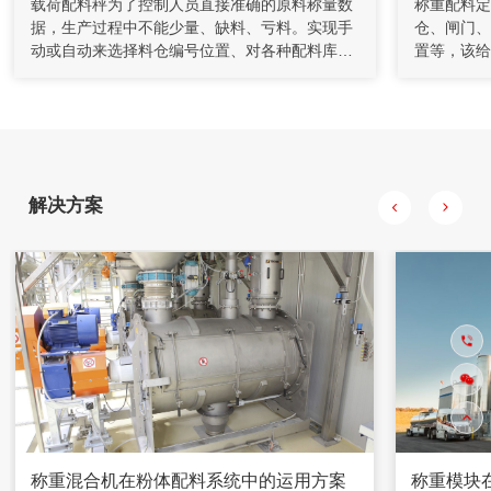
载荷配料秤为了控制人员直接准确的原料称量数
称重配料定
据，生产过程中不能少量、缺料、亏料。实现手
仓、闸门、
充填机通过螺旋给料机和计量装置送至搅拌桶，通过调节给料
动或自动来选择料仓编号位置、对各种配料库存
置等，该给
机的转速来控制下料量。水管上装有流量计对水量进行计量，
量底线进行自动报警等功能，将电子秤的数字显
PLC发出
并通过控制调节阀的开度对水量进行控制，将水和水泥按一定
比例加入到搅拌桶，制成一定浓度的水泥浆。
示器与PLC和触摸屏之间进行信息交换，一切系
料流入称重
统控制都会汇集在专门的系统软件上，控制人员
给PLC，
只需通过点击相应的位置来进行控制如电器开
量时PCL
关、转动运输部件、水、气阀门等，人机界面很
慢，当到达
好地将整个生产线通过动态与静态图的形式显示
缸，插板封
解决方案
在电脑屏幕之上，工作人员可以足不出户了解整
个 生产配料的运行情况。
称重混合机在粉体配料系统中的运用方案
称重模块