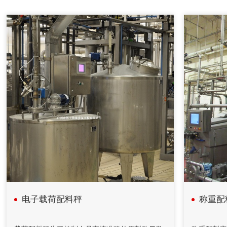
自动配料系统在中药制药过程中的应用
自动配料系统采用中药工艺控制技术、计算机技术、信息技
术、现代检测技术、APC技术和专家系统，提供自动化整体解
决方案。
2020年08月18日
计算机在减重法施胶配料系统中的应用
在人造板减重法施胶计量监控过程中，采用计算机技术和PID
控制方法，完成系统的组态、设计、控制、管理等功能。配料
系统把单位时间内物料的前后重量差值转变为瞬时流量信号，
以该信号参与流量调节控制并进行物料累计积算管理。具有测
量精度高，重复性好，控制稳定等特点。在对施胶系统改造中
采用了减重法，应用计算机技术完成系统设计和监控功能。
电子载荷配料秤
称重配
2020年04月26日
自动化控制在矿山胶填充机的应用