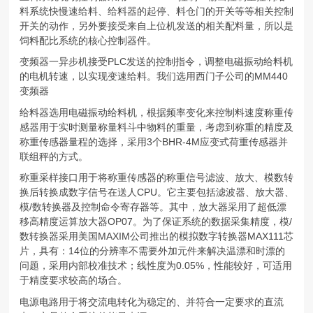
料系统快慢速给料、给料器的起停、料仓门的开关等等相关控制
开关的动作，另外要接受来自上位机发送的相关配料量，所以是
饲料配比系统的核心控制器件。
变频器一异步机接受PLC发送的控制指令，调整电磁振动给料机
的电机转速，以实现变速给料。我们选用西门子公司的MM440
变频器
给料器选用电磁振动给料机，根据频率变化来控制料速度称重传
感器用于实时测量称量料斗中物料的重量，考虑到称重的精度及
称重传感器量程的选择，采用3个BHR-4M应变式荷重传感器并
联组秤的方式。
称重采样接口用于将称重传感器的称重信号滤波、放大、模数转
换后转换成数字信号在送人CPU。它主要包括滤波器、放大器、
模/数转换器及控制命令寄存器等。其中，放大器采用了超低漂
移高精度运算放大器OP07。为了保证系统的数据采集精度，模/
数转换器采用美国MAXIM公司推出的模拟数字转换器MAX111芯
片，具有：14位的分辨率不需要外加元件来解决温漂和时漂的
问题，采用内部校准技术；线性度为0.05%，性能较好，可适用
于精度要求较高的场合。
电源电路用于将交流电转化为稳定的、并符合一定要求的直流