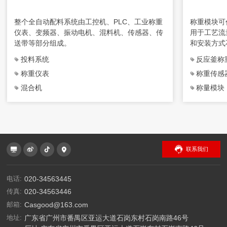
整个全自动配料系统由工控机、PLC、工业称重
称重模块可
仪表、变频器、振动电机、混料机、传感器、传
用于工艺流
送带等部分组成。
和安装方式
成，特别适
投料系统
反应釜称
合使用。
称重仪表
称重传感
混合机
称量模块
联系我们
电话:
020-34563445
传真:
020-34563446
邮箱:
Casgood@163.com
地址:
广东省广州市番禺区亚运大道石岗东村石岗南路46号