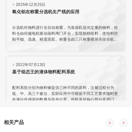
2025年12月25日
氧化铝在称重分选机生产线的应用
分选机对物料进行全自动称重，为装袋机提供定量的物料，给
料仓由伺服电机驱动落料闸门开合，实现粗精给料，使给料控
制平稳、迅速、精度高双。称重仓由三只称重模块吊挂在机架
上，实现称重。采用台式结构，内置电源，有步进电机、汽
缸、电磁阀、旋转编码器、气动减压器、滤清器、气压指示等
部件，可与各类气源相连接。选用称量模块对不同材料进行测
量，称量模块固定在网板上，且允许重新安装传感器排列位置
2022年07月13日
或选择网板不同区域安装。
基于组态王的液体物料配料系统
配料系统分别为物料够提供三种不同的原料，注被过程分为
低、中、高三个被位，实际应用中可根据不同工艺要求随时更
改液位传感器的数量与高低位置。投料系统核心部分是西门子
57-200型PLC，组态王开发监控系统软件 PLC负责采集输入信
号，经程序处理后向拍行机构发出控制合令。PIC与上位机之
间通过通讯电场连接，输人信号在传送至PLC的同时。PC机也
相关产品
会获得数据并通过组态王特其同步显示。
2020年08月18日