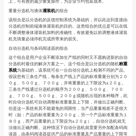
上，可有效的减少重复操作，为企业节约包装成本。
重量分选机与液体
灌装机
的组合
该组合是以分选机的反馈控制系统为基础的，并以此达到直接由
分选机控制前端液体灌装机的目的。这类组合的优点是可以在线
不断调整液体灌装机加料的准确性，有效避免以前调整液体灌装
机充填量必须停机完成所带来的损失。
自动分选机与条码阅读器的组合
这个组合是用户企业不断添加生产线的同时又不愿购进新的自动
分选机时最佳的解决方案之一。这个组合是以分选机的随机
称重
系统
为基础的，该系统可在一台自动分选机上检测不同的产品。
假设您有三条生产线，每条生产线上产品的标准重量分别为２０
０ｇ、５００ｇ、７００ｇ，并将重量的上下限设为±２０ｇ。
三条生产线通过分选机的顺序为２００ｇ、５００ｇ、７００
ｇ、７００ｇ、５００ｇ、２００ｇ或随机出现的各种顺序，此
时自动分选机可自动调整标准重量及上下限，并做出正确判断。
但是这一系统有其不能避免的局限性，当产品重量相差不是很大
时（如：产品的标准重量为２００ｇ，另一个产品标准重量为１
８０ｇ，而产品重量的上下限设为±２０ｇ），自动分选机就无
法做出正确判断。这种情况下自动分选机就需要另外加配条码阅
读器，由条码阅读器提供产品的标准重量及产品重量的上下限等