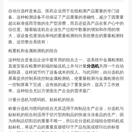
自动分选秤是食品、医药企业用于在线检测产品重量的专门设
备。这种检测设备不但保证了产品重量的准确性，减少了因重量
超出标准值而导致的生产型浪费，而且还提高产品在客户心中的
信任度。随着输送机在企业生产过程中数量的增加和作用的增
大，该设备也逐渐由单纯的重量检测转向系统整合的重量检测转
换。这些整合系统有：
检重机和金属检测机的组合
这种组合是食品企业中最常用的组合之一。该系统中金属检测机
直接安装在检重秤前端的输送机上并与计量
分选机
共用一个自动
剔除器，这样就节约了设备成本的投入。与此同时，由分选机的
屏幕提供控制系统控制金属检测机，使重量检测与金属检测在同
一控制屏幕下完成，这有效的减少了重复操作，提高了工作效
率。这种组合尤以方便面生产企业的需求最广.
计量分选机与喷码机、贴标机的组合
称量分选机与喷码的组合尤其适用于肉制品生产企业，分选机与
贴标机的组合则适用于切片型肉制品的快速冷冻食品的生产。因
为肉制品切割后的重量不唯一，所以在分选机后端组合喷码机或
贴标机，将该产品的重量直接喷印于产品包装或喷印出的标签