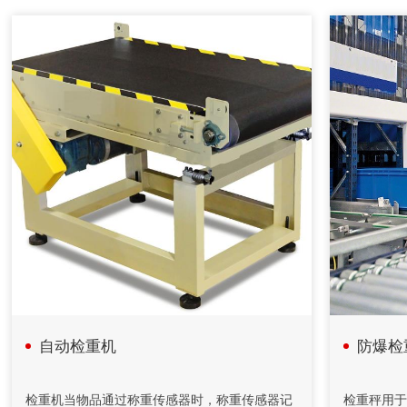
自动配料系统在中药制药过程中的应用
自动配料系统采用中药工艺控制技术、计算机技术、信息技
术、现代检测技术、APC技术和专家系统，提供自动化整体解
决方案。
2020年08月18日
计算机在减重法施胶配料系统中的应用
在人造板减重法施胶计量监控过程中，采用计算机技术和PID
控制方法，完成系统的组态、设计、控制、管理等功能。配料
系统把单位时间内物料的前后重量差值转变为瞬时流量信号，
以该信号参与流量调节控制并进行物料累计积算管理。具有测
量精度高，重复性好，控制稳定等特点。在对施胶系统改造中
采用了减重法，应用计算机技术完成系统设计和监控功能。
自动检重机
防爆检
2020年04月26日
自动化控制在矿山胶填充机的应用
检重机当物品通过称重传感器时，称重传感器记
检重秤用于