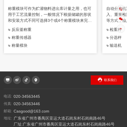
称重模块可作为贮灌物料进出库计量之用，也可
自动分选机
用于工艺流量控制，一般情况下根据储罐的形状
入、重量检
和安装方式不同可选择3个或4个称重模块来完
等方式，输
成，特别适合化工厂生产过程中定量给料系统场
号判断，来
反应釜称重
检重秤
合使用。
称重传感器
分选秤
称量模块
输送机
联系我们
电话:
020-34563445
传真:
020-34563446
邮箱:
Casgood@163.com
地址:
广东省广州市番禺区亚运大道石岗东村石岗南路46号
厂址:广东省广州市番禺区亚运大道石岗东村石岗南路46号