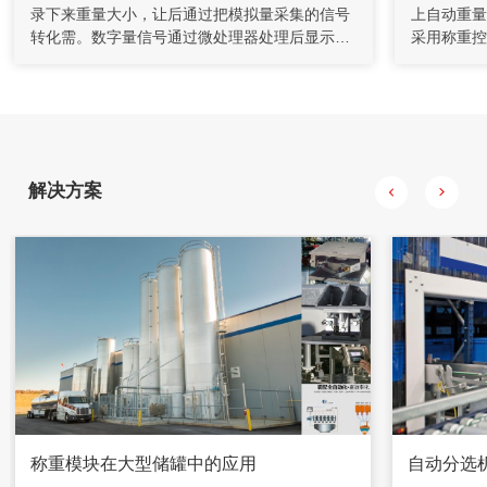
录下来重量大小，让后通过把模拟量采集的信号
上自动重量
充填机通过螺旋给料机和计量装置送至搅拌桶，通过调节给料
转化需。数字量信号通过微处理器处理后显示出
采用称重控
机的转速来控制下料量。水管上装有流量计对水量进行计量，
来，目前显示设备均以应用液晶显示，时时显示
心的机械设
并通过控制调节阀的开度对水量进行控制，将水和水泥按一定
比例加入到搅拌桶，制成一定浓度的水泥浆。
采集得到的重量数据，这些数据通过微处理器可
的产品进行
以分析、分选符合要求的重量，最简单常见的就
连续动态检
是目前广泛应用的小型电子秤。用于生产线上自
轻的就报警
动检测产品重量是否在给定的范围内，并自动剔
产品分类和
除不合格品并报警。有前后过渡传送带、秤体、
解决方案
抓拨机构、控制系统等组成。
称重模块在大型储罐中的应用
自动分选