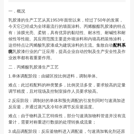
一．概况
乳胶漆的生产工艺从其1953年面世以来，经过了50年的发展，
今天它已经成为全球最流行的墙面涂料。丙烯酸酯乳胶漆的特点
有：涂膜光亮、柔韧，具有优异的黏结性、耐水性、耐碱性和耐
候性等性能。其应用范围主要是外墙涂料和内墙高档装饰涂料，
这些特点让丙烯酸乳胶漆成为建筑涂料的主流。集散自动
配料系
统
乳胶漆行业的广泛应用，提高企业自动控制及生产安全性及作
业效率都有着重要作用。
二．丙烯酸乳胶漆生产工艺
1.单体调配阶段：由罐区按比例进料，调制单体。
难点：此过程配料的种类繁多，比例灵活多变，要求较高的定量
调节精度，且对现场及控制室操作人员要求较高。
2.反应阶段：调制好的单体和预先调配的引发剂同时匀速滴加进
反应釜，并通过蒸汽及冷却水调节反应釜温度。
难点：由于物料及工艺特殊性，部分匀速滴加物料管道并没有流
量计，需要对称重进行数据的处理转换成流量；
3.成品调配阶段：反应釜物料进入调配釜，匀速滴加氧化剂还原