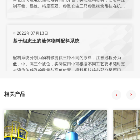
制平稳、迅速、精度高双。称重仓由三只称重模块吊挂在机架
上，实现称重。采用台式结构，内置电源，有步进电机、汽
缸、电磁阀、旋转编码器、气动减压器、滤清器、气压指示等
部件，可与各类气源相连接。选用称量模块对不同材料进行测
量，称量模块固定在网板上，且允许重新安装传感器排列位置
2022年07月13日
或选择网板不同区域安装。
基于组态王的液体物料配料系统
配料系统分别为物料够提供三种不同的原料，注被过程分为
低、中、高三个被位，实际应用中可根据不同工艺要求随时更
改液位传感器的数量与高低位置。投料系统核心部分是西门子
57-200型PLC，组态王开发监控系统软件 PLC负责采集输入信
号，经程序处理后向拍行机构发出控制合令。PIC与上位机之
间通过通讯电场连接，输人信号在传送至PLC的同时。PC机也
相关产品
会获得数据并通过组态王特其同步显示。
2020年08月18日
自动配料系统在中药制药过程中的应用
自动配料系统采用中药工艺控制技术、计算机技术、信息技
术、现代检测技术、APC技术和专家系统，提供自动化整体解
决方案。