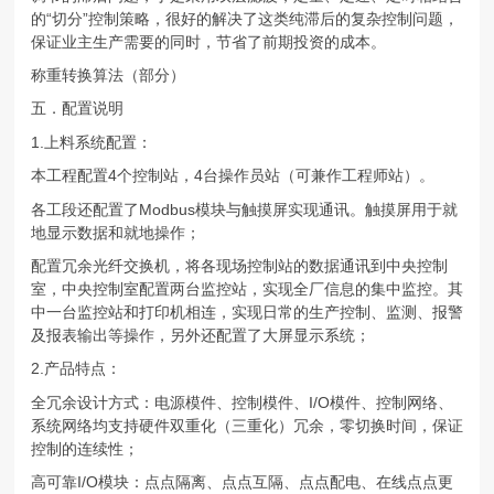
的“切分”控制策略，很好的解决了这类纯滞后的复杂控制问题，
保证业主生产需要的同时，节省了前期投资的成本。
称重转换算法（部分）
五．配置说明
1.上料系统配置：
本工程配置4个控制站，4台操作员站（可兼作工程师站）。
各工段还配置了Modbus模块与触摸屏实现通讯。触摸屏用于就
地显示数据和就地操作；
配置冗余光纤交换机，将各现场控制站的数据通讯到中央控制
室，中央控制室配置两台监控站，实现全厂信息的集中监控。其
中一台监控站和打印机相连，实现日常的生产控制、监测、报警
及报表输出等操作，另外还配置了大屏显示系统；
2.产品特点：
全冗余设计方式：电源模件、控制模件、I/O模件、控制网络、
系统网络均支持硬件双重化（三重化）冗余，零切换时间，保证
控制的连续性；
高可靠I/O模块：点点隔离、点点互隔、点点配电、在线点点更