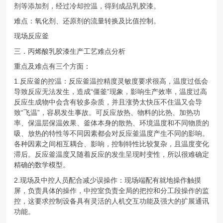
剂等添加剂，经过冷却控温，得到成品乳胶漆。
难点：氧化剂、还原剂的流量转换及比值控制。
现场反应釜
三．丙烯酸乳胶漆生产工艺难点分析
重点及难点有三个方面：
1.反应釜的控温：反应釜温控精度灵敏度要求很高，温度过低会
导致反应无法发生，造成“僵釜”现象，影响生产效率，温度过高
反应生成物中会含有较多杂质，并且涨势太快压不住温又会导
致“飞温”，容易发生事故。可反应放热、物料的比热、加热功
率、保温层保温效果、釜体本身的散热、环境温度和不同物质的
吸、放热的特性等不同因素都会对反应釜温度产生不同的影响。
各种因素之间相互耦合、影响，控制特性比较复杂，且温度变化
滞后。反应釜温度又随着反应的发生呈现时变性，所以很难确定
精确的数学模型。
2.现场及中控人员配合减少误操作：现场端配有就地操作触摸
屏，负责具体的操作，中控室负责全局的把控和分工段操作的监
控，这要求控制设备具有灵活的人机交互功能及强大的扩展通讯
功能。