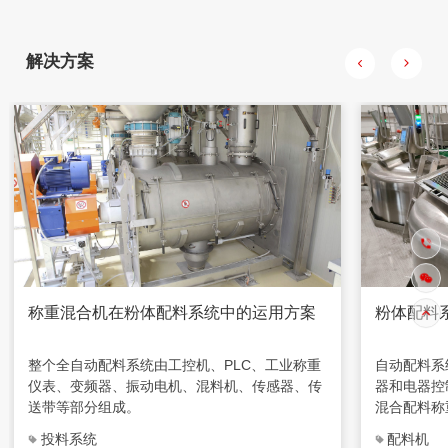
级调速特性，从而可以实现精确装料。
量时PCL
慢，当到达
缸，插板封
解决方案
称重混合机在粉体配料系统中的运用方案
粉体配料
整个全自动配料系统由工控机、PLC、工业称重
自动配料系
仪表、变频器、振动电机、混料机、传感器、传
器和电器控
送带等部分组成。
混合配料称
投料系统
配料机