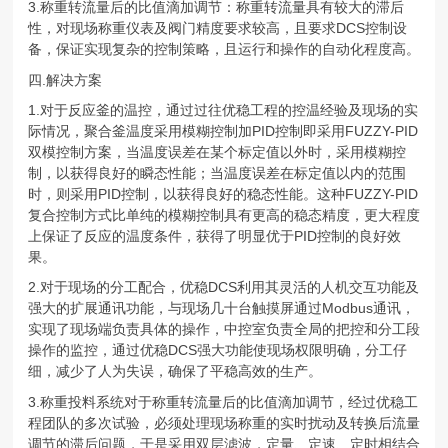
3.称重转流量后的比值滴加调节：称重转流量具有较大的滞后
性，对现场称重仪表及阀门精度要求较高，且要求DCS控制设
备，保证实现复杂的控制策略，且运行和操作的自动化程度高。
四.解决方案
1.对于反应釜的温控，通过过往优稳工程的控温经验及现场的实
际情况，聚合釜温度采用模糊控制加PID控制即采用FUZZY-PID
双模控制方案，当温度误差在某个标定值以外时，采用模糊控
制，以获得良好的瞬态性能；当温度误差在标定值以内的范围
时，则采用PID控制，以获得良好的稳态性能。这种FUZZY-PID
复合控制方式比单纯的模糊控制具有更高的稳态精度，更大程度
上保证了反应的温度条件，获得了明显优于PID控制的良好效
果。
2.对于现场的分工配合，优稳DCS利用其灵活的人机交互功能及
强大的扩展通讯功能，与现场几十台触摸屏通过Modbus通讯，
实现了现场端负责具体的操作，中控室负责全局的把控和分工段
操作的监控，通过优稳DCS强大功能使现场权限明确，分工仔
细，减少了人为失误，确保了平稳高效的生产。
3.称重投料系统对于称重转流量后的比值滴加调节，经过优稳工
程团队的多次试验，必须处理现场称重的实时扰动及转换后流量
调节的滞后问题，于是采用双层滤波，定量、定速、定时相结合