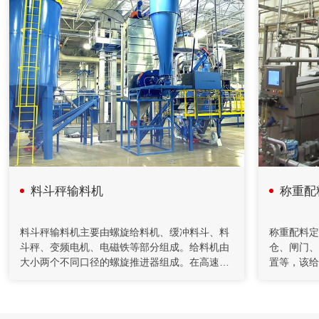
2020年08月18日
计算机在减重法施胶配料系统中的应用
在人造板减重法施胶计量监控过程中，采用计算机技术和PID
控制方法，完成系统的组态、设计、控制、管理等功能。配料
系统把单位时间内物料的前后重量差值转变为瞬时流量信号，
以该信号参与流量调节控制并进行物料累计积算管理。具有测
量精度高，重复性好，控制稳定等特点。在对施胶系统改造中
采用了减重法，应用计算机技术完成系统设计和监控功能。
料斗秤输料机
称重配
2020年04月26日
自动化控制在矿山胶填充机的应用
料斗秤输料机主要由螺旋给料机、缓冲料斗、料
称重配料定
斗秤、变频电机、电磁铁等部分组成。给料机由
仓、闸门、
充填机通过螺旋给料机和计量装置送至搅拌桶，通过调节给料
大小两个不同口径的螺旋推进器组成。在高速装
置等，该给
机的转速来控制下料量。水管上装有流量计对水量进行计量，
料阶段，为提高装料速度，双绞轮同时高速运行;
PLC发出
并通过控制调节阀的开度对水量进行控制，将水和水泥按一定
比例加入到搅拌桶，制成一定浓度的水泥浆。
在低速精调阶段，用离合器将大绞轮脱开，由小
料流入称重
绞轮单独装料。整个装料过程配以变频电机的无
给PLC，