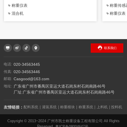
称重仪表
称重传感
混合机
称重仪表
联系我们
电话:
020-34563445
传真:
020-34563446
邮箱:
Casgood@163.com
地址:
广东省广州市番禺区亚运大道石岗东村石岗南路46号
厂址:广东省广州市番禺区亚运大道石岗东村石岗南路46号
友情链接：
配料系统
灌装系统
称重模块
称重系统
上料机
投料机
|
|
|
|
|
|
Copyright © 2013~2024 广州市凯士称重设备工程有限公司 All Rights
Reserved
粤ICP备08004647号