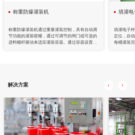
采用了减重法，应用计算机技术完成系统设计和监控功能。
称重防爆灌装机
填灌电
2020年04月26日
自动化控制在矿山胶填充机的应用
称重防爆灌装机通过重量灌装控制，具有自动调
填灌电子秤
节功能的灌装喷嘴，通过可调节的闸门或可选的
定位，自动
充填机通过螺旋给料机和计量装置送至搅拌桶，通过调节给料
进料螺杆驱动来适应灌装容器。通过容器设置闸
每桶灌装完
机的转速来控制下料量。水管上装有流量计对水量进行计量，
门大小，灌装可以被设置为双倍剂量，自下而上
用高精度传
并通过控制调节阀的开度对水量进行控制，将水和水泥按一定
比例加入到搅拌桶，制成一定浓度的水泥浆。
的填充，有利于快速转换。
精度起到了
试过程中不
可外接电脑
解决方案