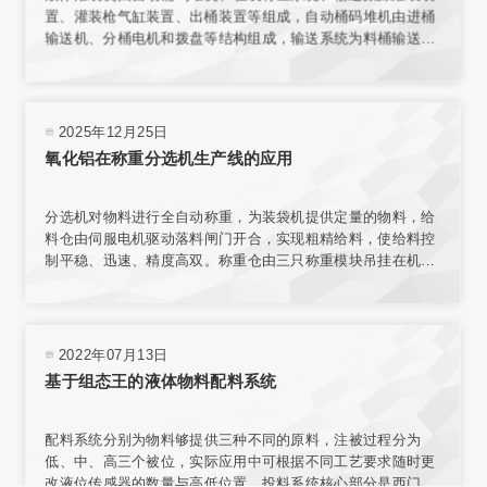
置、灌装枪气缸装置、出桶装置等组成，自动桶码堆机由进桶
输送机、分桶电机和拨盘等结构组成，输送系统为料桶输送增
加动力，使桶能按要求速度平稳传送。在线称量装置的结构与
整个传输机构相互独立，保证了称量环境；电子秤秤台结合称
重传感器，实现了高精度称重。
2025年12月25日
氧化铝在称重分选机生产线的应用
分选机对物料进行全自动称重，为装袋机提供定量的物料，给
料仓由伺服电机驱动落料闸门开合，实现粗精给料，使给料控
制平稳、迅速、精度高双。称重仓由三只称重模块吊挂在机架
上，实现称重。采用台式结构，内置电源，有步进电机、汽
缸、电磁阀、旋转编码器、气动减压器、滤清器、气压指示等
部件，可与各类气源相连接。选用称量模块对不同材料进行测
量，称量模块固定在网板上，且允许重新安装传感器排列位置
2022年07月13日
或选择网板不同区域安装。
基于组态王的液体物料配料系统
配料系统分别为物料够提供三种不同的原料，注被过程分为
低、中、高三个被位，实际应用中可根据不同工艺要求随时更
改液位传感器的数量与高低位置。投料系统核心部分是西门子