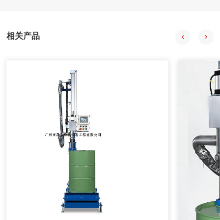
57-200型PLC，组态王开发监控系统软件 PLC负责采集输入信
号，经程序处理后向拍行机构发出控制合令。PIC与上位机之
间通过通讯电场连接，输人信号在传送至PLC的同时。PC机也
相关产品
会获得数据并通过组态王特其同步显示。
2020年08月18日
自动配料系统在中药制药过程中的应用
自动配料系统采用中药工艺控制技术、计算机技术、信息技
术、现代检测技术、APC技术和专家系统，提供自动化整体解
决方案。
2020年08月18日
计算机在减重法施胶配料系统中的应用
在人造板减重法施胶计量监控过程中，采用计算机技术和PID
控制方法，完成系统的组态、设计、控制、管理等功能。配料
系统把单位时间内物料的前后重量差值转变为瞬时流量信号，
以该信号参与流量调节控制并进行物料累计积算管理。具有测
量精度高，重复性好，控制稳定等特点。在对施胶系统改造中