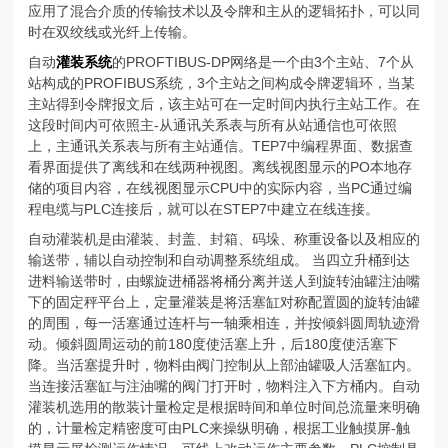
应用了混合介质的传输技术以及令牌和主从的逻辑拓扑，可以同
时在双绞线或光纤上传输。
自动
灌装系统
的PROFTIBUS-DP网络是一个由3个主站、7个从
站构成的PROFIBUS系统，3个主站之间构成令牌逻辑环，当某
主站得到令牌报文后，该主站可在一定时间内执行主站工作。在
这段时间内可依照主-从通讯关系表与所有从站通信也可依照
上，主通讯关系表与所有主站通信。TEP7中编程界面、数据查
看界面提供了离线和在线两种视图。离线视图显示的PO本地存
储的项目内容，在线视图显示CPU中的实际内容，当PC通过编
程电缆与PLC连接后，就可以在STEP7中建立在线连接。
自动灌装机是由灌装、封盖、封箱、码垛、称重设备以及相应的
输送带，辅以自动控制和自动调整系统组成。 当四立升桶到达
进料输送带时，由螺旋进桶器将桶分离并送人到旋转油罐注油嘴
下的固定秤平台上，定量灌装是将活塞缸对称配置圆的旋转油罐
的周围，每一活塞通过连杆与一轴乘相连，并按倾斜圆周轨迹滑
动。倾斜圆周运动的前180度使活塞上升，后180度使活塞下
降。当活塞提升时，物料由阀门控制从上部油罐吸人活塞缸内。
当连接活塞缸与注油嘴的阀门打开时，物料注入下方桶内。自动
灌装机选用的散装计量检定是根据時间和单位时间总流量来明确
的，计量检定精密度可由PLC来操纵明确，根据工业触摸屏-触