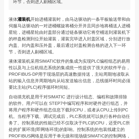
环节，否则进人剔桶区域。
液体
灌装机
开始进桶灌装时，由马达驱动的一条平板输送带和由
伺服马达驱动的一对进桶螺旋将桶分开并且同步地将桶送人进桶
星轮，进桶星轮由封盖部分通过链条驱动它将空桶送到灌装机下
的秤盘检测到位开始灌装，灌装完毕进入封盖区域，分别进行放
内盖、封内盖和压外盖，最后通过封盖检测合格的进入下一环
节，否则进人剔桶区域。
液体灌装机采用SIMATIC软件的集成为实现PLC编程组态的易用
性以及与上位机组态系统的集成统一性提供了强大的软件平台，
PROFIBUS-DP用于现场层的高速数据传送，主站周期地读取从
站的输入信息并周期地向从站发送输出信息，总线循环时间必须
要比主站(PLC)程序循环时间短。
自动填充机是用干对SIMATIC 进行设计组态、编程和故障排除
的软件。用户可以在 STEP7中编写程序和对硬件进行组态，并
将用户程序和硬件组态信息下载到CPU，或者从CPU上传到PC
机。当程序下载、调试完成后，PLC系统就可以执行各种自动任
务了。控制系统的性能已经不仅取决于PLC的CPU，还受PLC所
处的扩展环境(即网络环境)的影响。控制系统的包装线建立的
PROFIBUS网络是应用于单元级和现场级SIMATIC的控制网络，