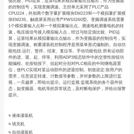
值比较、PID运算，运算结果从模拟量输出点输出，作为变频器
的控制信号，实现变频调速。主控单元采用了PLC产品
CPU224，外加两个数字量扩展模块EM223和一个模拟量扩展模
块EM235。触摸屏采用台湾产PWS3260型。变频调速系统需要
1个模拟量输入点和一个模拟量输出点。测速电机测量电机的转
速，电压值信号接入模拟输入点，经过与给定值比较、PID运
算，运算结果从模拟量输出点输出，作为变频器的控制信号，实
现变频调速。称重灌装机控制程序是用菜单形式编制的。自动功
能包括:运行、暂停、结束、复位等。手动功能包括:所有运动部
件的进、退、起、停等。利用ADP3组态软件中的交替性按钮功
能编程。在按钮按下、抬起时分别对PLC相应的中间继电器置
位，使PLC实现对某运动部件的进退控制。初值设定:按用户的
需求，任意设定转速、计数值等参数，并对参数的上限进行监
视，一旦越界，即给出提示。运行监视:监视系统的各个器件状
态，如变频器、电机等的异常状态，及时断电保护，并给出报警
提示。
液体灌装机
填充机
自动灌装机