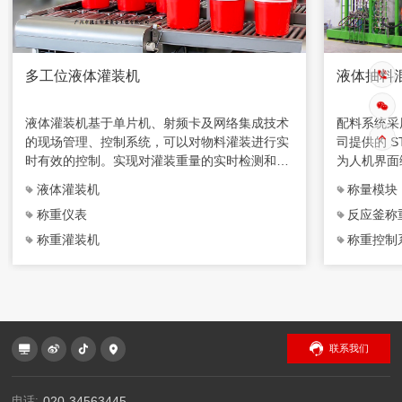
多工位液体灌装机
液体抽料
液体灌装机基于单片机、射频卡及网络集成技术
配料系统采
的现场管理、控制系统，可以对物料灌装进行实
司提供的 ST
时有效的控制。实现对灌装重量的实时检测和灌
为人机界面
装过程电磁阀的实时开闭，数据上传进行有效的
PC 机与P
液体灌装机
称量模块
微机化管理。
通信，并对
称重仪表
反应釜称
称重灌装机
称重控制
联系我们
电话:
020-34563445