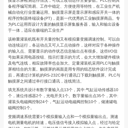
摸显示屏检测运作情况，可线上改动运作主要参数。PLC控制具
备程序编写简易、工作中稳定、方便使用等特性，在工业生产机
械自动化行业普遍运用。触摸显示屏是显示屏和感应开关一体的
程序控制器终端设备(PT)，是新一代优秀的工业触摸屏商品。专
为PLC运用而设计方案的触摸显示屏集服务器，输入和输出设备
于一体，适应在极端的工业生产
该称重灌装机既有开关量控制又有模拟量变频调速控制。可以自
动连续运行，各运动点又可人工点动操作，这样对应于各种操作
的输入点、需要显示的动作状态信息输出点有很多。这些I/O信
号如果采用电器按钮、指示灯显示的方式，会大大增加硬件模块
及电气连线，相应故障率也会加大。定量灌装机采用PLC与触摸
屏相结合的方案。触摸屏的画面是用专用的组态软件设计完成
后，再通过计算机的RS-232C串行通讯口下载到触摸屏。PLC与
触摸屏之间通过串行接口通讯，连线简洁。
填充系统共设计有数字量输入点13个，其中:气缸运动传感器10
个，液位传感器2个，光电开关1个。数字量输出点35个，其中:
灌装头电磁阀控制24个，气缸运动电磁阀控制10个，储液罐电
磁阀控制1个。
变频调速系统需要1个模拟量输入点和一个模拟量输出点。测速
电机测量电机的转速，电压值信号接入模拟输入点，经过与给定