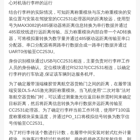
心对机场行李秤的运行
结合行李秤的实际情况，可知距离称重模块与压力称重模块的安
装位置与安装在驾驶室的CC2531处理器间的距离较远，使用型
号为MAX3082的485驱动器将距离信息转换为串行数据并通过
485双绞线进行远距离传输。压力称重模块内部自带一个AD转换
器，可将模拟量转换为数字量并通过485驱动远距离传输至串口
分配器。串口分配器将两路串行数据合成一路串行数据并通过
UART0传输至CC253U。
身份识别模块通过USB与CC2531相连，主要负责对行李秤工作
人员的身份确认。定位模块通过RS232与CC2531相连，以确定
行李秤的行车轨迹,保证该车辆到达服务机坪。
为了确定履带顶端橡胶管离航空器货舱门之间的距离，在履带顶
端安装DLS-A15激光测距称重模块。当飞机使用“二次对靠”法对
靠航空器货舱门时，可以通过测量激光往返目标所需时间来确定
目标距离，然后将距离信息转换为串行数据并远距离传输至
CC2531处理器。为了确定行李秤当前工作环境，使用PT100温
度称重模块采集温度，并通过PO_1口将模拟信号转换为数字信
号传输至CC2531。
为了对行李传送个数进行计数，在履带中间安装对射式红外计量
模块。当旅客行李经过红外线时，接收机接收不到发射信号，则