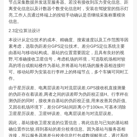
节点采集数据并发送至服务器。若没有接收到压力变化信息、距
离变化信息以及计数器个数变化信息时，安装在驾驶室的指示灯
亮,工作人员通过终端上的按钮手动确认是否继续采集称重模块
信息。
2.3定位算法设计
本设计从定位技术的成本、精确度、搜索速度以及工作范围等因
素考虑，选取伪距差分GPS定位技术。差分GPS定位系统主要
由基站与移动站构成。基站的位置需要固定，且具有良好的视
野,可准确接收卫星信号，考虑机场的环境，可选取机场相对较
高的塔台或航站楼作为基站,并将基站与机场的服务器相连接叶
可。移动站即为安装在行李秤上的终端节点，多个车辆可同时工
作。
由于星历误差、电离层误差与对流层误差,GPS接收机直接测量
的伪距存在着误差,两者之间的误差即为伪距校正值H。行李秤在
测伪距的同时，接收来自基站的伪距校正值,用来改善其伪距值,
又因在机场环境下，差分GPS站间距离小于100km,可基本消除
卫星星历误差、卫星钟误差、电离层误差与对流层误差。
因此，基站接收卫星发送的位置信息，将此信息与已知的基站精
确位置作比较,得到基站的差分校准信息。因为基站与服务器相
连接，所以服务器将差分校准信息打包成数据帧形式，通过系统