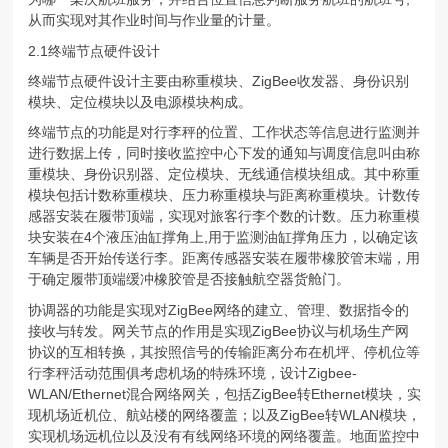
从而实现对其作业时间与作业量的计量。
2.1终端节点硬件设计
终端节点硬件设计主要由称重模块、ZigBee收发器、身份识别
模块、定位模块以及电源模块构成。
终端节点的功能是对行李秤的位置、工作状态等信息进行监测并
进行数据上传，同时接收监控中心下发的通知与调度信息叫由称
重模块、身份识别器、定位模块、无线通信模块组成。其中称重
模块包括计数称重模块、压力称重模块与距离称重模块。计数传
感器安装在履带顶端，实现对旅客行李个数的计数。压力称重模
块安装在4个液压油缸撑角上,用于监测油缸撑角压力，以确定该
车辆是否开始传送行李。距离传感器安装在履带橡胶管末端，用
于确定履带顶端缓冲橡胶管是否接触航空器货舱门。
协调器的功能是实现对ZigBee网络的建立、管理、数据指令的
接收与转发。网关节点的作用是实现ZigBee协议与机场生产网
协议的互相转换，其按照信号的传输距离分布在机坪、停机位等
行李秤活动范围俱考虑机场的特殊环境，设计Zigbee-
WLAN/Ethernet混合网络网关，包括ZigBee转Ethernet模块，实
现机场近机位、航站楼的网络覆盖；以及ZigBee转WLAN模块，
实现机场远机位以及没有有线网络环境的网络覆盖。地面监控中