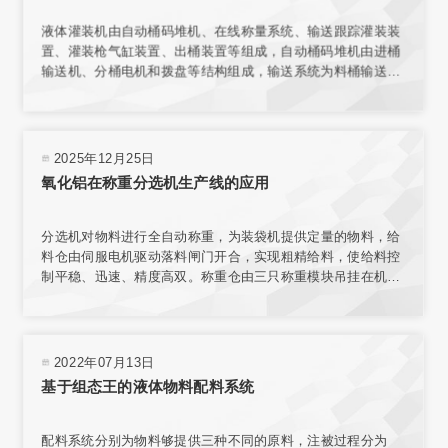
液体灌装机由自动桶码堆机、在线称量系统、输送跟踪灌装装
置、灌装枪气缸装置、出桶装置等组成，自动桶码堆机由进桶
输送机、分桶电机和拨盘等结构组成，输送系统为料桶输送增
加动力，使桶能按要求速度平稳传送。在线称量装置的结构与
整个传输机构相互独立，保证了称量环境；电子秤秤台结合称
重传感器，实现了高精度称重。
2025年12月25日
氧化铝在称重分选机生产线的应用
分选机对物料进行全自动称重，为装袋机提供定量的物料，给
料仓由伺服电机驱动落料闸门开合，实现粗精给料，使给料控
制平稳、迅速、精度高双。称重仓由三只称重模块吊挂在机架
上，实现称重。采用台式结构，内置电源，有步进电机、汽
缸、电磁阀、旋转编码器、气动减压器、滤清器、气压指示等
部件，可与各类气源相连接。选用称量模块对不同材料进行测
量，称量模块固定在网板上，且允许重新安装传感器排列位置
2022年07月13日
或选择网板不同区域安装。
基于组态王的液体物料配料系统
配料系统分别为物料够提供三种不同的原料，注被过程分为