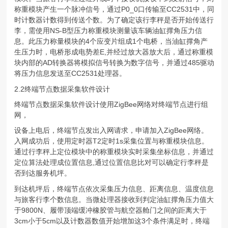
称重模块产生一个脉冲信号，通过P0_0口传输至CC2531中，同
时计数器计数得到传送个数。为了确定该行李秤是否开始传送行
李，需使用NS-B型压力称重模块测量该车辆油缸撑角压力信
息。此压力称量模块的4个应变片组成1个电桥，当油缸撑角产
生压力时，电桥形成电势差E,并经过放大器放大后，通过称重模
块内部的AD转换器将模拟信号转换为数字信号，并通过485驱动
将压力信息发送至CC2531处理器。
2.2终端节点数据采集软件设计
终端节点数据采集软件设计使用ZigBee网络对终端节点进行组
网，
设备上电后，终端节点发出入网请求，申请加入ZigBee网络。
入网成功后，使用定时器T2定时1s采集位置与称重模块信息。
通过行李秤上定位模块中的称重模块实时采集坐标信息，并通过
定位算法处理成位置信息,通过位置信息比对可以确定行李秤是
否到达服务机坪。
到达机坪后，终端节点依次采集压力信息、距离信息、温度信息
与旅客行李个数信息。当微处理器接收到判定油缸撑角压力值大
于9800N、履带顶端缓冲橡胶管与航空器舱门之间的距离大于
3cm小于5cm以及计数器数值开始增加这3个条件满足时，终端