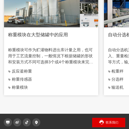
称重模块在大型储罐中的应用
自动分选
称重模块可作为贮灌物料进出库计量之用，也可
自动分选机
用于工艺流量控制，一般情况下根据储罐的形状
入、重量检
和安装方式不同可选择3个或4个称重模块来完
等方式，输
成，特别适合化工厂生产过程中定量给料系统场
号判断，来
反应釜称重
检重秤
合使用。
称重传感器
分选秤
称量模块
输送机
联系我们