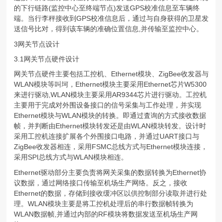
的下行链路(监控中心至终端节点)发送GPS校准信息至车辆终
端。当行李秤接收到GPS校准信息后，通过与自身获得的卫星发
送信号比对，得到该车辆的准确位置信息,并传输至监控中心。
3网关节点设计
3.1网关节点硬件设计
网关节点硬件主要包括工控机、Ethernet模块、ZigBee收发器与
WLAN模块等叫坷，Ethernet模块主要采用Ethernet芯片W5300
来进行驱动,WLAN模块主要采用AR9344芯片进行驱动。工控机
主要用于完成对外围设备接口的信号采集与工作处理，并实现
Ethernet模块与WLAN模块的转换。即通过査询的方式接收数据
帧，并判断由Ethernet模块转发还是由WLAN模块转发。设计时
采用工控机连接扩展各个外围接口电路，并通过UART接口与
ZigBee收发器相连，采用FSMC总线方式与Ethernet模块连接，
采用SPI总线方式与WLAN模块相连。
Ethernet驱动部分主要负责将网关采集的数据转换为Ethernet协
议数据，通过网络接口传输至机场生产网络。反之，接收
Ethernet的数据，存储到接收缓冲区以供控制部分读取并进行处
理。WLAN模块主要是将工控机处理后的串行数据帧转换为
WLAN数据帧,并通过内部的RF模块将数据发送至机场生产网