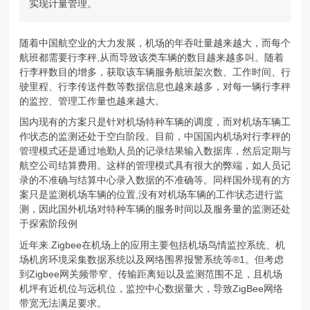
实现计量管理。
随着中国航空业的大力发展，机场的年吞吐量越来越大，而每个
航班都需要行李秤,从而导致该类车辆的数目越来越多叫。随着
行李秤数目的增多，获取该车辆服务航班架次数、工作时间、行
驶里程、行李传送件数等数据信息也越来越多，对每一辆行李秤
的监控、管理工作量也越来越大。
国内现有的方案只是针对机场特种车辆的调度，而对机场车辆工
作状态的监测还处于空白阶段。目前，中国国内机场对行李秤的
管理模式还是通过地勤人员的记录结果输入数据库，然后定期与
航空公司结算费用。这样的管理模式具有很大的弊端，如人员记
录的不准确与结算中心录入数据的不准确等。同样国外现有的方
案只是监测机场车辆的位置,没有对机场车辆的工作状态进行监
测，因此国外机场对特种车辆的服务时间以及服务量的监测还处
于探索阶段例
近年来.Zigbee在机场上的应用主要包括机场鸟情监控系统、机
场机房环境采集数据系统以及网络围界报警系统等®1。但考虑
到Zigbee网关频带窄、传输距离短以及监测范围不足，且机场
机坪有近机位与远机位，监控中心数据量大，导致ZigBee网络
带宽无法满足要求。