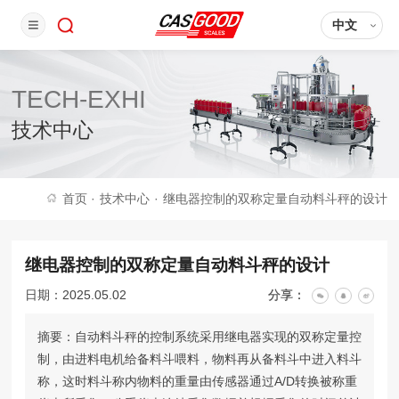
中文
TECH-EXHI
技术中心
首页
·
技术中心
·
继电器控制的双称定量自动料斗秤的设计
继电器控制的双称定量自动料斗秤的设计
日期：2025.05.02
分享：
摘要：自动料斗秤的控制系统采用继电器实现的双称定量控
制，由进料电机给备料斗喂料，物料再从备料斗中进入料斗
称，这时料斗称内物料的重量由传感器通过A/D转换被称重