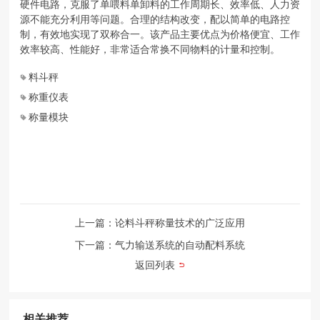
硬件电路，克服了单喂料单卸料的工作周期长、效率低、人力资
源不能充分利用等问题。合理的结构改变，配以简单的电路控
制，有效地实现了双称合一。该产品主要优点为价格便宜、工作
效率较高、性能好，非常适合常换不同物料的计量和控制。
料斗秤
称重仪表
称量模块
上一篇：论料斗秤称量技术的广泛应用
下一篇：气力输送系统的自动配料系统
返回列表
相关推荐