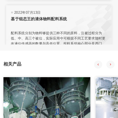
缸、电磁阀、旋转编码器、气动减压器、滤清器、气压指示等
部件，可与各类气源相连接。选用称量模块对不同材料进行测
量，称量模块固定在网板上，且允许重新安装传感器排列位置
2022年07月13日
或选择网板不同区域安装。
基于组态王的液体物料配料系统
配料系统分别为物料够提供三种不同的原料，注被过程分为
低、中、高三个被位，实际应用中可根据不同工艺要求随时更
改液位传感器的数量与高低位置。投料系统核心部分是西门子
57-200型PLC，组态王开发监控系统软件 PLC负责采集输入信
号，经程序处理后向拍行机构发出控制合令。PIC与上位机之
间通过通讯电场连接，输人信号在传送至PLC的同时。PC机也
相关产品
会获得数据并通过组态王特其同步显示。
2020年08月18日
自动配料系统在中药制药过程中的应用
自动配料系统采用中药工艺控制技术、计算机技术、信息技
术、现代检测技术、APC技术和专家系统，提供自动化整体解
决方案。