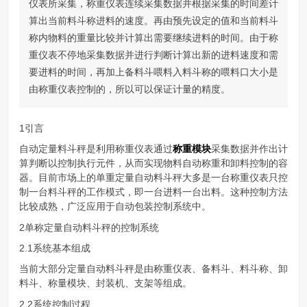
仪表所采集，称重仪表连续采集数据并根据采集的时间差计
算出当前料斗称进料的速度。再由预先设定的值和当前料斗
称内物料的重量比较并计算出需要继续进料的时间。由于称
重仪表不停地采集数据并进行判断计算出新的进料速度和需
要进料的时间，再加上备料斗喂料入料斗称的喂料口大小是
由称重仪表控制的，所以可以保证计量的精度。
1引言
自动定量料斗秤是利用称重仪表通过
称重模块
采集数据并作出计
算判断以控制执行元件，从而实现物料自动称重和卸料控制的容
器。目前市场上的单重定量自动料斗秤大多是一台称重仪表只控
制一台料斗秤的工作模式，即一台进料一台出料。这种控制方法
比较成熟，广泛应用于自动包装控制系统中。
2单称定量自动料斗秤的控制系统
2.1系统基本组成
当前大部分定量自动料斗秤是由称重仪表、备料斗、料斗称、卸
料斗、称量模块、封装机、支架等组成。
2.2系统控制过程