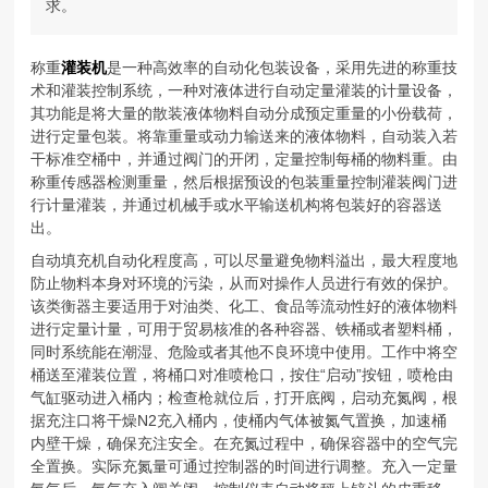
求。
称重
灌装机
是一种高效率的自动化包装设备，采用先进的称重技
术和灌装控制系统，一种对液体进行自动定量灌装的计量设备，
其功能是将大量的散装液体物料自动分成预定重量的小份载荷，
进行定量包装。将靠重量或动力输送来的液体物料，自动装入若
干标准空桶中，并通过阀门的开闭，定量控制每桶的物料重。由
称重传感器检测重量，然后根据预设的包装重量控制灌装阀门进
行计量灌装，并通过机械手或水平输送机构将包装好的容器送
出。
自动填充机自动化程度高，可以尽量避免物料溢出，最大程度地
防止物料本身对环境的污染，从而对操作人员进行有效的保护。
该类衡器主要适用于对油类、化工、食品等流动性好的液体物料
进行定量计量，可用于贸易核准的各种容器、铁桶或者塑料桶，
同时系统能在潮湿、危险或者其他不良环境中使用。工作中将空
桶送至灌装位置，将桶口对准喷枪口，按住“启动”按钮，喷枪由
气缸驱动进入桶内；检查枪就位后，打开底阀，启动充氮阀，根
据充注口将干燥N2充入桶内，使桶内气体被氮气置换，加速桶
内壁干燥，确保充注安全。在充氮过程中，确保容器中的空气完
全置换。实际充氮量可通过控制器的时间进行调整。充入一定量