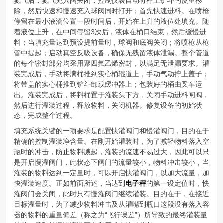
氮气后，氮气充入阀关闭，控制仪表自动将秤上铲斗的皮重移
除，然后快速和慢速充入球阀同时打开；首先快速进料。在喷枪
停留在最小液滴位置一段时间后，开始在上升的液位处填充。随
着液位上升，在中间停留3次后，液体在桶口结束，然后缓慢进
料；当填充量达到预设提前量时，球阀和底阀关闭；将喷枪从枪
管中提起；启动真空反吸设备，确保无残留液体泄漏。整个管道
的每个密封部分均采用聚四氟乙烯密封，以满足无泄漏要求。灌
装完成后，手动将满桶推到实心桶辊道上，手动气动拧上盖子；
将带盖的实心桶推到铲斗卸载缓冲器上；包装好的桶由叉车运
出。灌装完成后，将料桶置于灌装头下方，关闭手动进料闸阀，
然后进行灌装过程，释放物料，关闭机器。修复设备的初始状
态，完成整个过程。
填充系统关键的一项要求是配置快灌阀门和慢灌阀门，目的在于
精确的控制灌装净含量。在刚开始灌装时，为了减轻物料落入空
瓶时的冲击，防止物料溅起，灌装的流速不易过大，因此可以只
是开启慢灌阀门，此状态下阀门的流量较小，物料冲击较小，当
灌装的物料达到一定量时，可以开启快灌阀门，以加大流量，加
快灌装速度。正如前面所述，当达到
电子秤
的第一设定值时，快
灌阀门会关闭，此时只有慢灌阀门继续灌装。目的在于，在接近
目标灌量时，为了减少物料冲击及从灌嘴到瓶口这段没有落入容
器的物料的重量偏差（称之为“飞行误差”）所导致的最终灌装量