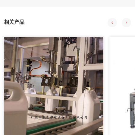
57-200型PLC，组态王开发监控系统软件 PLC负责采集输入信
号，经程序处理后向拍行机构发出控制合令。PIC与上位机之
间通过通讯电场连接，输人信号在传送至PLC的同时。PC机也
相关产品
会获得数据并通过组态王特其同步显示。
2020年08月18日
自动配料系统在中药制药过程中的应用
自动配料系统采用中药工艺控制技术、计算机技术、信息技
术、现代检测技术、APC技术和专家系统，提供自动化整体解
决方案。
2020年08月18日
计算机在减重法施胶配料系统中的应用
在人造板减重法施胶计量监控过程中，采用计算机技术和PID
控制方法，完成系统的组态、设计、控制、管理等功能。配料
系统把单位时间内物料的前后重量差值转变为瞬时流量信号，
以该信号参与流量调节控制并进行物料累计积算管理。具有测
量精度高，重复性好，控制稳定等特点。在对施胶系统改造中