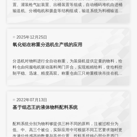
置、灌装枪气缸装置、出桶装置等组成，自动桶码堆机由进桶
输送机、分桶电机和拨盘等结构组成，输送系统为料桶输送增
加动力，使桶能按要求速度平稳传送。在线称量装置的结构与
整个传输机构相互独立，保证了称量环境；电子秤秤台结合称
重传感器，实现了高精度称重。
2025年12月25日
氧化铝在称重分选机生产线的应用
分选机对物料进行全自动称重，为装袋机提供定量的物料，给
料仓由伺服电机驱动落料闸门开合，实现粗精给料，使给料控
制平稳、迅速、精度高双。称重仓由三只称重模块吊挂在机架
上，实现称重。采用台式结构，内置电源，有步进电机、汽
缸、电磁阀、旋转编码器、气动减压器、滤清器、气压指示等
部件，可与各类气源相连接。选用称量模块对不同材料进行测
量，称量模块固定在网板上，且允许重新安装传感器排列位置
2022年07月13日
或选择网板不同区域安装。
基于组态王的液体物料配料系统
配料系统分别为物料够提供三种不同的原料，注被过程分为
低、中、高三个被位，实际应用中可根据不同工艺要求随时更
改液位传感器的数量与高低位置。投料系统核心部分是西门子