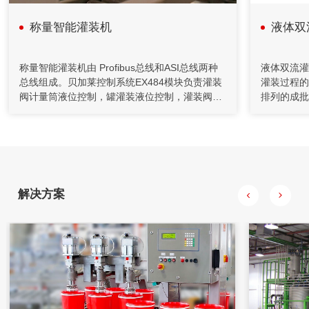
采用了减重法，应用计算机技术完成系统设计和监控功能。
称量智能灌装机
液体双
2020年04月26日
自动化控制在矿山胶填充机的应用
称量智能灌装机由 Profibus总线和ASI总线两种
液体双流灌
总线组成。贝加莱控制系统EX484模块负责灌装
灌装过程的
充填机通过螺旋给料机和计量装置送至搅拌桶，通过调节给料
阀计量筒液位控制，罐灌装液位控制，灌装阀气
排列的成批
机的转速来控制下料量。水管上装有流量计对水量进行计量，
动控制，灌装角度时间控制等。
距、减距、
并通过控制调节阀的开度对水量进行控制，将水和水泥按一定
比例加入到搅拌桶，制成一定浓度的水泥浆。
灌装执行机
解决方案