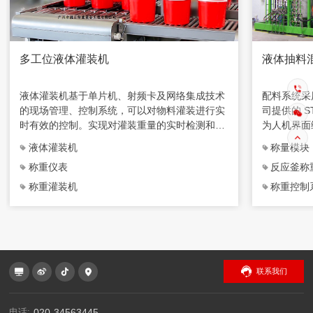
多工位液体灌装机
液体抽料
液体灌装机基于单片机、射频卡及网络集成技术
配料系统采
的现场管理、控制系统，可以对物料灌装进行实
司提供的 ST
时有效的控制。实现对灌装重量的实时检测和灌
为人机界面
装过程电磁阀的实时开闭，数据上传进行有效的
PC 机与P
液体灌装机
称量模块
微机化管理。
通信，并对
称重仪表
反应釜称
称重灌装机
称重控制
联系我们
电话:
020-34563445