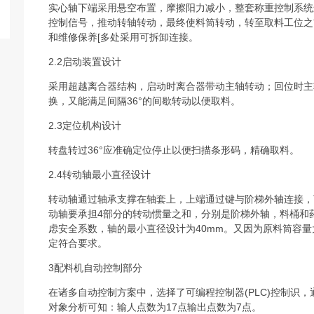
实心轴下端采用悬空布置，摩擦阳力减小，整套称重控制系统
控制信号，推动转轴转动，最终使料筒转动，转至取料工位之
和维修保养[多处采用可拆卸连接。
2.2启动装置设计
采用超越离合器结构，启动时离合器带动主轴转动；回位时主
换，又能满足间隔36°的间歇转动以便取料。
2.3定位机构设计
转盘转过36°应准确定位停止以便扫描条形码，精确取料。
2.4转动轴最小直径设计
转动轴通过轴承支撑在轴套上，上端通过键与阶梯外轴连接，
动轴要承担4部分的转动惯量之和，分别是阶梯外轴，料桶和
虑安全系数，轴的最小直径设计为40mm。又因为原料筒容
定符合要求。
3配料机自动控制部分
在诸多自动控制方案中，选择了可编程控制器(PLC)控制识
对象分析可知：输人点数为17点输出点数为7点。