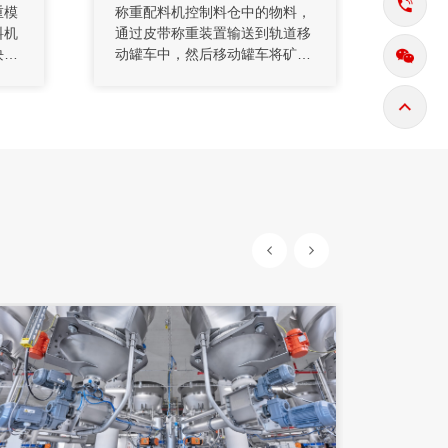
重模
称重配料机控制料仓中的物料，
粉末
料机
通过皮带称重装置输送到轨道移
分等
块配
动罐车中，然后移动罐车将矿料
生产
摸
运送到炉座顶上的铺底料仓中。
生产
块进
整个过程，既可以人工手动控
料成
的原
制，也可以通过PLC自动控制完
统。称
机接
成布料操作，移动罐车上电气设
据库系
算后
备(走行控制、电液推杆)的动作
现，
而且
由地面部分通过无线数传设备给
美观
用模
出控制指令，大大提高了配料系
场。
器，
统的先进性和简洁性。
，更
度，
。