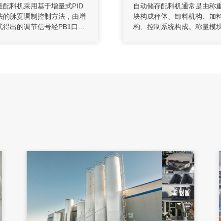
量配料机采用基于增量式PID
自动储存配料机通常是由称
法的脉宽调制控制方法，由增
块构成秤体、卸料机构、加
式得出的调节信号经PB1口输
构、控制系统构成。称量模
到D/A保持电路，D/A保持电路
合称重变送器和PLC加上触
PWM方波的占空转换为相应
屏，通过秤架下面的称重模
0-5V电压值，并经光电隔离后
行测量重量，来保证料仓上
出，变频器根据电压值决定螺
料质量。系统运行时，计算
转速，从而控制物料流量。
收的重量数据和速度信号运
转化为累加值和瞬间流量，
把数据传送给工作控制机，
拟电流信号传送给变频控制
变频机对电流进行合适整理
改上级给上料机器的转动速
然后完成原料的计算和配置