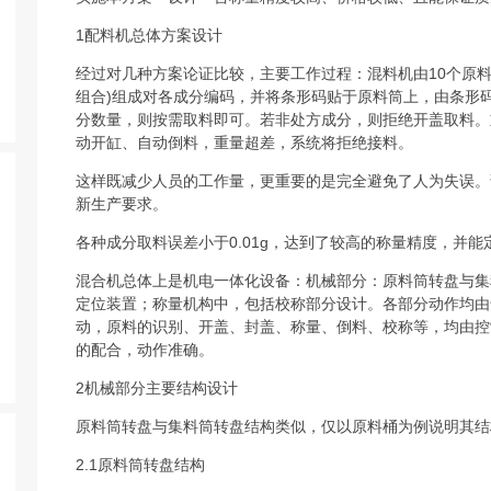
1配料机总体方案设计
经过对几种方案论证比较，主要工作过程：混料机由10个原料筒
组合)组成对各成分编码，并将条形码贴于原料筒上，由条形
分数量，则按需取料即可。若非处方成分，则拒绝开盖取料。
动开缸、自动倒料，重量超差，系统将拒绝接料。
这样既减少人员的工作量，更重要的是完全避免了人为失误。
新生产要求。
各种成分取料误差小于0.01g，达到了较高的称量精度，并能
混合机总体上是机电一体化设备：机械部分：原料筒转盘与集
定位装置；称量机构中，包括校称部分设计。各部分动作均由
动，原料的识别、开盖、封盖、称量、倒料、校称等，均由控
的配合，动作准确。
2机械部分主要结构设计
原料筒转盘与集料筒转盘结构类似，仅以原料桶为例说明其结
2.1原料筒转盘结构