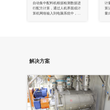
自动集中配料机根据检测数据进
计
行配方计算，通过人机界面或计
算
算机网络输入到电脑系统中，电
量
脑控制系统根据该检测数据和工
出
艺配方自动计算各原料的供给配
将
比量，再由PLC控制系统综合各
的
原料供给系统供给速度按工艺顺
输
序精确连续完成原料配比。
旋
解决方案