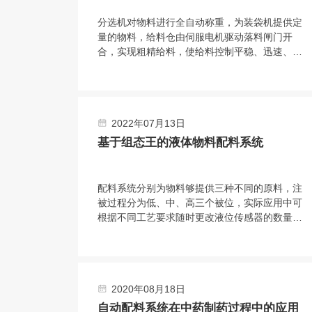
分选机对物料进行全自动称重，为装袋机提供定
量的物料，给料仓由伺服电机驱动落料闸门开
合，实现粗精给料，使给料控制平稳、迅速、精
度高双。称重仓由三只称重模块吊挂在机架上，
实现称重。采用台式结构，内置电源，有步进电
机、汽缸、电磁阀、旋转编码器、气动减压器、
滤清器、气压指示等部件，可与各类气源相连
2022年07月13日
接。选用称量模块对不同材料进行测量，称量模
块固定在网板上，且允许重新安装传感器排列位
基于组态王的液体物料配料系统
置或选择网板不同区域安装。
配料系统分别为物料够提供三种不同的原料，注
被过程分为低、中、高三个被位，实际应用中可
根据不同工艺要求随时更改液位传感器的数量与
高低位置。投料系统核心部分是西门子57-200
型PLC，组态王开发监控系统软件 PLC负责采
集输入信号，经程序处理后向拍行机构发出控制
合令。PIC与上位机之间通过通讯电场连接，输
2020年08月18日
人信号在传送至PLC的同时。PC机也会获得数
据并通过组态王特其同步显示。
自动配料系统在中药制药过程中的应用