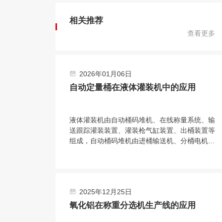
相关推荐
查看更多
2026年01月06日
自动定量桶在液体灌装机中的应用
液体灌装机由自动桶码堆机、在线称量系统、输
送跟踪灌装装置、灌装枪气缸装置、出桶装置等
组成，自动桶码堆机由进桶输送机、分桶电机和
拨盘等结构组成，输送系统为料桶输送增加动
力，使桶能按要求速度平稳传送。在线称量装置
的结构与整个传输机构相互独立，保证了称量环
境；电子秤秤台结合称重传感器，实现了高精度
2025年12月25日
称重。
氧化铝在称重分选机生产线的应用