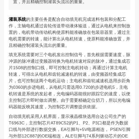
置，并且精确控制灌装头流出的重量。
灌装系统
的主要任务是配合自动填充机完成送料包装和分配工
作，主轴电机通过齿轮传送带动液体输送，通过从电机来控制放
置的，电机带动传动机构使原料能准确放在包装容器里，通过主
电机需要的转速，能计算出从电机转速，使原料能准确放置，并
且精确控制灌装头流出的重量。
填充系统需要对三个电机发出控制信号，首先根据需要速度，脉
冲源的脉冲通过变频器转换为电机转速对应的脉冲，通过集成芯
片1508的控制口线，即可控制主电机转动；再通过计算主电机
转速，可得出从电机和齿轮减速机的转速，由变频器经集成芯
片，也可控制这两个电机运动；主电机和齿轮减速机选用步距角
为0360的步进电机，从电机只需选用0.720的步进电机5，主电
机转速是系统的发起者，光电编码器能很好跟踪它的速度，以便
主控制芯片即时做出调整。由于需要精确定位切刀，所以光电编
码器能反映其速度，为控制芯片调整提供依据。
自动填充机采用人机界面，显示液晶模块选用台达公司生产的
T6963C，主控制芯片AT89C52的P1、P2、P3口都是作为数据
口线与外部进行数据交换，EA引脚与+5V电源相连， PSEN引脚
与外部12C887的OE端相连，ALE引脚与74系列驱动芯片的OE