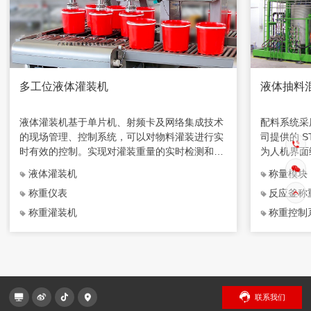
多工位液体灌装机
液体抽料
液体灌装机基于单片机、射频卡及网络集成技术
配料系统采
的现场管理、控制系统，可以对物料灌装进行实
司提供的 ST
时有效的控制。实现对灌装重量的实时检测和灌
为人机界面
装过程电磁阀的实时开闭，数据上传进行有效的
PC 机与P
液体灌装机
称量模块
微机化管理。
通信，并对
称重仪表
反应釜称
称重灌装机
称重控制
联系我们