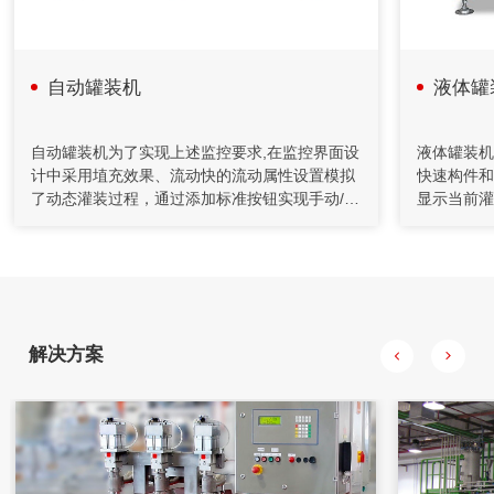
以该信号参与流量调节控制并进行物料累计积算管理。具有测
量精度高，重复性好，控制稳定等特点。在对施胶系统改造中
采用了减重法，应用计算机技术完成系统设计和监控功能。
自动罐装机
液体罐
2020年04月26日
自动化控制在矿山胶填充机的应用
自动罐装机为了实现上述监控要求,在监控界面设
液体罐装机
计中采用埴充效果、流动快的流动属性设置模拟
快速构件和
充填机通过螺旋给料机和计量装置送至搅拌桶，通过调节给料
了动态灌装过程，通过添加标准按钮实现手动/自
显示当前灌
机的转速来控制下料量。水管上装有流量计对水量进行计量，
动选择、启动、停止、急停及手动打开泵电磁
在上位机上
并通过控制调节阀的开度对水量进行控制，将水和水泥按一定
比例加入到搅拌桶，制成一定浓度的水泥浆。
阀，通过设置标签的显示输出属性实现灌装质量
灌装方式的
的设定实时显示，灌装瓶数的设定及当前灌装桶
够更改灌装
数显示等组态监控画面，完成对灌装系统运行状
能手动去除
态的监控。
解决方案