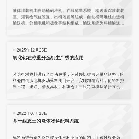
液体灌装机由自动桶码堆机、在线称量系统、输送跟踪灌装装
置、灌装枪气缸装置、出桶装置等组成，自动桶码堆机由进桶
输送机、分桶电机和拨盘等结构组成，输送系统为料桶输送增
加动力，使桶能按要求速度平稳传送。在线称量装置的结构与
整个传输机构相互独立，保证了称量环境；电子秤秤台结合称
重传感器，实现了高精度称重。
2025年12月25日
氧化铝在称重分选机生产线的应用
分选机对物料进行全自动称重，为装袋机提供定量的物料，给
料仓由伺服电机驱动落料闸门开合，实现粗精给料，使给料控
制平稳、迅速、精度高双。称重仓由三只称重模块吊挂在机架
上，实现称重。采用台式结构，内置电源，有步进电机、汽
缸、电磁阀、旋转编码器、气动减压器、滤清器、气压指示等
部件，可与各类气源相连接。选用称量模块对不同材料进行测
量，称量模块固定在网板上，且允许重新安装传感器排列位置
2022年07月13日
或选择网板不同区域安装。
基于组态王的液体物料配料系统
配料系统分别为物料够提供三种不同的原料，注被过程分为