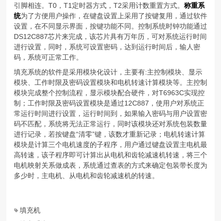
引脚相连。T0，T1定时器方式，T2采用计数重置方式。
称重系
统
为了方便用户操作，在键盘设置上采用了按键复用，通过软件
设置，在不同显示界面，按键功能不同。控制系统时钟功能通过
DS12C887芯片来完成，该芯片具有万年历，可对系统运行时间
进行设置，同时，系统可设置密码，达到运行时间后，输人密
码，系统可正常工作。
填充系统的软件是采用模块化设计，主要有:主控制模块、显示
模块、工作时限及密码设置模块和电机转速计算模块等。主控制
模块完成整个控制流程，显示模块配合硬件，对T6963C实现控
制；工作时限及密码设置模块是通过12C887，使用户对系统正
常运行时间进行设置，运行时间到，如果输入密码与用户设置密
码不匹配，系统将无法正常运行，同时该模块还对系统包装数量
进行记录，若按键盘“清零”键，该数才重新记录；电机转速计算
模块是计算三个电机速度的子程序，用户通过键盘设置主电机最
高转速，该子程序即可计算出从电机和齿轮减速机转速，将三个
电机映射关系做成表，系统通过查表的方式来确定包装带长度为
多少时，主电机、从电机和齿轮减速机的转速。
填充机