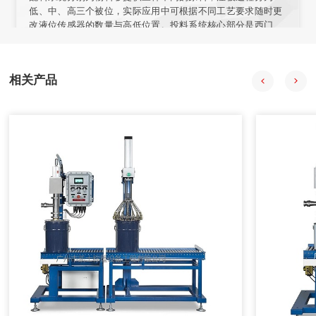
低、中、高三个被位，实际应用中可根据不同工艺要求随时更
改液位传感器的数量与高低位置。投料系统核心部分是西门子
57-200型PLC，组态王开发监控系统软件 PLC负责采集输入信
号，经程序处理后向拍行机构发出控制合令。PIC与上位机之
间通过通讯电场连接，输人信号在传送至PLC的同时。PC机也
相关产品
会获得数据并通过组态王特其同步显示。
2020年08月18日
自动配料系统在中药制药过程中的应用
自动配料系统采用中药工艺控制技术、计算机技术、信息技
术、现代检测技术、APC技术和专家系统，提供自动化整体解
决方案。
2020年08月18日
计算机在减重法施胶配料系统中的应用
在人造板减重法施胶计量监控过程中，采用计算机技术和PID
控制方法，完成系统的组态、设计、控制、管理等功能。配料
系统把单位时间内物料的前后重量差值转变为瞬时流量信号，