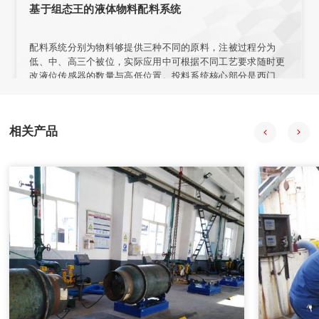
或选择网板不同区域安装。
基于组态王的液体物料配料系统
配料系统分别为物料够提供三种不同的原料，注被过程分为
低、中、高三个被位，实际应用中可根据不同工艺要求随时更
改液位传感器的数量与高低位置。投料系统核心部分是西门子
57-200型PLC，组态王开发监控系统软件 PLC负责采集输入信
号，经程序处理后向拍行机构发出控制合令。PIC与上位机之
间通过通讯电场连接，输人信号在传送至PLC的同时。PC机也
相关产品
会获得数据并通过组态王特其同步显示。
2020年08月18日
自动配料系统在中药制药过程中的应用
自动配料系统采用中药工艺控制技术、计算机技术、信息技
术、现代检测技术、APC技术和专家系统，提供自动化整体解
决方案。
2020年08月18日
计算机在减重法施胶配料系统中的应用