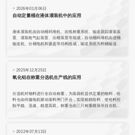
2026年01月06日
自动定量桶在液体灌装机中的应用
液体灌装机由自动桶码堆机、在线称量系统、输送跟踪灌装装
置、灌装枪气缸装置、出桶装置等组成，自动桶码堆机由进桶
输送机、分桶电机和拨盘等结构组成，输送系统为料桶输送增
加动力，使桶能按要求速度平稳传送。在线称量装置的结构与
整个传输机构相互独立，保证了称量环境；电子秤秤台结合称
重传感器，实现了高精度称重。
2025年12月25日
氧化铝在称重分选机生产线的应用
分选机对物料进行全自动称重，为装袋机提供定量的物料，给
料仓由伺服电机驱动落料闸门开合，实现粗精给料，使给料控
制平稳、迅速、精度高双。称重仓由三只称重模块吊挂在机架
上，实现称重。采用台式结构，内置电源，有步进电机、汽
缸、电磁阀、旋转编码器、气动减压器、滤清器、气压指示等
部件，可与各类气源相连接。选用称量模块对不同材料进行测
量，称量模块固定在网板上，且允许重新安装传感器排列位置
2022年07月13日