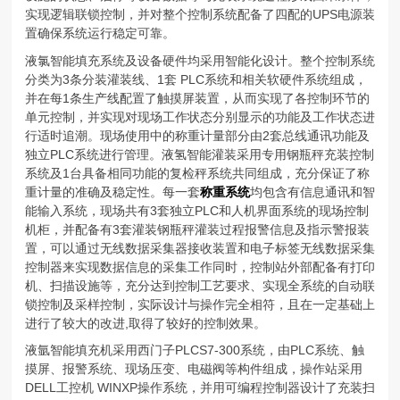
实现逻辑联锁控制，并对整个控制系统配备了四配的UPS电源装
置确保系统运行稳定可靠。
液氯智能填充系统及设备硬件均采用智能化设计。整个控制系统
分类为3条分装灌装线、1套 PLC系统和相关软硬件系统组成，
并在每1条生产线配置了触摸屏装置，从而实现了各控制环节的
单元控制，并实现对现场工作状态分别显示的功能及工作状态进
行适时追潮。现场使用中的称重计量部分由2套总线通讯功能及
独立PLC系统进行管理。液氢智能灌装采用专用钢瓶秤充装控制
系统及1台具备相同功能的复检秤系统共同组成，充分保证了称
重计量的准确及稳定性。每一套
称重系统
均包含有信息通讯和智
能输入系统，现场共有3套独立PLC和人机界面系统的现场控制
机柜，并配备有3套灌装钢瓶秤灌装过程报警信息及指示警报装
置，可以通过无线数据采集器接收装置和电子标签无线数据采集
控制器来实现数据信息的采集工作同时，控制站外部配备有打印
机、扫描设施等，充分达到控制工艺要求、实现全系统的自动联
锁控制及采样控制，实际设计与操作完全相符，且在一定基础上
进行了较大的改进,取得了较好的控制效果。
液氩智能填充机采用西门子PLCS7-300系统，由PLC系统、触
摸屏、报警系统、现场压变、电磁阀等构件组成，操作站采用
DELL工控机 WINXP操作系统，并用可编程控制器设计了充装扫