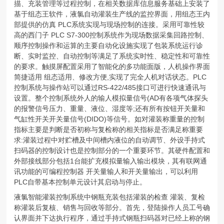
描、充装管理等过程控制，在相关数据库信息服务基础上安装了
基于组态王软件，液氯自动灌装生产线的监控界面，用组态王内
部提供的仿真 PLC系统实现与现场控制的连接。采用可靠性较
高的西门子 PLC S7-300控制系统作为现场数据采集回路控制、
顺序控制操作和运算的主要自动化设施实现了包装系统运行诊
断、实时监控、自动控制等满足了系统实时性、稳定性和可靠性
的要求。触摸屏配置采用了智能化的多功能面版，人机操作界面
简捷适用 组态适用、修改方便,实现了完全人机对话状态。PLC
控制系统与操作站可以通过RS-422/485接口可进行快速通讯与
设置。整个控制系统外人的输人模拟量信号(AD有各项气体探头
的报警信号压力、重量、液位、湿度等;还有所有按钮开关量和
气缸性开关开关量信号(DIDO)等信号。如对灌装称重量的控制
指标主要是判断是否初称与复检称的相关指标是否满足称重要
求:灌装过程中对贮槽及中间槽内液位的自动调节、外设手持式
扫码器的控制设计也是控制部分的一个重要环节。其硬件配置和
外部接线部分包括1台能扩充模拟量输入输出模块，其有联网通
讯功能的可编程控制器 开关量输人和开关量输出，可以利用
PLC自带基本控制单元设计其启动与停止。
液氯智能灌装控制系统中钢瓶充装包括灌装的检查 灌装、复检
称灌装后复核、销售与回收等部分。首先，登陆操作人员工号确
认界面并下达执行程序，通过手持式钢瓶扫码器对已经上称的钢