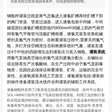
充装系统过程形成因果条件，实现逻辑联锁控制。
钢瓶秤灌装过程是将气态氯进入液氯贮槽再经贮槽下部
的阀门管道、管道过滤器，进人液氯包装中间罐，中间
罐底部比液氯贮槽底部低约900mm中间罐上部的气相空
间有氯气平衡管与流氩贮槽相通，液氯充装泵依靠机械
密封及氮气作为密封。在称重灌装过程中,需要关闭氮气
瓶，并打开排空阀泄压否则将磨坏密封气囊，灌装泵通
过4个叶轮的四级增压达到灌装压力装入钢瓶。
灌装系统
用氯气泵抽真空抽出的氯气送到废氯分配台，去碱站台
或去除害生产次氯酸钠。在生产过程中由于氯气是剧毒
物质，也因此必须保证称重灌装、贮存、运输的完全可
靠性。从液氧灌装系统工艺面言，液氯灌装包括:灌装前
的操作准备灌装流水线作业和灌装的辅助工作系统。
液氯钢瓶秤采用了2套具有总线通讯功能控制器，软件平台通过
SOL+WINCC软件开发了包装控制管理系统，利用工业控制计算
机实现监视控制功能、通过编程软件实现工艺及设备控制信号如
有毒有害气体探头信号、液位、压力、混度、电流信号:泵类等
设施的状态、启停等设备数据等与充装系统过程形成因果条件，