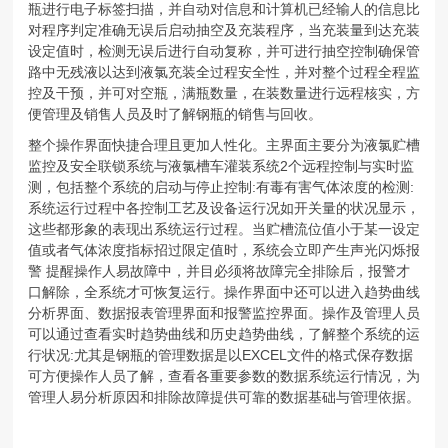
瓶进行电子标签扫描，并自动对信息和计算机已经输人的信息比
对程序判定准确无误后启动抽空及充装程序，当充装量到达充装
设定值时，检测无误后进行自动复称，并可进行抽空控制确保管
路中无残液以达到液氯充装全过程安全性，并对整个过程全程监
控及干预，并可对空瓶，满瓶数量，在装数量进行远程核实，方
便管理及销售人员及时了解钢瓶的销售与回收。
整个操作界面快捷合理且更加人性化。主界面主要分为液氯贮槽
监控及安全联锁系统与液氯槽车灌装系统2个远程控制与实时监
测，包括整个系统的启动与停止控制:有毒有害气体浓度的检测:
系统运行过程中各控制工艺及设备运行况如开关量的状况显示，
这些都形象的表现出系统运行过程。当贮槽流位值小于某一设定
值或者气体浓度指标招过限定值时，系统会立即产生声光闪烁报
警 提醒操作人易故障中，并目必须将故障完全排除后，报警才
口解除，全系统才可恢复运行。操作界面中还可以进入趋势曲线
分析界面、数据报表管理界面和报警监控界面。操作及管理人员
可以通过查看实时趋势曲线和历史趋势曲线，了解整个系统的运
行状况:尤其是钢瓶的管理数据是以EXCEL文件的格式保存数据
可方便操作人员了解，查看各重要参数的数据系统运行情况，为
管理人易分析原因和排除故障提供可靠的数据基础与管理依据。