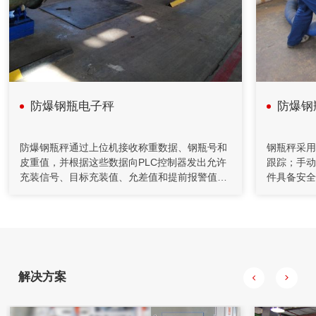
在人造板减重法施胶计量监控过程中，采用计算机技术和PID
控制方法，完成系统的组态、设计、控制、管理等功能。配料
系统把单位时间内物料的前后重量差值转变为瞬时流量信号，
以该信号参与流量调节控制并进行物料累计积算管理。具有测
量精度高，重复性好，控制稳定等特点。在对施胶系统改造中
采用了减重法，应用计算机技术完成系统设计和监控功能。
防爆钢瓶电子秤
防爆钢
2020年04月26日
自动化控制在矿山胶填充机的应用
防爆钢瓶秤通过上位机接收称重数据、钢瓶号和
钢瓶秤采用
皮重值，并根据这些数据向PLC控制器发出允许
跟踪；手动
充填机通过螺旋给料机和计量装置送至搅拌桶，通过调节给料
充装信号、目标充装值、允差值和提前报警值，
件具备安全
机的转速来控制下料量。水管上装有流量计对水量进行计量，
PLC控制器接收到允许充装信号再自动进行去
据数据库管
并通过控制调节阀的开度对水量进行控制，将水和水泥按一定
比例加入到搅拌桶，制成一定浓度的水泥浆。
皮、充装等操作，充装前先把空的液氯钢瓶卧放
完毕后存储
在钢瓶秤上，摆正钢瓶瓶阀的位置，用铜管将钢
装过程中实
瓶上、下两个瓶阀分别与排放瓶中废气的排放管
自动形成有
道和储罐液氯出口管道连接。操作时先打开钢瓶
备份、恢复
上部的排气阀排气后，再开启储罐液氯出氯阀门
等，软件实
解决方案
进行充装。钢瓶充装好后用吊车吊走，再依程序
按照安监局
充装第2只。液氯储罐中的液氯被压空后，再将
据进行相应
液氯切换回空罐，轮换生产与充装。