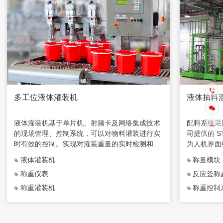
多工位液体灌装机
液体抽料
液体灌装机基于单片机、射频卡及网络集成技术
配料系统采
的现场管理、控制系统，可以对物料灌装进行实
司提供的 ST
时有效的控制。实现对灌装重量的实时检测和灌
为人机界面
装过程电磁阀的实时开闭，数据上传进行有效的
PC 机与P
液体灌装机
称量模块
微机化管理。
通信，并对
称重仪表
反应釜称
称重灌装机
称重控制