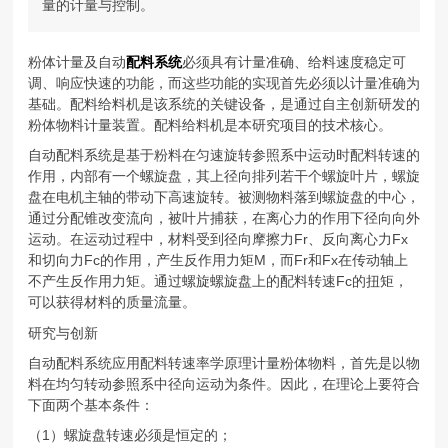
量的计量与控制。
粉体计量及自动
配料系统
必须具有计量准确、给料速度稳定可
调、响应快速的功能，而这些功能的实现首先必须以计量准确为
基础。配料给料机是该系统的关键设备，是通过自主创新研发的
粉体物料计量装置。配料给料机是本研究项目的技术核心。
自动配料系统是基于粉料在匀速旋转参照系中运动时配料转速的
作用，内部有一个螺旋盘，其上径向排列若干个螺旋叶片，螺旋
盘在电机主轴的带动下高速旋转。被测物料落到螺旋盘的中心，
通过分配锥改变流向，被叶片捕获，在离心力的作用下径向向外
运动。在运动过程中，材料受到径向摩擦力Fr、反向离心力Fx
和切向力Fc的作用，产生反作用力矩M，而Fr和Fx在传动轴上
不产生反作用力矩。通过螺旋螺旋盘上的配料转速Fc的扭矩，
可以获得材料的质量流量。
研究与创新
自动配料系统应用配料转速率学原理计量粉体物料，首先是以物
料在均匀转动参照系中径向运动为条件。因此，在理论上要符合
下面两个基本条件：
（1）螺旋盘转速必须是恒定的；