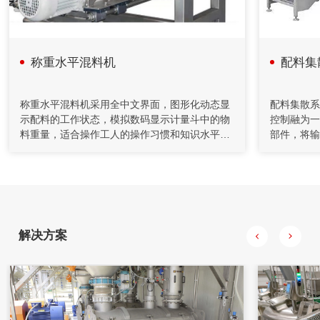
系统把单位时间内物料的前后重量差值转变为瞬时流量信号，
以该信号参与流量调节控制并进行物料累计积算管理。具有测
量精度高，重复性好，控制稳定等特点。在对施胶系统改造中
采用了减重法，应用计算机技术完成系统设计和监控功能。
称重水平混料机
配料集
2020年04月26日
自动化控制在矿山胶填充机的应用
称重水平混料机采用全中文界面，图形化动态显
配料集散系
示配料的工作状态，模拟数码显示计量斗中的物
控制融为一
充填机通过螺旋给料机和计量装置送至搅拌桶，通过调节给料
料重量，适合操作工人的操作习惯和知识水平。
部件，将输
机的转速来控制下料量。水管上装有流量计对水量进行计量，
几乎所有的操作按钮均可通过鼠标在屏幕上点击
变送器及温
并通过控制调节阀的开度对水量进行控制，将水和水泥按一定
比例加入到搅拌桶，制成一定浓度的水泥浆。
来实现，提高生产效率，降低工人劳动强度。通
的信号进行
过生产现场以太网络可将生产现场配料计算机与
器，行程开
办公室计算机联网，生产产量统计及原料消耗考
信号则直接
核实现无纸化。数据可无限期保存。
解决方案