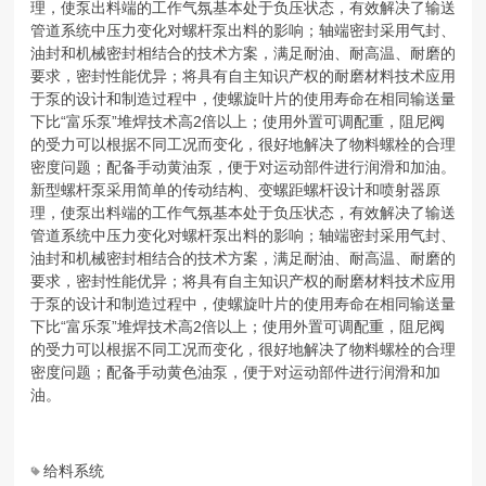
理，使泵出料端的工作气氛基本处于负压状态，有效解决了输送
管道系统中压力变化对螺杆泵出料的影响；轴端密封采用气封、
油封和机械密封相结合的技术方案，满足耐油、耐高温、耐磨的
要求，密封性能优异；将具有自主知识产权的耐磨材料技术应用
于泵的设计和制造过程中，使螺旋叶片的使用寿命在相同输送量
下比“富乐泵”堆焊技术高2倍以上；使用外置可调配重，阻尼阀
的受力可以根据不同工况而变化，很好地解决了物料螺栓的合理
密度问题；配备手动黄油泵，便于对运动部件进行润滑和加油。
新型螺杆泵采用简单的传动结构、变螺距螺杆设计和喷射器原
理，使泵出料端的工作气氛基本处于负压状态，有效解决了输送
管道系统中压力变化对螺杆泵出料的影响；轴端密封采用气封、
油封和机械密封相结合的技术方案，满足耐油、耐高温、耐磨的
要求，密封性能优异；将具有自主知识产权的耐磨材料技术应用
于泵的设计和制造过程中，使螺旋叶片的使用寿命在相同输送量
下比“富乐泵”堆焊技术高2倍以上；使用外置可调配重，阻尼阀
的受力可以根据不同工况而变化，很好地解决了物料螺栓的合理
密度问题；配备手动黄色油泵，便于对运动部件进行润滑和加
油。
给料系统