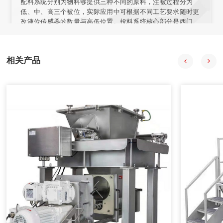
配料系统分别为物料够提供三种不同的原料，注被过程分为
低、中、高三个被位，实际应用中可根据不同工艺要求随时更
改液位传感器的数量与高低位置。投料系统核心部分是西门子
57-200型PLC，组态王开发监控系统软件 PLC负责采集输入信
号，经程序处理后向拍行机构发出控制合令。PIC与上位机之
间通过通讯电场连接，输人信号在传送至PLC的同时。PC机也
相关产品
会获得数据并通过组态王特其同步显示。
2020年08月18日
自动配料系统在中药制药过程中的应用
自动配料系统采用中药工艺控制技术、计算机技术、信息技
术、现代检测技术、APC技术和专家系统，提供自动化整体解
决方案。
2020年08月18日
计算机在减重法施胶配料系统中的应用
在人造板减重法施胶计量监控过程中，采用计算机技术和PID
控制方法，完成系统的组态、设计、控制、管理等功能。配料