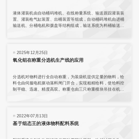
液体灌装机由自动桶码堆机、在线称量系统、输送跟踪灌装装
置、灌装枪气缸装置、出桶装置等组成，自动桶码堆机由进桶
输送机、分桶电机和拨盘等结构组成，输送系统为料桶输送增
加动力，使桶能按要求速度平稳传送。在线称量装置的结构与
整个传输机构相互独立，保证了称量环境；电子秤秤台结合称
重传感器，实现了高精度称重。
2025年12月25日
氧化铝在称重分选机生产线的应用
分选机对物料进行全自动称重，为装袋机提供定量的物料，给
料仓由伺服电机驱动落料闸门开合，实现粗精给料，使给料控
制平稳、迅速、精度高双。称重仓由三只称重模块吊挂在机架
上，实现称重。采用台式结构，内置电源，有步进电机、汽
缸、电磁阀、旋转编码器、气动减压器、滤清器、气压指示等
部件，可与各类气源相连接。选用称量模块对不同材料进行测
量，称量模块固定在网板上，且允许重新安装传感器排列位置
2022年07月13日
或选择网板不同区域安装。
基于组态王的液体物料配料系统