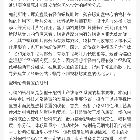
通过实验研究才能建立配合优化设计的经验公式。
如前所述，螺旋盘装有径向螺旋叶片，落在螺旋盘中心的物料在
锥的作用下向叶片分布，物料被叶片捕获后，沿叶片向外径向运
动，并受到叶片的作用。鉴于物料是被叶片捕获而受到作用的，
所以从受力的角度来看，螺旋盘应分为有效螺旋区和无效螺旋
区，其中螺旋叶片部分为有效螺旋区。物料在无效螺旋区域不受
作用影响，也可称为螺旋盲区。因此，螺旋盘的半径应分为有效
半径和无效半径两部分，有效半径与叶片长度相等。这使得螺旋
盘理想半径的研究更加复杂，因为理想半径由合理有效半径和无
效半径两部分组成。在反复试验的基础上，得到了修正系数，推
导并建立了经验公式，指导不同规格螺旋盘的优化设计。
配料给料装置的研制
可调的给料量是新型干配料生产线给料系统的基本要求。本项目
将稳定进料技术及装置的发展放在重要位置，摒弃了以往重视计
量技术而忽视进料装置的观念。首先，分析了物料特性和工艺条
件对给料机性能的影响和要求。进料装置位于粉仓底部，粉仓内
物料液位的变化和进料流的冲击力都会影响进料稳定性。粉料细
度、水分低、体积重量小、流动性好，特别是无烟物料混合过程
中，粉料细度通常小于1%，使得稳定进料更加困难。粉末的水
分对饲料的稳定性有一定的影响。水分过多会导致粉拱、浸渍、