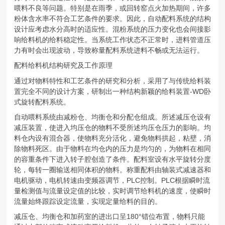
喂料不良等问题。特别是在雨季，或回转窑点火加热期间，许多
粉体含水率不符合工艺条件的要求。因此，自动配料系统的结构
设计应考虑水分高时的适应性。混粉系统的压力变化也会间接影
响给料机的给料稳定性。当系统工作状态不正常时，进料管道压
力有时会出现波动，导致称量配料系统进料不畅或无法运行。
配料给料机结构研究及工作原理
通过对物料特性和工艺条件的研究和分析，采用了与传统给料装
置完全不同的设计方案，研制出一种结构新颖的给料装置-WD卧
式旋转配料系统。
自动喂料系统由减粉仓、均衡仓和分配仓组成。所述减压仓设有
减压装置，使进入均压仓的物料不受所述均压仓压力的影响。均
料仓内设有混合器，使物料充分活化，避免物料拱起，粘壁，消
除物料死区。由于物料在均仓内的压力是均匀的，为物料在相同
的容重条件下进入转子腔创造了条件。配料室设有水平旋转分度
轮，每转一圈输送相同体积的物料。称重配料由轴装式减速器和
电机驱动，电机转速由变频器调节，PLC控制。PLC根据瞬时流
量检测值与流量设定值的比较，实时调节给料机的速度，使瞬时
流量始终跟踪设定流量，实现定量给料的目的。
减压仓、均衡仓和加药室的进出口呈180°错位布置，物料只能